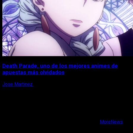
Death Parade, uno de los mejores animes de
apuestas más olvidados
Jose Martinez
7 de agosto, 2026
X
Facebook
Instagram
Youtube
Copyright © Todos los derechos reservados.
|
MoreNews
por AF themes.