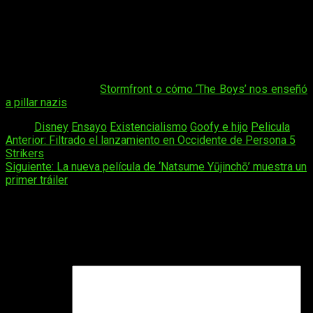
hablar de esos cambios con aquellos que tenemos (y que
queremos conservar) cerca de nuestros corazones.
Pero bueno, no tengo ni idea de nada, así que quiero que
sepáis que, seguramente,
al concebir a Max, Goofy hizo
“AHYUK”
.
Quizá te interese |
Stormfront o cómo ‘The Boys’ nos enseñó
a pillar nazis
Tags:
Disney
Ensayo
Existencialismo
Goofy e hijo
Pelicula
Navegación
Anterior:
Filtrado el lanzamiento en Occidente de Persona 5
Strikers
de
Siguiente:
La nueva película de ‘Natsume Yūjinchō’ muestra un
entradas
primer tráiler
Deja una respuesta
Tu dirección de correo electrónico no será publicada.
Los
campos obligatorios están marcados con
*