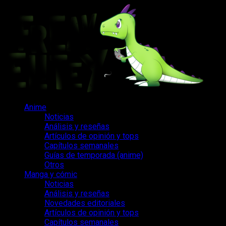
Saltar
al
contenido
Menú
Anime
principal
Noticias
Análisis y reseñas
Artículos de opinión y tops
Capítulos semanales
Guías de temporada (anime)
Otros
Manga y cómic
Noticias
Análisis y reseñas
Novedades editoriales
Artículos de opinión y tops
Capítulos semanales