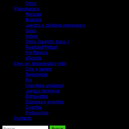
Otros
Videojuegos
Noticias
Análisis
Juegos y códigos mensuales
Guías
Indies
Otros (opinión, tops…)
Realidad Virtual
Periféricos
eSports
Cine, rol, tecnología y más
Cine y series
Tecnología
Rol
Literatura universal
Juegos de mesa
Entrevistas
Crónicas y eventos
Cosplay
Podcasting
Contacto
Buscar: