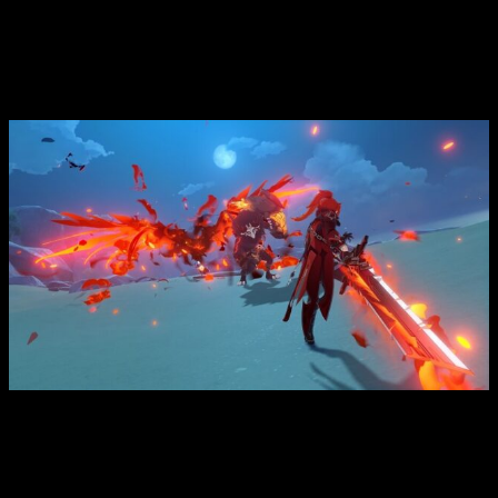
«Entrenamiento reminiscente», los jugadores podrán navegar
juntos con sus amigos y completar varios retos en el mar.
Otras novedades
De vuelta en el continente, Diluc, Kaedehara Kazuha y el
nuevo personaje jugable de cuatro estrellas, Shikanoin
Heizou.
También verán cómo se desarrollan sus propios
acontecimientos e historias
. Diluc recibirá un nuevo