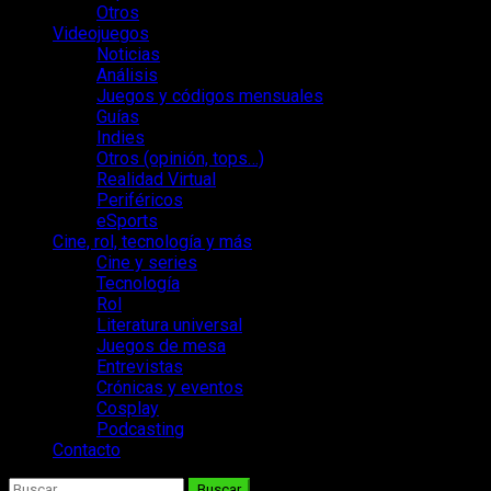
Otros
Videojuegos
Noticias
Análisis
Juegos y códigos mensuales
Guías
Indies
Otros (opinión, tops…)
Realidad Virtual
Periféricos
eSports
Cine, rol, tecnología y más
Cine y series
Tecnología
Rol
Literatura universal
Juegos de mesa
Entrevistas
Crónicas y eventos
Cosplay
Podcasting
Contacto
Buscar: