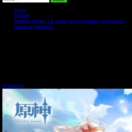
Inicio
Entrada
Genshin Impact 2.8: todas las novedades, personajes,
fechas e imágenes
Genshin Impact 2.8: todas las
novedades, personajes, fechas e
imágenes
¡La nueva versión trae un verano lleno de exploración,
preciosos vestuarios y la compañía de Shikanoin Heizou y
más amigos!
Redacción
2 de julio, 2022
3 minutos de lectura