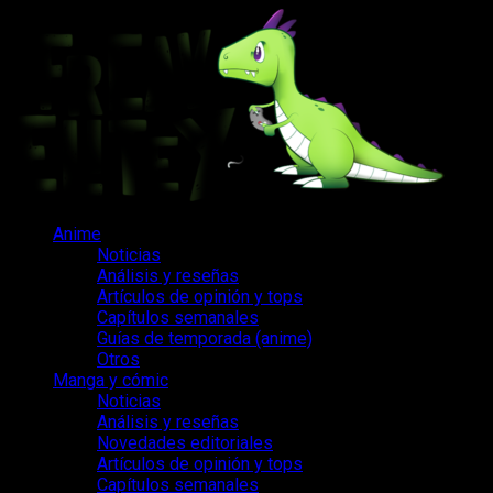
Saltar
al
contenido
Menú
Anime
principal
Noticias
Análisis y reseñas
Artículos de opinión y tops
Capítulos semanales
Guías de temporada (anime)
Otros
Manga y cómic
Noticias
Análisis y reseñas
Novedades editoriales
Artículos de opinión y tops
Capítulos semanales