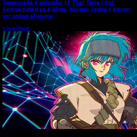
Temporada 4 episodio 18 That Time I Got
Reincarnated as a Slime, horario, fecha y dónde
ver online el anime
MiguelMalab
7 de agosto, 2026