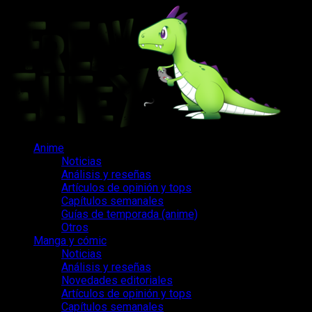
Saltar
al
contenido
Menú
Anime
principal
Noticias
Análisis y reseñas
Artículos de opinión y tops
Capítulos semanales
Guías de temporada (anime)
Otros
Manga y cómic
Noticias
Análisis y reseñas
Novedades editoriales
Artículos de opinión y tops
Capítulos semanales