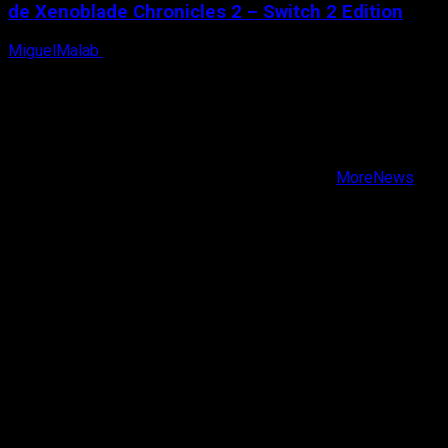
de Xenoblade Chronicles 2 – Switch 2 Edition
MiguelMalab
6 de agosto, 2026
X
Facebook
Instagram
Youtube
Copyright © Todos los derechos reservados.
|
MoreNews
por AF themes.