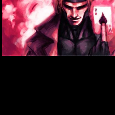
El pasado siete de febrero se confirmó la noticia de que
pronto veríamos al popular mutante de nuevo colaborando
con los
X-Men
. Y es que ha pasado mucho tiempo desde que
Gambito
contó con una aparición importante, sin limitarse a
ser un mero extra. Pudimos verlo en
«Uncanny Avengers»
,
cuando se encontró con Pícara, su principal interés amoroso.
Sin embargo, él no aceptó ser besado por ella, y es que no se
trataba de
Remy Lebeau
, sino que era el mismísimo Cráneo
Rojo que había hecho creer a
Pícara
mediante una ilusión de
que se trataba del cajún.