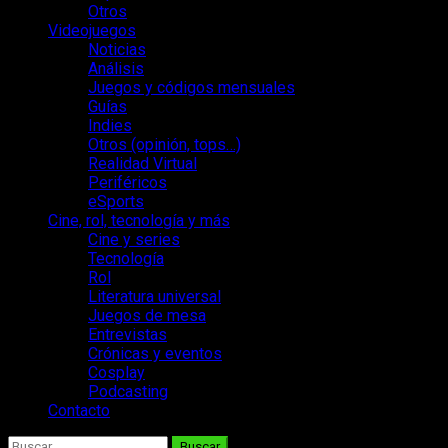
Otros
Videojuegos
Noticias
Análisis
Juegos y códigos mensuales
Guías
Indies
Otros (opinión, tops…)
Realidad Virtual
Periféricos
eSports
Cine, rol, tecnología y más
Cine y series
Tecnología
Rol
Literatura universal
Juegos de mesa
Entrevistas
Crónicas y eventos
Cosplay
Podcasting
Contacto
Buscar: