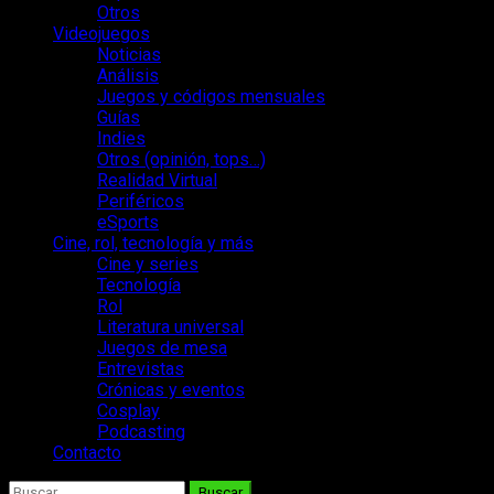
Otros
Videojuegos
Noticias
Análisis
Juegos y códigos mensuales
Guías
Indies
Otros (opinión, tops…)
Realidad Virtual
Periféricos
eSports
Cine, rol, tecnología y más
Cine y series
Tecnología
Rol
Literatura universal
Juegos de mesa
Entrevistas
Crónicas y eventos
Cosplay
Podcasting
Contacto
Buscar: