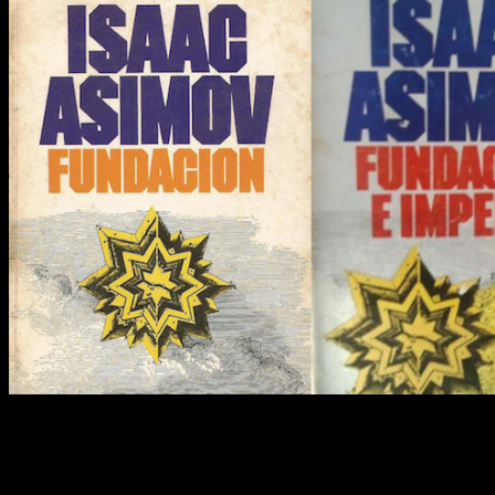
La trilogía está formada por los títulos
Fundación, Fundació
historias
narran básicamente el origen de la Fundación y l
Esto es todo lo que sabemos, por el momento, del nuevo y 