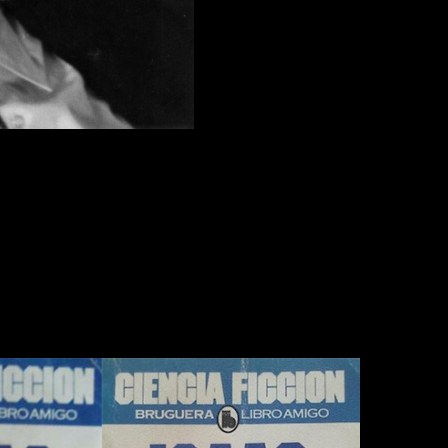
n sería
escrito por David S. Goyer y Josh Friedman para la
kie
y
Altered Carbon
de
Netflix
. Esta información ha sido confi
ía ser emitida por
HBO
, ahora, el mismo medio ha señalado que, f
su argumento, esta
se sitúa en un futuro muy lejano donde l
su duración y extensión, ha comenzado a resquebrajarse y el cie
psicología, la estadística y la historia puede prever el comport