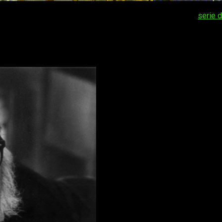
a Fundación
podría llegar a nuestros hogares en forma de
serie d
ores cuyas obras tendrán adaptaciones para la pequeña pantalla.