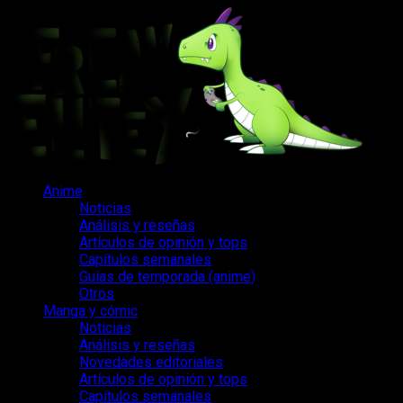
Saltar
al
contenido
Menú
Anime
principal
Noticias
Análisis y reseñas
Artículos de opinión y tops
Capítulos semanales
Guías de temporada (anime)
Otros
Manga y cómic
Noticias
Análisis y reseñas
Novedades editoriales
Artículos de opinión y tops
Capítulos semanales