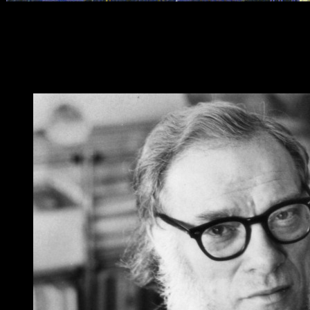
El verano pasado os traíamos la noticia de que la
Trilogía de l
Responsables
Isaac Asimov
se suma, de esta manera, a la larga lista de aut