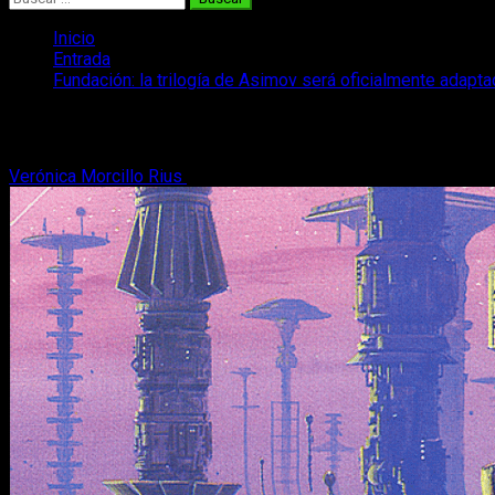
Inicio
Entrada
Fundación: la trilogía de Asimov será oficialmente adapt
Fundación: la trilogía de Asimov será o
Verónica Morcillo Rius
13 de abril, 2018
2 minutos de lectura