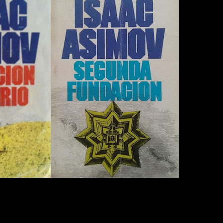
n e Imperio y Segunda Fundación,
aunque estas se enmarcan 
a transición a una nueva forma de gobierno, el Segundo Imp
ambicioso proyecto de
Apple
. La plataforma está trabajando pa