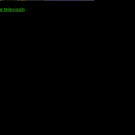
e televisión
. Hoy, esa posibilidad es ya
una realidad
.