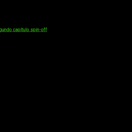
egundo capítulo spin-off
os obligatorios están marcados con
*