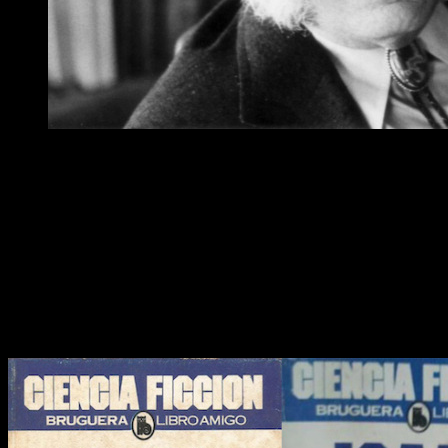
Isaac Asimov
Los primeros rumores que llegaron ya hablaban de que el guio
responsable de traernos otras ficciones como
Grace and Fran
un primer momento se habló que la serie de la
Fundación
podr
Argumento
Si no habéis leído la trilogía o no estáis familiarizados con 
institución denominada Imperio Galáctico
. Este, debido a 
aplicación de la psicohistoria,
una ciencia que a través de la 