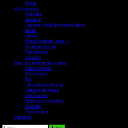
Otros
Videojuegos
Noticias
Análisis
Juegos y códigos mensuales
Guías
Indies
Otros (opinión, tops…)
Realidad Virtual
Periféricos
eSports
Cine, rol, tecnología y más
Cine y series
Tecnología
Rol
Literatura universal
Juegos de mesa
Entrevistas
Crónicas y eventos
Cosplay
Podcasting
Contacto
Buscar: