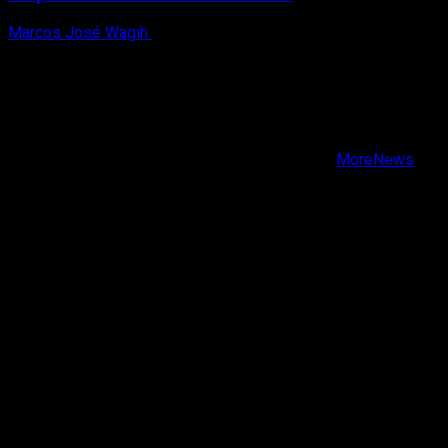
Marcos José Wagih
8 de agosto, 2026
X
Facebook
Instagram
Youtube
Copyright © Todos los derechos reservados.
|
MoreNews
por AF themes.