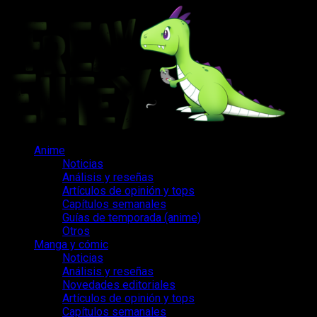
Saltar
al
contenido
Menú
Anime
principal
Noticias
Análisis y reseñas
Artículos de opinión y tops
Capítulos semanales
Guías de temporada (anime)
Otros
Manga y cómic
Noticias
Análisis y reseñas
Novedades editoriales
Artículos de opinión y tops
Capítulos semanales