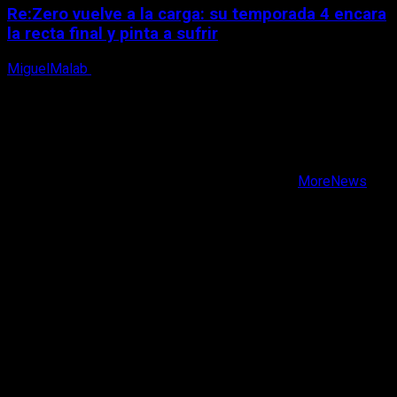
Re:Zero vuelve a la carga: su temporada 4 encara
la recta final y pinta a sufrir
MiguelMalab
6 de agosto, 2026
X
Facebook
Instagram
Youtube
Copyright © Todos los derechos reservados.
|
MoreNews
por AF themes.