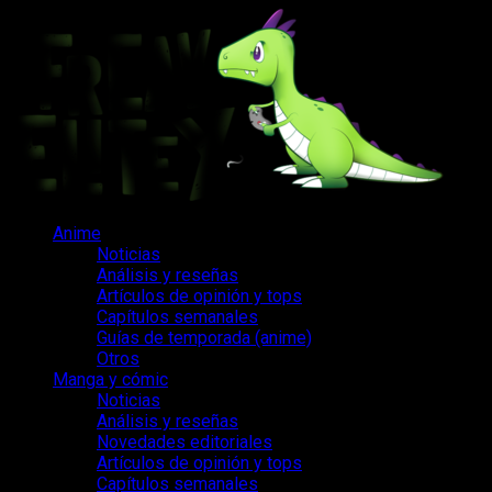
Saltar
al
contenido
Menú
Anime
principal
Noticias
Análisis y reseñas
Artículos de opinión y tops
Capítulos semanales
Guías de temporada (anime)
Otros
Manga y cómic
Noticias
Análisis y reseñas
Novedades editoriales
Artículos de opinión y tops
Capítulos semanales