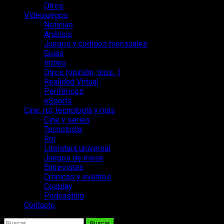
Otros
Videojuegos
Noticias
Análisis
Juegos y códigos mensuales
Guías
Indies
Otros (opinión, tops…)
Realidad Virtual
Periféricos
eSports
Cine, rol, tecnología y más
Cine y series
Tecnología
Rol
Literatura universal
Juegos de mesa
Entrevistas
Crónicas y eventos
Cosplay
Podcasting
Contacto
Buscar: