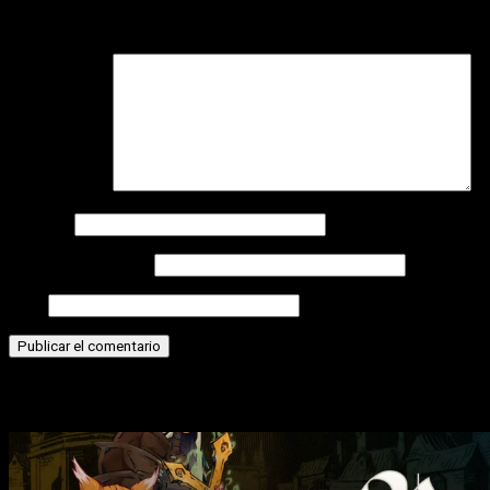
Tu dirección de correo electrónico no será publicada.
Los
campos obligatorios están marcados con
*
Comentario
*
Nombre
Correo electrónico
Web
Historias relacionadas