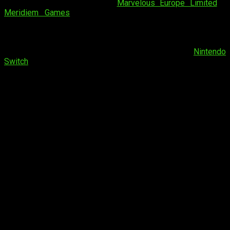
formato físico por parte de
Marvelous Europe Limited
y
Meridiem Games
. También estará disponible en inglés,
francés y alemán. Esta es una de las entregas mas queridas
de la saga original de simuladores de vida en la granja,
conocida en Japón como Bokujo Monogatari. También es el
primer título principal de esta saga que llega a
Nintendo
Switch
.
Tráiler
Story of Seasons: Friends of
Mineral Town
para Nintendo Switch