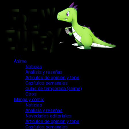
Saltar
al
contenido
Menú
Anime
principal
Noticias
Análisis y reseñas
Artículos de opinión y tops
Capítulos semanales
Guías de temporada (anime)
Otros
Manga y cómic
Noticias
Análisis y reseñas
Novedades editoriales
Artículos de opinión y tops
Capítulos semanales