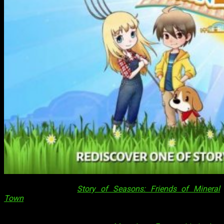
Fecha lanzamiento
Story of Seasons: Friends of Mineral
Town
! Llegará el 10 de julio de 2020 para Nintendo Switch en
España. El
remake
del clásico de Game Boy Advance
Friends
of Mineral Town
será lanzado con textos en castellano y en