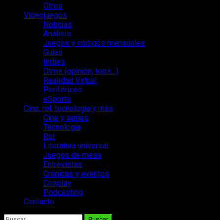
Otros
Videojuegos
Noticias
Análisis
Juegos y códigos mensuales
Guías
Indies
Otros (opinión, tops…)
Realidad Virtual
Periféricos
eSports
Cine, rol, tecnología y más
Cine y series
Tecnología
Rol
Literatura universal
Juegos de mesa
Entrevistas
Crónicas y eventos
Cosplay
Podcasting
Contacto
Buscar: