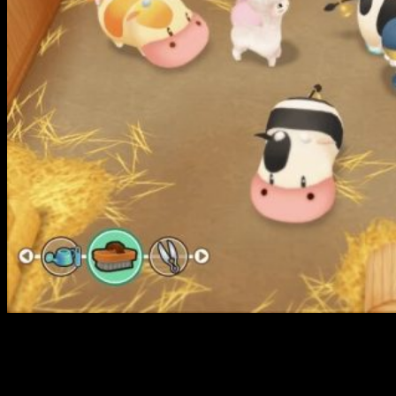
Forja amistad con la gente del pueblo y gánate un
hueco en sus corazones
– Mineral Town está lleno
de gente amable y buena que te ayudará a asentarte en
tu nuevo hogar. Conoce a tus nuevos vecinos y