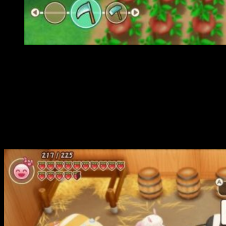
Fecha lanzamiento Story of Seasons: Friends of Mineral
Una vida sencilla en Mineral Town
– Disfruta de la
naturaleza mientras devuelves la vida a la granja de tu
abuelo. Tendrás que aprender a cuidar de los cultivos y
a criar ganado para ganarte la vida. Hay mas de 20
variedades de cultivos, y los animales van desde las
alpacas hasta los conejos de angora. Ningún día es
igual al anterior, las estaciones pasan y con ellas, llegan
nuevas habilidades que descubrir.