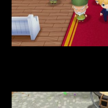
También puedes disfrutar de tu tiempo libre
– Ya
sea en carreras de caballos, pescando truchas o
deleitándote con deliciosas comidas, el calendario está
lleno de eventos y festivales que aseguran que no
habrá ningún día aburrido en Mineral Town. O si quieres
relajarte, puedes visitar las aguas termales locales,
adentrarte en las minas o descubrir los secretos
estacionales de la ciudad.