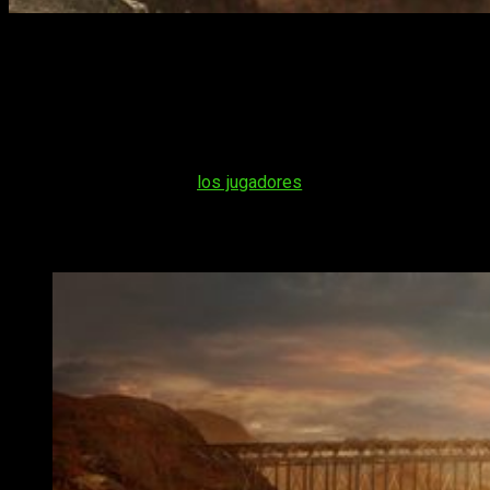
Wastelanders, la mayor actualización gratuita para
Fallout 76
desde su lanzamiento, llega el
7 de abril de 2020
a PC, Xbox
One y PlayStation 4.
Lo que se oculta en las montañas
En esta nueva aventura,
los jugadores
podrán embarcarse en
una
nueva misión principal, forjar alianzas, gestionar su
reputación con facciones
enfrentadas entre sí y desvelar la
verdad de lo que se oculta en las montañas.