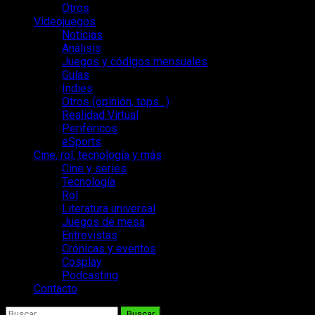
Otros
Videojuegos
Noticias
Análisis
Juegos y códigos mensuales
Guías
Indies
Otros (opinión, tops…)
Realidad Virtual
Periféricos
eSports
Cine, rol, tecnología y más
Cine y series
Tecnología
Rol
Literatura universal
Juegos de mesa
Entrevistas
Crónicas y eventos
Cosplay
Podcasting
Contacto
Buscar: