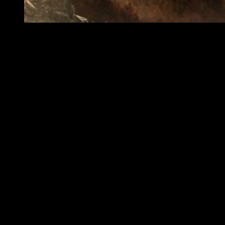
Fallout 76, Wastelanders, cambiará radicalmente el juego
A continuación, desvelamos todo lo que incluye esta nueva
actualización y lo que encontrarán los moradores en
Appalachia:
Una nueva misión principal y cambios en la original
:
descubre los secretos de Virginia Occidentaly disfruta
de una versión renovada de la misión principal solo o
con tus amigos. Tanto los
jugadores nuevos como
los veteranos
podrán enfrentarse a nuevas misiones,
explorar nuevas ubicaciones y luchar con (o contra) las
nuevas caras que, por fin, regresan a Virginia Occidental.
PNJ humanos
: ayuda o traiciona a los nuevos vecinos
que han llegado a la región para reconstruirla. Podrás
conocer
Appalachia
a través de los ojos de sus
habitantes.
Novedades en criaturas y equipo
: acaba con nuevas
criaturas mutantes que están invadiendo la región y
consigue armas y armaduras del máximo nivel.
Elecciones y reputación
: altera el destino de las