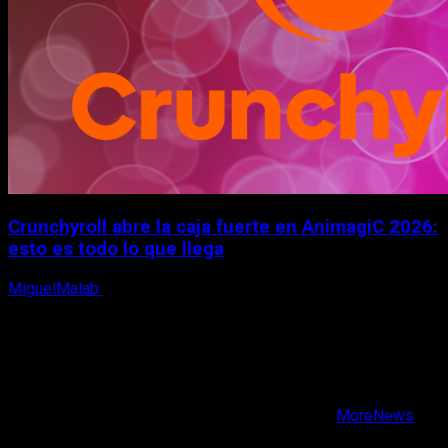
Crunchyroll abre la caja fuerte en AnimagiC 2026:
esto es todo lo que llega
MiguelMalab
5 de agosto, 2026
X
Facebook
Instagram
Youtube
Copyright © Todos los derechos reservados.
|
MoreNews
por AF themes.