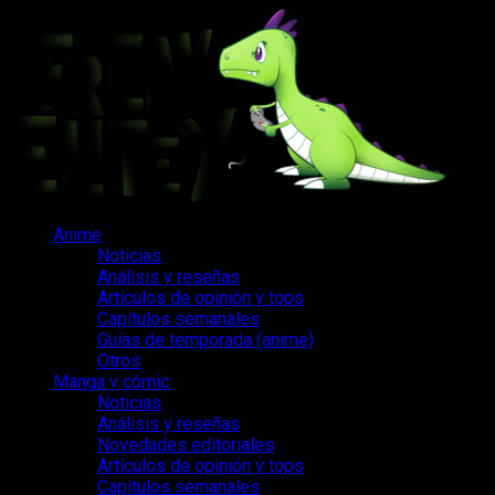
Saltar
al
contenido
Menú
Anime
principal
Noticias
Análisis y reseñas
Artículos de opinión y tops
Capítulos semanales
Guías de temporada (anime)
Otros
Manga y cómic
Noticias
Análisis y reseñas
Novedades editoriales
Artículos de opinión y tops
Capítulos semanales