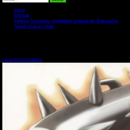
Inicio
Entrada
Fallece Torishimo, diseñador original de ‘Bokusatsu
Tenshi Dokuro-chan’
Fallece Torishimo, diseñador original
de ‘Bokusatsu Tenshi Dokuro-chan’
Laura.the.bloodless
5 de marzo, 2017
2 minutos de lectura