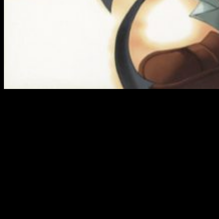
Torishimo falleció el pasado 20 de
febrero
Kenō Kōsoku Kōtsū —
club literario— ha anunciado que
el
pasado 20 de febrero falleció Torishimo
, aunque
su funeral se celebró cuatro días después. Fue un
ilustrador conocido por ser el
encargado de diseñar a los
personajes
de
Bokusatsu
Tenshi
Dokuro-chan
.
Su última
aparición en público fue en el Comiket 91 de Tokio en
diciembre.
Datos relevantes