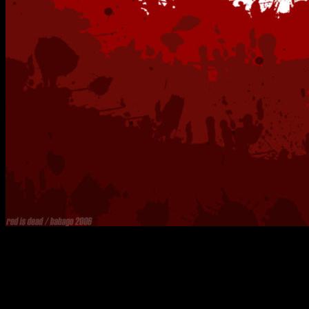
La serie original de
Masaki Okayu
, publicada entre 2003 y
2007, cuenta con los diseños y las ilustraciones de
Toroshimo
. Estas más tarde inspirarían la adaptación del
manga de
Mitsuna Ouse
. Las novelas también fueron
adaptadas a una serie anime contando, más tarde, con un