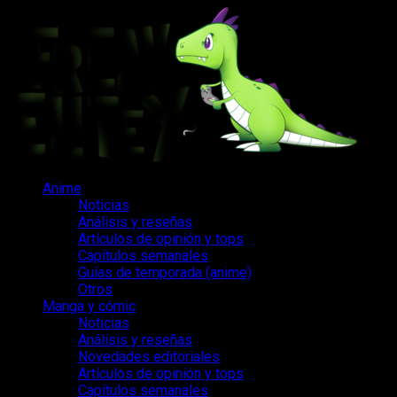
Saltar
al
contenido
Menú
Anime
principal
Noticias
Análisis y reseñas
Artículos de opinión y tops
Capítulos semanales
Guías de temporada (anime)
Otros
Manga y cómic
Noticias
Análisis y reseñas
Novedades editoriales
Artículos de opinión y tops
Capítulos semanales