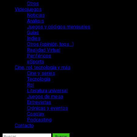
Otros
Videojuegos
Noticias
Análisis
Juegos y códigos mensuales
Guías
Indies
Otros (opinión, tops…)
Realidad Virtual
Periféricos
eSports
Cine, rol, tecnología y más
Cine y series
Tecnología
Rol
Literatura universal
Juegos de mesa
Entrevistas
Crónicas y eventos
Cosplay
Podcasting
Contacto
Buscar: