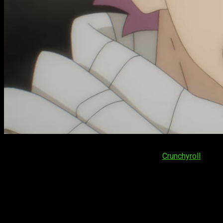
Bueno, sea cual sea la respuesta, lo cierto es que hoy estamos
parece ser que en LATAM está disponible en
Crunchyroll
. De E
España (Península y Baleares):
a las
10:30
horas
España (Islas Canarias):
a las
09:30
horas
Argentina:
a las
05:30
horas
Uruguay:
a las
05:30
horas
Brasil:
a las
05:30
horas
Chile:
a las
05:30
horas