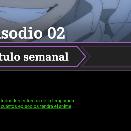
so de la historia! Al menps siempre y cuando hablemos de la in
tulo. Es por esto mismo que ahora os contaremos
cuándo, dó
 todos los estrenos de la temporada
.
y cuántos episodios tendrá el anime
o su primera entrega:
¿Era lo que esperabais o pensabais que
o que ha pasado mucho tiempo desde que se emitió el último 