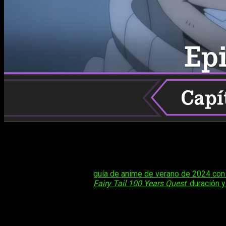
¡Volvemos con el que podría ser el gremio de magos más famo
han regresado, y hemos podido disfrutar de su primer capí
legal
Fairy Tail: 100 Years Quest
episodio 2 del anime
.
Tal vez te interese:
guía de anime de verano de 2024 con
Tal vez te interese:
Fairy Tail 100 Years Quest
: duración 
Con esto en mente, me gustaría preguntaros que os ha parecid
una de las series más cuestionadas de la temporada, puest
como la desidia se entremezclen.