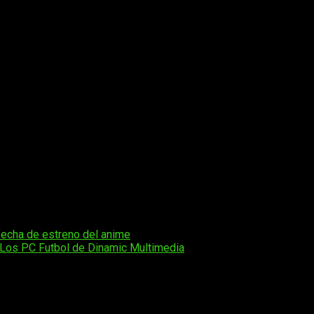
 fecha de estreno del anime
on Los PC Futbol de Dinamic Multimedia
os obligatorios están marcados con
*