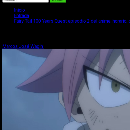
Inicio
Entrada
Fairy Tail 100 Years Quest episodio 2 del anime: horario,
Fairy Tail 100 Years Quest episodio 2 de
Marcos José Wagih
7 de julio, 2024
2 minutos de lectura