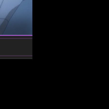
dustria del anime y el manga. En efecto, Natsu y compañía ya
nde y cómo ver el anime online, en español y de manera
 sería diferente?
Por diversos motivos, podríamos estar ante
episodio de
Fairy Tail
a secas. Esto ha hecho que tanto el
hype