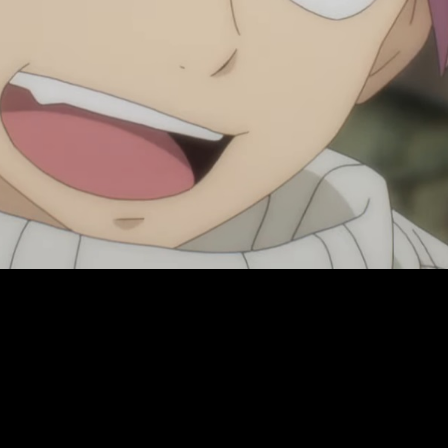
 reunidos para hablar de otro tema. Más concretamente, de su fe
spaña no sabemos nada todavía. El horario que esperamos es: