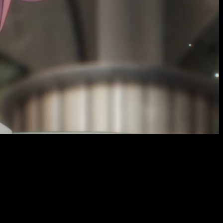
cha, y la elegida es
domingo 14 de julio de 2024
. En principio,