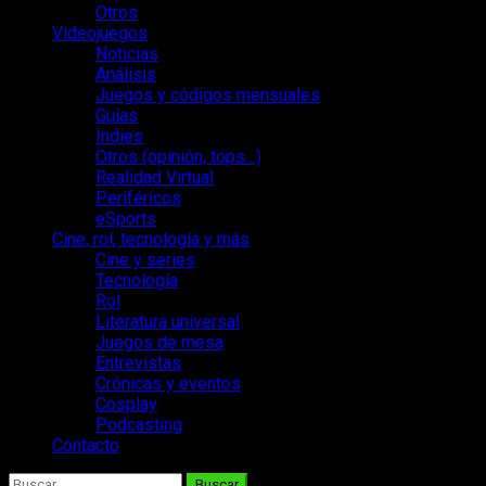
Otros
Videojuegos
Noticias
Análisis
Juegos y códigos mensuales
Guías
Indies
Otros (opinión, tops…)
Realidad Virtual
Periféricos
eSports
Cine, rol, tecnología y más
Cine y series
Tecnología
Rol
Literatura universal
Juegos de mesa
Entrevistas
Crónicas y eventos
Cosplay
Podcasting
Contacto
Buscar: