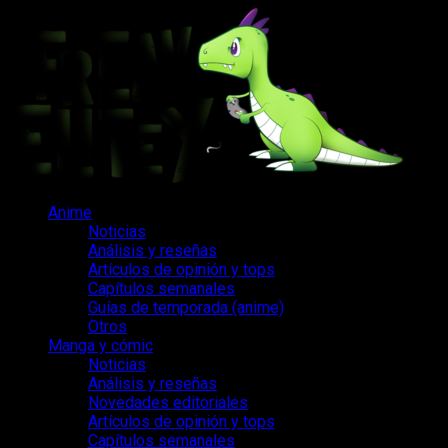
Saltar
al
contenido
Menú
Anime
principal
Noticias
Análisis y reseñas
Artículos de opinión y tops
Capítulos semanales
Guías de temporada (anime)
Otros
Manga y cómic
Noticias
Análisis y reseñas
Novedades editoriales
Artículos de opinión y tops
Capítulos semanales