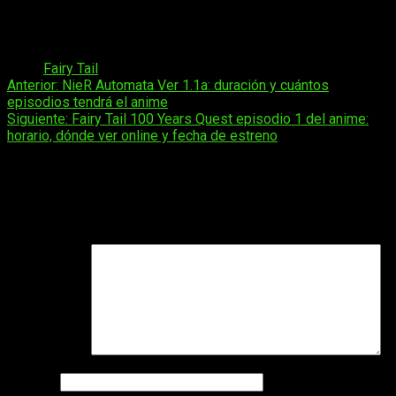
rentables de su tiempo, así que, junto a la fiabilidad del
filtrador, este dato nos hace pensar que sí será de esta
manera.
Tags:
Fairy Tail
Navegación
Anterior:
NieR Automata Ver 1.1a: duración y cuántos
episodios tendrá el anime
de
Siguiente:
Fairy Tail 100 Years Quest episodio 1 del anime:
entradas
horario, dónde ver online y fecha de estreno
Deja una respuesta
Tu dirección de correo electrónico no será publicada.
Los
campos obligatorios están marcados con
*
Comentario
*
Nombre