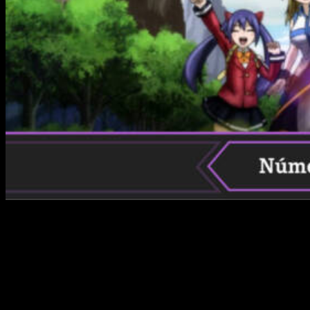
Después de una larga ausencia, Hiro Mashima ha regresado
al mundo del anime con la adaptación de la secuela del que
dice ser su manga más popular. En efecto, la misión de los
100 años de
Fairy Tail
. Teniendo en cuenta lo popular que fue
la serie original en su momento, es lógico que haya un
montón de gente deseando saber qué ocurre a continuación, y
es por eso que hoy queremos hablaros un poco del anime.