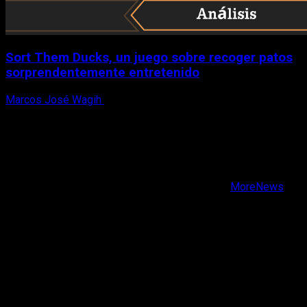
Sort Them Ducks, un juego sobre recoger patos
sorprendentemente entretenido
Marcos José Wagih
8 de agosto, 2026
X
Facebook
Instagram
Youtube
Copyright © Todos los derechos reservados.
|
MoreNews
por AF themes.