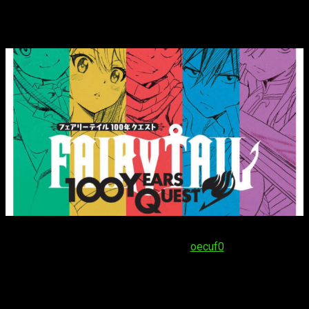
¿Cuántos episodios tendrá el anime
Fairy Tail 100 Years Quest
?
Según ha informado uno de los filtradores más importantes
del panorama internacional del anime,
oecuf0
, el anime tendrá
una duración total de
25 episodios
, por lo que estamos ante
un estreno algo más largo de lo habitual, pero tampoco en
exceso. En general, nos encaja bastante con lo que cabría
esperar de una nueva serie de
FT
, una de las más famosas y