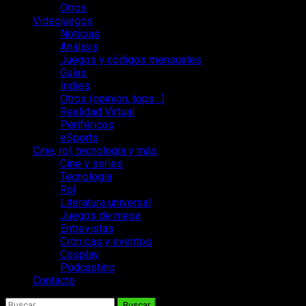
Otros
Videojuegos
Noticias
Análisis
Juegos y códigos mensuales
Guías
Indies
Otros (opinión, tops…)
Realidad Virtual
Periféricos
eSports
Cine, rol, tecnología y más
Cine y series
Tecnología
Rol
Literatura universal
Juegos de mesa
Entrevistas
Crónicas y eventos
Cosplay
Podcasting
Contacto
Buscar: