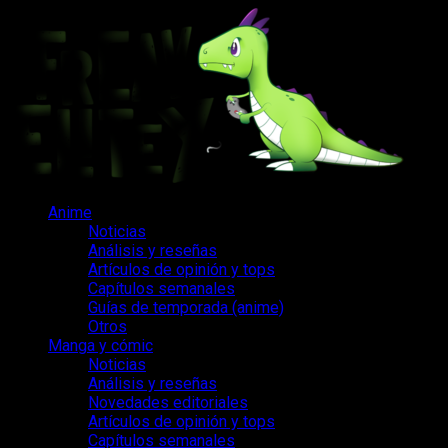
Saltar
al
contenido
Menú
Anime
principal
Noticias
Análisis y reseñas
Artículos de opinión y tops
Capítulos semanales
Guías de temporada (anime)
Otros
Manga y cómic
Noticias
Análisis y reseñas
Novedades editoriales
Artículos de opinión y tops
Capítulos semanales