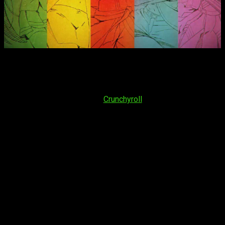
Por el momento, hay muchos datos que desconocemos. Sí
que se ha confirmado que la fecha será
domingo 7 de julio
de 2024
, pero en estos momentos no se ha confirmado
plataforma en España y LATAM. Creemos que puede ser una
sorpresa de última hora de
Crunchyroll
, pero de momento no
lo sabemos.
Dicho esto, aún no sabemos cuál es el horario oficial. Es
bastante completo, la verdad, puesto que se emite a las
10:30 en Japón. Eso serían las 03:30 de España. A esa hora
no se suelen lanzar episodios traducidos, por lo que es
posible que primero se emita en simulcast sin subtítulos y
que a eso de las 10:00 sea cuando se emita. No lo sabremos
hasta el día del estreno, pero esperamos que sea:
España (Península y Baleares):
a las
10:00
horas
España (Islas Canarias):
a las
09:00
horas
Argentina:
a las
05:00
horas