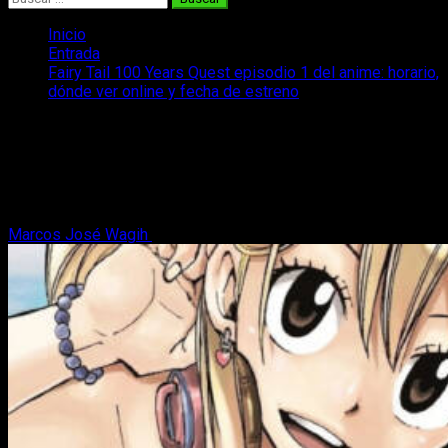
Inicio
Entrada
Fairy Tail 100 Years Quest episodio 1 del anime: horario,
dónde ver online y fecha de estreno
Fairy Tail 100 Years Quest episodio 1
del anime: horario, dónde ver online y
fecha de estreno
Marcos José Wagih
28 de junio, 2024
2 minutos de lectura