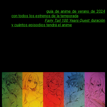
Quest
episodio 1 del anime
.
Tal vez te interese:
guía de anime de verano de 2024
con todos los estrenos de la temporada
.
Tal vez te interese:
Fairy Tail 100 Years Quest
: duración
y cuántos episodios tendrá el anime
En esta ocasión, eso sí, os pedimos que tengáis algo de
comprensión respecto a posibles errores, pues sigue siendo
complicado de saber debido a la falta de informaciones
oficiales.
Fairy Tail 100 Years Quest
, fecha y hora
de estreno del episodio 1 del anime