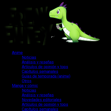
Saltar
al
contenido
Menú
Anime
principal
Noticias
Análisis y reseñas
Artículos de opinión y tops
Capítulos semanales
Guías de temporada (anime)
Otros
Manga y cómic
Noticias
Análisis y reseñas
Novedades editoriales
Artículos de opinión y tops
Capítulos semanales