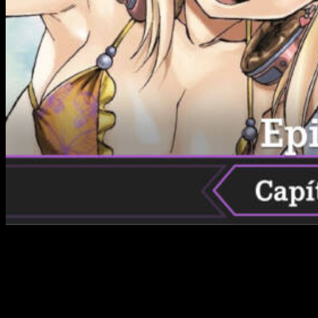
Hoy nos enfrentamos a uno de los estrenos más
complicados y esperados de la temporada. ¿Por qué? Pues
porque al momento de redactar estas líneas seguimos
teniendo muchas dudas. Pese a ello, hoy os contamos todo
lo que sabemos sobre
cuándo, dónde y cómo ver el anime
online, en español y de manera legal
Fairy Tail: 100 Years