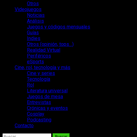
Otros
Videojuegos
Noticias
Análisis
Juegos y códigos mensuales
Guías
Indies
Otros (opinión, tops…)
Realidad Virtual
Periféricos
eSports
Cine, rol, tecnología y más
Cine y series
Tecnología
Rol
Literatura universal
Juegos de mesa
Entrevistas
Crónicas y eventos
Cosplay
Podcasting
Contacto
Buscar: