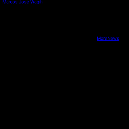
Marcos José Wagih
8 de agosto, 2026
X
Facebook
Instagram
Youtube
Copyright © Todos los derechos reservados.
|
MoreNews
por AF themes.