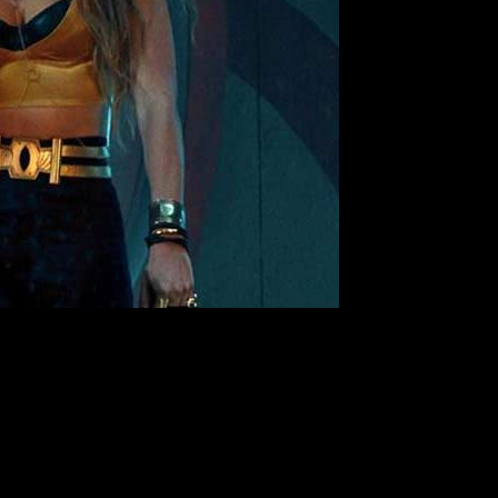
na destacamos las propuestas
Aves de Presa y la fantabulosa
l nuevo trabajo de
Terrence Malik
.
antabulosa emancipación de Harley Quinn
. La cinta se centra en