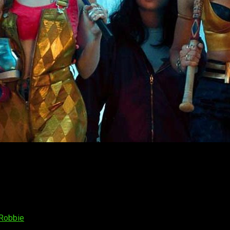
go algunos
estrenos de cine
bastante interesantes. Esta sema
nizadas por
Margot Robbie
. También se estrena
Vida oculta
, e
uinn
ica de esas que tanto gustan a las masas;
Aves de Presa y la f
Robbie
.