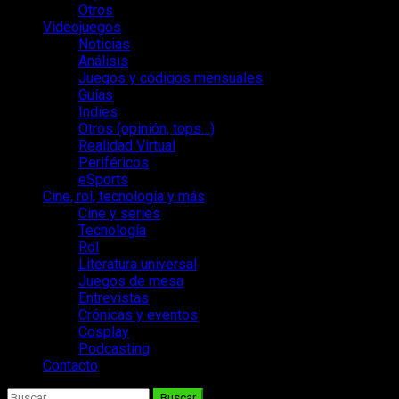
Otros
Videojuegos
Noticias
Análisis
Juegos y códigos mensuales
Guías
Indies
Otros (opinión, tops…)
Realidad Virtual
Periféricos
eSports
Cine, rol, tecnología y más
Cine y series
Tecnología
Rol
Literatura universal
Juegos de mesa
Entrevistas
Crónicas y eventos
Cosplay
Podcasting
Contacto
Buscar: