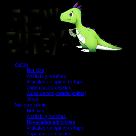
Saltar
al
contenido
Menú
Anime
principal
Noticias
Análisis y reseñas
Artículos de opinión y tops
Capítulos semanales
Guías de temporada (anime)
Otros
Manga y cómic
Noticias
Análisis y reseñas
Novedades editoriales
Artículos de opinión y tops
Capítulos semanales