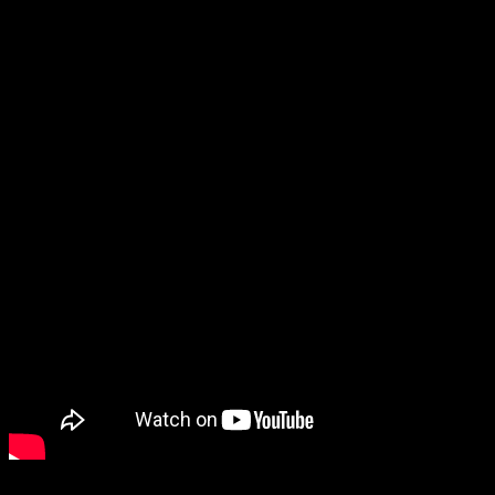
En esta ocasión
nos topamos ante una fabula contada por l
salido demasiados enemigos; nada que no pueda arreglarse co