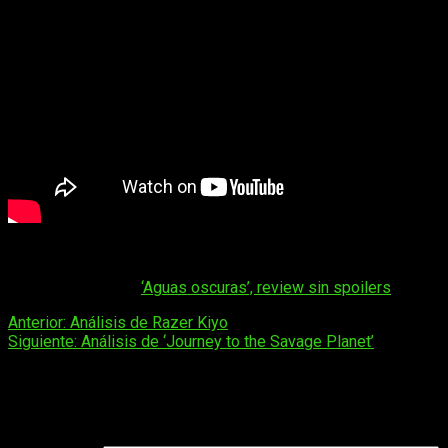
Y eso es todo por hoy,
¿Qué os han parecido los estrenos 
Quizá te interese |
‘Aguas oscuras’, review sin spoilers
Navegación
Anterior:
Análisis de Razer Kiyo
Siguiente:
Análisis de ‘Journey to the Savage Planet’
de
entradas
Deja una respuesta
Tu dirección de correo electrónico no será publicada.
Los camp