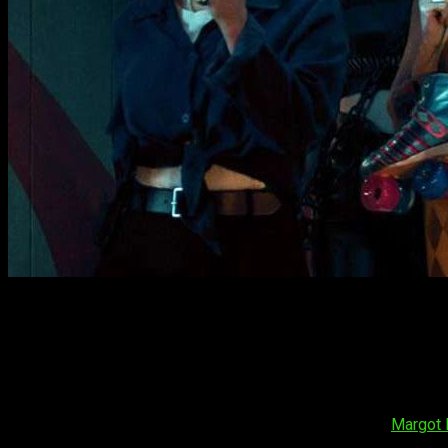
La semana toca a su fin. El viernes ha llegado y trae consi
emancipación de Harley Quinn
y
El escándalo
, ambas protago
Aves de Presa y la fantabulosa emancipación de Harley Q
Arrancamos los estrenos de cine con una propuesta súperhero
el personaje del universo DC y está protagonizada por
Margot 