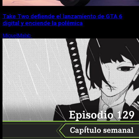
Take Two defiende el lanzamiento de GTA 6
digital y enciende la polémica
MiguelMalab
9 de agosto, 2026