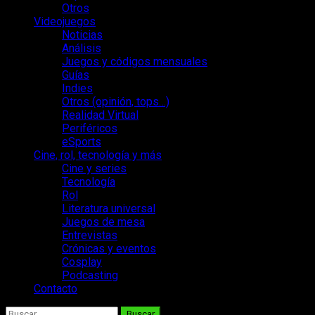
Otros
Videojuegos
Noticias
Análisis
Juegos y códigos mensuales
Guías
Indies
Otros (opinión, tops…)
Realidad Virtual
Periféricos
eSports
Cine, rol, tecnología y más
Cine y series
Tecnología
Rol
Literatura universal
Juegos de mesa
Entrevistas
Crónicas y eventos
Cosplay
Podcasting
Contacto
Buscar: