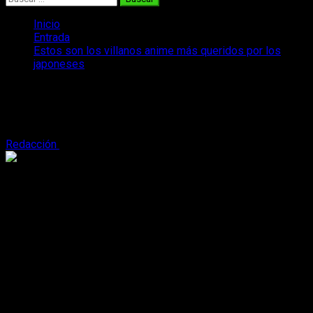
Inicio
Entrada
Estos son los villanos anime más queridos por los
japoneses
Estos son los villanos anime más
queridos por los japoneses
Redacción
3 de septiembre, 2016
2 minutos de lectura
¿Alguna vez os habéis encontrado con un villano al que
simplemente no sois capaz de odiar? A mí personalmente
me ha pasado en numerosas ocasiones. La verdad es que no
es difícil encontrarnos con malos que, por decirlo de alguna
manera, no nos caigan precisamente mal. Desde la web
Charapedia
han recopilado en una lista
los villanos anime
más queridos por el público japonés
.
Antes de comenzar hay que decir que este
ranking
se basa
en el criterio de los
fans
japoneses, y que es cubre a los
veinte villanos más queridos por estos. En este artículo nos