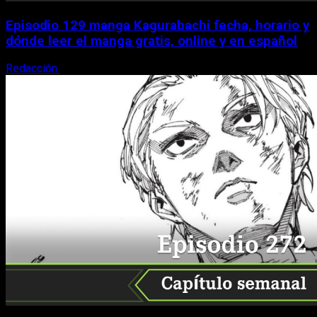
Episodio 129 manga Kagurabachi fecha, horario y
dónde leer el manga gratis, online y en español
Redacción
9 de agosto, 2026