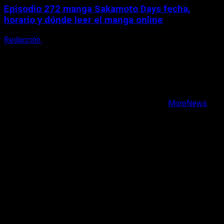
Episodio 272 manga Sakamoto Days fecha,
horario y dónde leer el manga online
Redacción
9 de agosto, 2026
X
Facebook
Instagram
Youtube
Copyright © Todos los derechos reservados.
|
MoreNews
por AF themes.