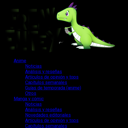
Saltar
al
contenido
Menú
Anime
principal
Noticias
Análisis y reseñas
Artículos de opinión y tops
Capítulos semanales
Guías de temporada (anime)
Otros
Manga y cómic
Noticias
Análisis y reseñas
Novedades editoriales
Artículos de opinión y tops
Capítulos semanales