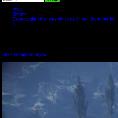
Inicio
Entrada
Espectacular tráiler cinemático de Sniper: Ghost Warrior
3
Espectacular tráiler cinemático de
Sniper: Ghost Warrior 3
David Fernández Reyes
15 de marzo, 2017
2 minutos de
lectura