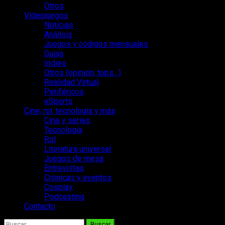
Otros
Videojuegos
Noticias
Análisis
Juegos y códigos mensuales
Guías
Indies
Otros (opinión, tops…)
Realidad Virtual
Periféricos
eSports
Cine, rol, tecnología y más
Cine y series
Tecnología
Rol
Literatura universal
Juegos de mesa
Entrevistas
Crónicas y eventos
Cosplay
Podcasting
Contacto
Buscar: