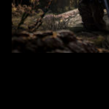
Arte oficial de Sniper: Ghost Warrior 3.
Aunque su hermano
Jon
es un marine decidido de la vieja
escuela,
Robert
ascendió rápidamente en el escalafón militar
a pesar de sus, a veces, métodos poco ortodoxos y se ha
vuelto más rebelde y escéptico con la autoridad.
Tiene una profunda devoción por su hermano mayor, pero
también cree que la forma de pensar en la guerra a la antigua
usanza de
Jon
le dejará atrás.
Las preguntas que subyacen son:
¿quién ha capturado al