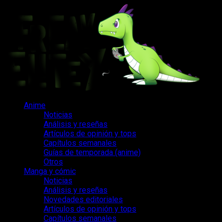
Saltar
al
contenido
Menú
Anime
principal
Noticias
Análisis y reseñas
Artículos de opinión y tops
Capítulos semanales
Guías de temporada (anime)
Otros
Manga y cómic
Noticias
Análisis y reseñas
Novedades editoriales
Artículos de opinión y tops
Capítulos semanales