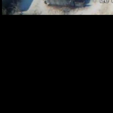
Conoce de primera mano la intrincada
relación entre Jon y Robert
CI Games
, creadores de las series
Sniper: Ghost Warrior y
Lords of the Fallen
, se complace en compartir un pequeño
adelanto de las estrecha relación que tienen
Jon y Robert
North
en
Sniper: Ghost Warrior 3
.
Las relaciones entre hermanos pueden ser
complicadas, aunque inequívocas.
Tras criarse en un extenso rancho a los pies de las
Montañas Rocosas de Colorado
,
Jon
y su hermano
pequeño
Robert
, fueron siempre los mejores amigos y
también sus mayores rivales.
Su familia siempre consideró el servicio militar como la
mayor forma de patriotismo. Ambos hermanos se alistaron