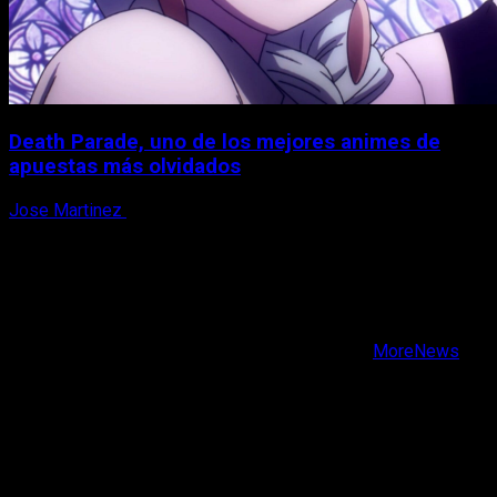
Death Parade, uno de los mejores animes de
apuestas más olvidados
Jose Martinez
7 de agosto, 2026
X
Facebook
Instagram
Youtube
Copyright © Todos los derechos reservados.
|
MoreNews
por AF themes.