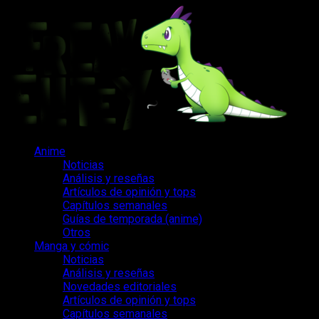
Saltar
al
contenido
Menú
Anime
principal
Noticias
Análisis y reseñas
Artículos de opinión y tops
Capítulos semanales
Guías de temporada (anime)
Otros
Manga y cómic
Noticias
Análisis y reseñas
Novedades editoriales
Artículos de opinión y tops
Capítulos semanales