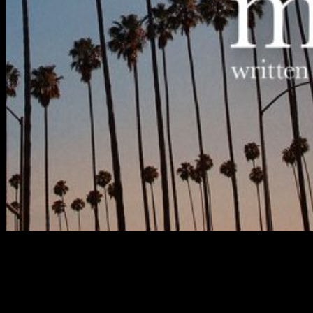
El próximo 21 de junio llegará a nuestras pantallas
En los 90
,
el debut en la dirección de
Jonah Hill
. Nosotros ya hemos
podido verla gracias a un pase organizado por
Diamond
Films
y aquí os dejamos nuestras impresiones.