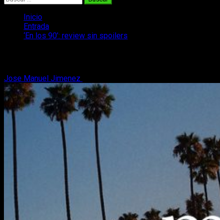
Inicio
Entrada
‘En los 90’: review sin spoilers
‘En los 90’: review sin spoilers
Jose Manuel Jimenez
15 de junio, 2019
4 minutos de lectura