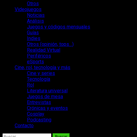
Otros
Videojuegos
Noticias
Análisis
Juegos y códigos mensuales
Guías
Indies
Otros (opinión, tops…)
Realidad Virtual
Periféricos
eSports
Cine, rol, tecnología y más
Cine y series
Tecnología
Rol
Literatura universal
Juegos de mesa
Entrevistas
Crónicas y eventos
Cosplay
Podcasting
Contacto
Buscar: