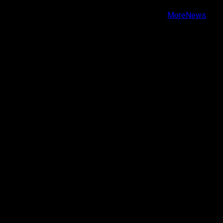
Copyright © Todos los derechos reservados.
|
MoreNews
por AF themes.