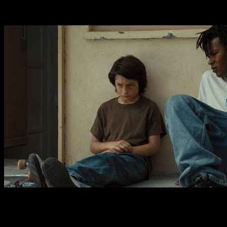
minutos en los que vemos a
Stevie
y su banda skate en
mano e inquietudes en mente.
En los 90
es un drama no apto para
todos los públicos