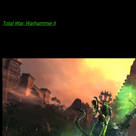
¿No lo oyes? ¡Son los terribles gritos de batalla de los
Skave
Como veréis en el vídeo que os dejamos arriba,
dos nuevos S
Total War: Warhammer II
recibirá el próximo
17 de Abril
su nue
Los dos nuevos Señores Legendarios acuden a la batalla junt
guerra.
Dioses contra Armas