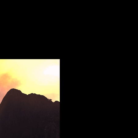
a recibir
al Profeta
y
al Brujo.
s
para el campo de batalla,
mecánicas
de facción y
armas
de