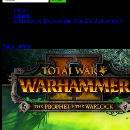
Inicio
Entrada
El Profeta y el Brujo abordan ‘Total War: Warhammer II’
El Profeta y el Brujo abordan ‘Total War
Pablo Herrera
6 de abril, 2019
2 minutos de lectura