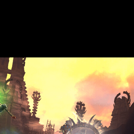
n
y
Los Hombres Lagarto
!
eñores Legendarios
han llegado para quedarse. Preparaos par
vo contenido decargable.
o a otras novedades. Junto a ellos, tendremos
nuevas unidade