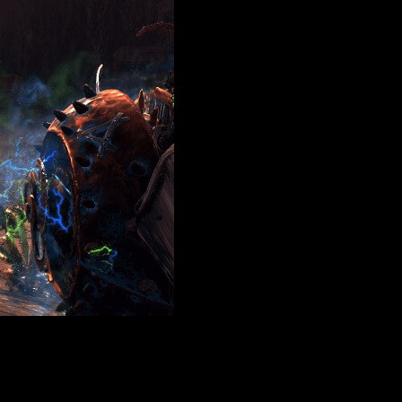
sangre Skaven en cada batalla y derribar sus muros, Tehenhauin
ecen.