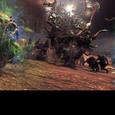
rto dirige el culto a
Sotek
,
el dios serpiente
. Tras derramar 
os Sotek de su letargo y elevar a su raza a la gloria que se mer