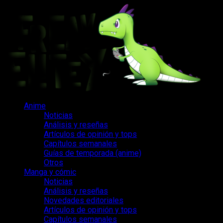
Saltar
al
contenido
Menú
Anime
principal
Noticias
Análisis y reseñas
Artículos de opinión y tops
Capítulos semanales
Guías de temporada (anime)
Otros
Manga y cómic
Noticias
Análisis y reseñas
Novedades editoriales
Artículos de opinión y tops
Capítulos semanales