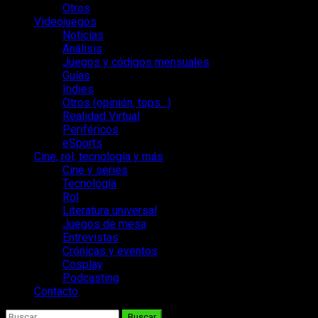
Otros
Videojuegos
Noticias
Análisis
Juegos y códigos mensuales
Guías
Indies
Otros (opinión, tops…)
Realidad Virtual
Periféricos
eSports
Cine, rol, tecnología y más
Cine y series
Tecnología
Rol
Literatura universal
Juegos de mesa
Entrevistas
Crónicas y eventos
Cosplay
Podcasting
Contacto
Buscar: