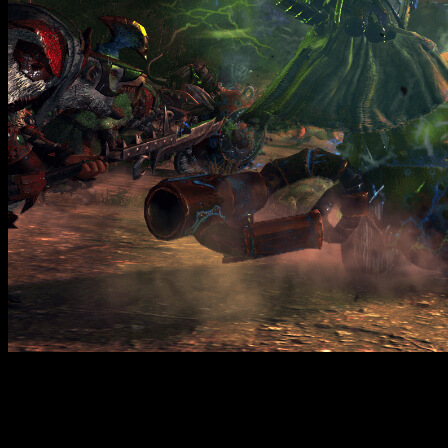
Vamos a conocer un poco mejor a estos dos nuevos señores:
Thenhauin
, el Profeta de Sotek. Este despiadado Hombre Laga
no descansará. Sus ritos arcanos pretenden despertar al gran di