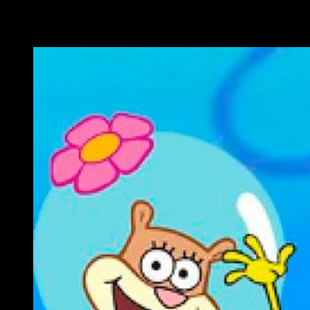
La serie de dibujos
, creada por
Stephen Hillenburg
, causó,
joven
busca
diferentes formas de entretenimiento
(
Youtu