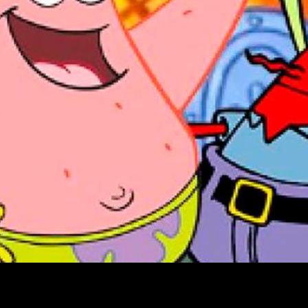
naje de
pantalones cuadrados y reviendo antiguas series