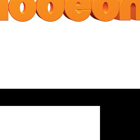
ada
de varias
sorpresas
para la
famosa cadena de televisión i