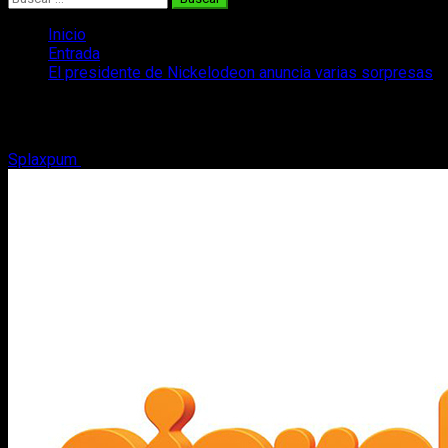
Inicio
Entrada
El presidente de Nickelodeon anuncia varias sorpresas
El presidente de Nickelodeon anuncia va
Splaxpum
16 de febrero, 2019
2 minutos de lectura