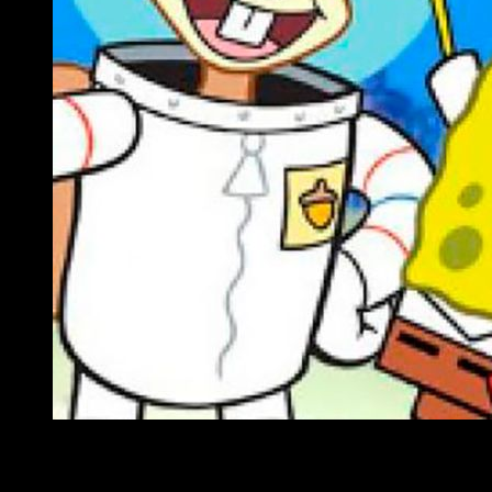
Arenita, Bob, Patricio, Don Cangrejo y Calamardo
Pero por lo visto
Nickelodeon
está
trabajando
para soluci