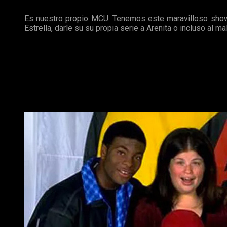
televisivas.
Es nuestro propio MCU. Tenemos este maravilloso show q
Estrella, darle su su propia serie a Arenita o incluso al m
¿Os gusta la idea?
El regreso de All That
La célebre serie de los noventa
podría volver
una vez m
presencia
de un antiguo
protagonista
,
Kenan Thompson
.