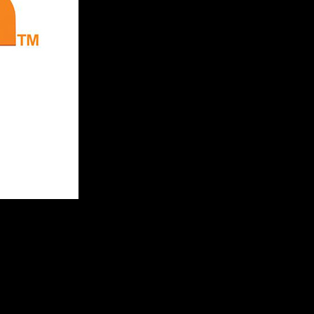
nfantil
¿estáis listos chicos?.