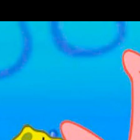
 hace bastantes años, un
‘boom’
entre los espectadores
más jó
be
por ejemplo)
y deja a un lado
a la pequeña pantalla.