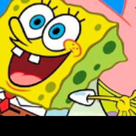
onar esto
¿cómo?
con una serie
spin-off
del famoso perso