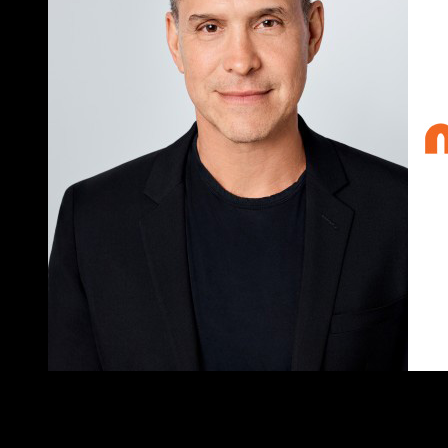
Brian Robbins
Spin off de Bob Esponja.