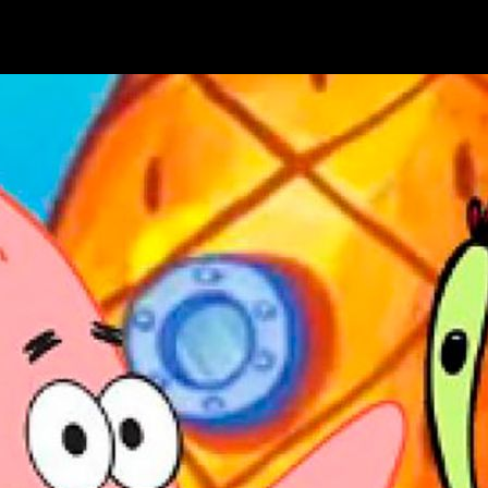
venes
. Pero ahora esto
no es así
ahora la mayoría de
público