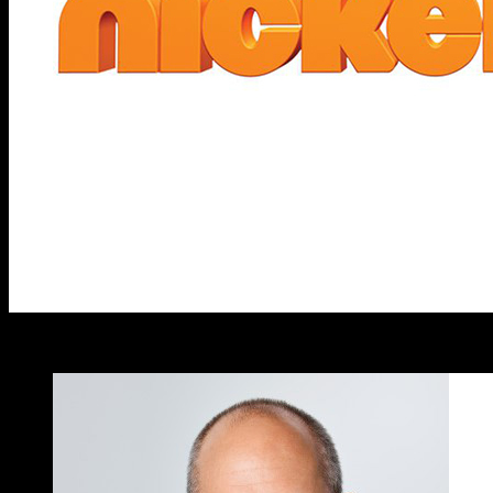
El presidente de
Nickelodeon
,
Brian Robbins
, anuncia
la lleg