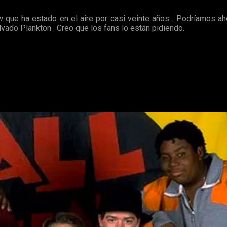
ue ha estado en el aire por casi veinte años . Podríamos ahora
alvado Plankton . Creo que los fans lo están pidiendo.
ás a emitirse en antena
. Pero esta vez con
un nuevo elen