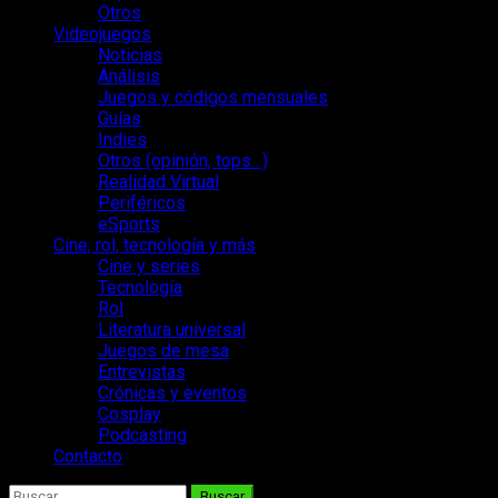
Otros
Videojuegos
Noticias
Análisis
Juegos y códigos mensuales
Guías
Indies
Otros (opinión, tops…)
Realidad Virtual
Periféricos
eSports
Cine, rol, tecnología y más
Cine y series
Tecnología
Rol
Literatura universal
Juegos de mesa
Entrevistas
Crónicas y eventos
Cosplay
Podcasting
Contacto
Buscar: