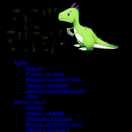
Saltar
al
contenido
Menú
Anime
principal
Noticias
Análisis y reseñas
Artículos de opinión y tops
Capítulos semanales
Guías de temporada (anime)
Otros
Manga y cómic
Noticias
Análisis y reseñas
Novedades editoriales
Artículos de opinión y tops
Capítulos semanales