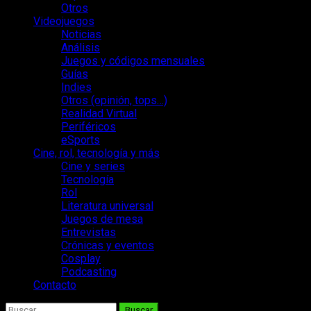
Otros
Videojuegos
Noticias
Análisis
Juegos y códigos mensuales
Guías
Indies
Otros (opinión, tops…)
Realidad Virtual
Periféricos
eSports
Cine, rol, tecnología y más
Cine y series
Tecnología
Rol
Literatura universal
Juegos de mesa
Entrevistas
Crónicas y eventos
Cosplay
Podcasting
Contacto
Buscar: