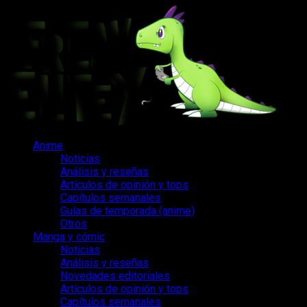
Saltar
al
contenido
Menú
Anime
principal
Noticias
Análisis y reseñas
Artículos de opinión y tops
Capítulos semanales
Guías de temporada (anime)
Otros
Manga y cómic
Noticias
Análisis y reseñas
Novedades editoriales
Artículos de opinión y tops
Capítulos semanales