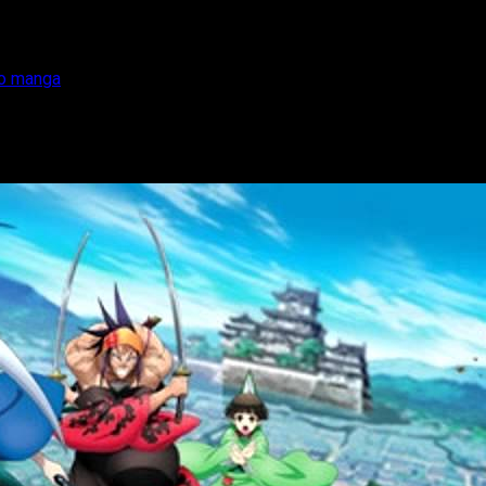
vo manga
ō’) publicará nuevo manga