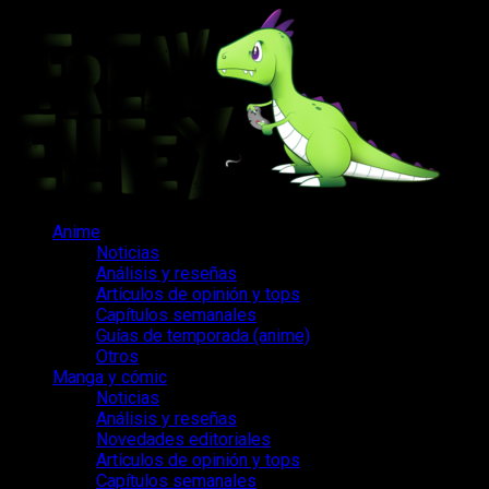
Saltar
al
contenido
Menú
Anime
principal
Noticias
Análisis y reseñas
Artículos de opinión y tops
Capítulos semanales
Guías de temporada (anime)
Otros
Manga y cómic
Noticias
Análisis y reseñas
Novedades editoriales
Artículos de opinión y tops
Capítulos semanales