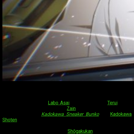
Saredo Tsumibito wa Ryū to Odoru: Dances with the
Dragons
(
されど罪人は竜と踊る
) es una serie de
novelas
ligeras
escritas por
Labo Asai
e ilustradas por
Terui
, quien
remplazó al dibujante original,
Zain
. La serie se publicó entre
2003 y 2006 en
Kadokawa Sneaker Bunko
, de
Kadokawa
Shoten
; la serie se recopiló en 8 volúmenes. En 2008, la serie
comenzó a publicarse nuevamente, aunque en esta ocasión lo
haría a través de la editorial
Shōgakukan
; se publica en la