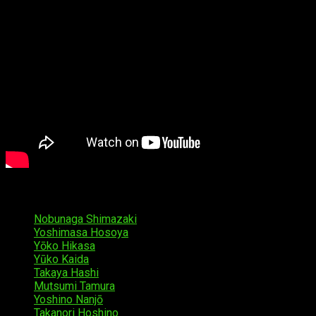
Reparto
Nobunaga Shimazaki
como Gayus
Yoshimasa Hosoya
como Gigina
Yōko Hikasa
como Jivunya Lorezzo
Yūko Kaida
como Nidvolk
Takaya Hashi
como Mordin Orjes Gyunei
Mutsumi Tamura
como Yorkan
Yoshino Nanjō
como Curaso Opt Koga
Takanori Hoshino
como Jesper Livy Raki