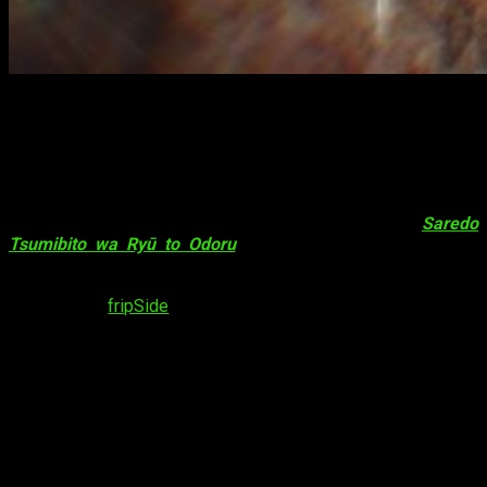
Saredo Tsumibito wa Ryū to Odoru
,
nuevo vídeo promocional con
opening
includo
¡Hola, muy buenas! La página web oficial de
Saredo
Tsumibito wa Ryū to Odoru
ha emitido, recientemente, un
nuevo vídeo promocional
de la serie. En esta ocasión, sin
embargo, el vídeo ha incluido una
preview
del
opening
divine
criminal
, de
fripSide
. El anime se estrenará el
6 de abril
y
tendrá 12 episodios.