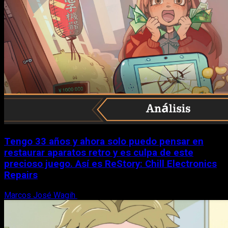
Tengo 33 años y ahora solo puedo pensar en
restaurar aparatos retro y es culpa de este
precioso juego. Así es ReStory: Chill Electronics
Repairs
Marcos José Wagih
9 de agosto, 2026