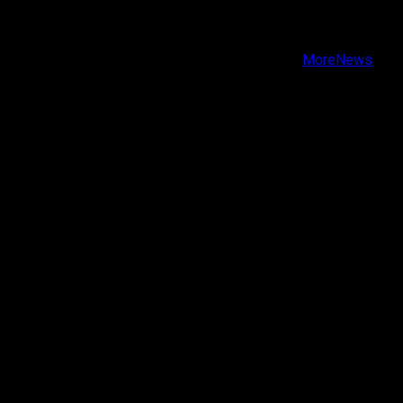
Instagram
Youtube
Copyright © Todos los derechos reservados.
|
MoreNews
por AF themes.