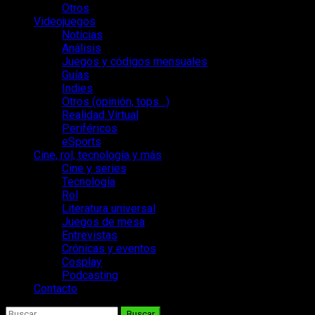
Otros
Videojuegos
Noticias
Análisis
Juegos y códigos mensuales
Guías
Indies
Otros (opinión, tops…)
Realidad Virtual
Periféricos
eSports
Cine, rol, tecnología y más
Cine y series
Tecnología
Rol
Literatura universal
Juegos de mesa
Entrevistas
Crónicas y eventos
Cosplay
Podcasting
Contacto
Buscar: