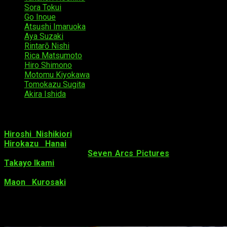
Sora Tokui
como Berdrit Livy Raki
Go Inoue
como Genon
Atsushi Imaruoka
como Herodel
Aya Suzaki
como Arzel
Rintarō Nishi
como Largonquin
Rica Matsumoto
como Javeira
Hiro Shimono
como Īgī
Motomu Kiyokawa
como Yākutō
Tomokazu Sugita
como Remedius
Akira Ishida
como Zuo rū
Staff
Hiroshi Nishikiori
es el
jefe de dirección
mientras que
Hirokazu Hanai
es el
director
. En la producción, el
archiconocido
estudio
Seven Arcs Pictures
. Por otro lado,
Takayo Ikami
se ha encargado del
guion
, y
Masaru Kitao
ha
hecho lo propio con el diseño de personajes. Finalmente,
Maon Kurosaki
ha interpretado el
ending
,
décadence
.
El
opening
,
divine criminal
, ha sido obra de fripSide.
Datos sobre
Saredo Tsumibito wa Ryū to Odoru