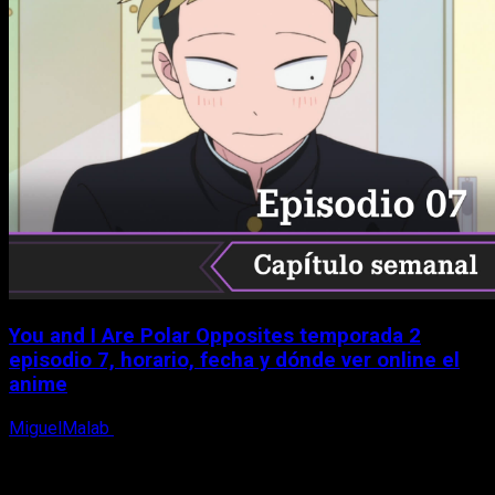
You and I Are Polar Opposites temporada 2
episodio 7, horario, fecha y dónde ver online el
anime
MiguelMalab
9 de agosto, 2026
X
Facebook