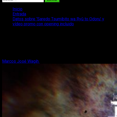
Inicio
Entrada
Datos sobre ‘Saredo Tsumibito wa Ryū to Odoru’ y
vídeo promo con opening incluido
Datos sobre ‘Saredo Tsumibito wa Ryū
to Odoru’ y vídeo promo con opening
incluido
Marcos José Wagih
4 de abril, 2018
3 minutos de lectura