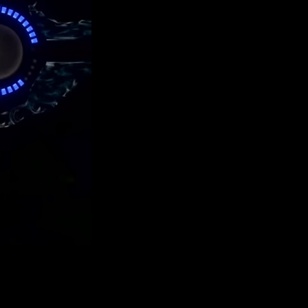
os, pero con cambios. Esto, en principio, están especialmente
o del
pay to win
para hacer de la experiencia algo mucho más
es muy trabajadas y con un aspecto muy interesante.