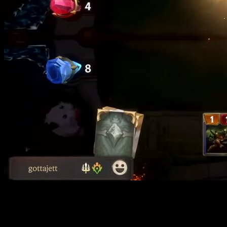
En las explicaciones dadas durante el
streaming
se habló de co
orientados a las mecánicas de obtención de nuevas caras. A
refrescante. Uno de los aspectos que más ha destacado, por otr