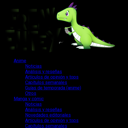
Saltar
al
contenido
Menú
Anime
principal
Noticias
Análisis y reseñas
Artículos de opinión y tops
Capítulos semanales
Guías de temporada (anime)
Otros
Manga y cómic
Noticias
Análisis y reseñas
Novedades editoriales
Artículos de opinión y tops
Capítulos semanales