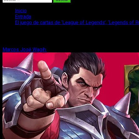
Inicio
Entrada
El juego de cartas de ‘League of Legends’, ‘Legends of Run
El juego de cartas de ‘League of Legends
Marcos José Wagih
16 de octubre, 2019
2 minutos de lectura