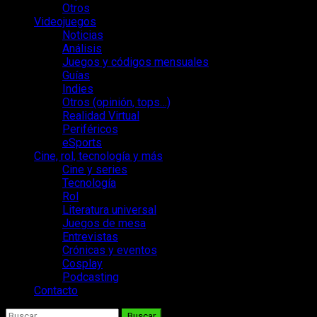
Otros
Videojuegos
Noticias
Análisis
Juegos y códigos mensuales
Guías
Indies
Otros (opinión, tops…)
Realidad Virtual
Periféricos
eSports
Cine, rol, tecnología y más
Cine y series
Tecnología
Rol
Literatura universal
Juegos de mesa
Entrevistas
Crónicas y eventos
Cosplay
Podcasting
Contacto
Buscar: