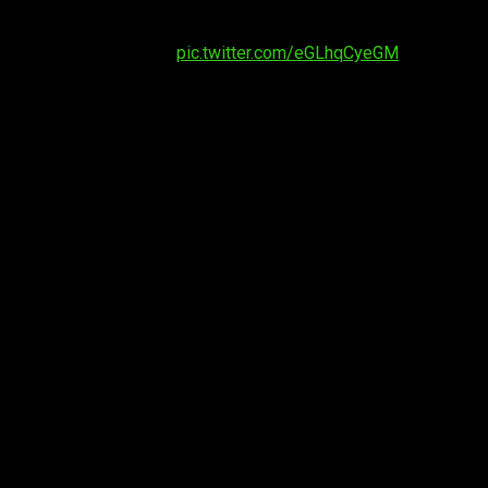
d other upcoming events.
pic.twitter.com/eGLhqCyeGM
 la solicitud, confirmen el registro vía e-mail, mas no sabemos
 para 2020. Os dejamos al comienzo de la entrada con el primer