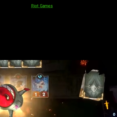
s el festival de
Riot Games
? Nosotros estamos alucinado to
eterra
, el juego de cartas de
League of Legends
. Está claro qu
s. Volviendo al tema,
Legends of Runeterra
será un juego de ca
n regiones. Se ha corroborado la presencia de Demacia y Noxus
jord y las oscuras Zaun e Ionia. Los mazos quedarán marcados p
r. No obstante, estarán acompañados de otros personajes que no