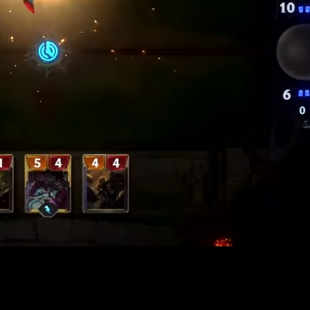
ger lo mejor de aquellos juegos que nos han marcado durante añ
ún no sabemos si funcionará, pero la idea es derrocar el pes
o lado, ha sido no solo el arte, sino la presencia de animacion