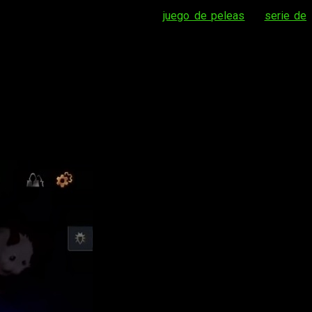
davía. Ya os hemos hablado del
juego de peleas
, la
serie de
e el evento aniversario #League10 ha dado para mucho. Novedad
rtas gratuito ambientado en el universo del archiconocido juego
, grandes rivales desde su mismo origen. También estarán la
or la presencia de los mismos héroes que pueblan el mundo de
 tienen porque aparecer en el MOBA.