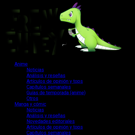
Saltar
al
contenido
Menú
Anime
principal
Noticias
Análisis y reseñas
Artículos de opinión y tops
Capítulos semanales
Guías de temporada (anime)
Otros
Manga y cómic
Noticias
Análisis y reseñas
Novedades editoriales
Artículos de opinión y tops
Capítulos semanales