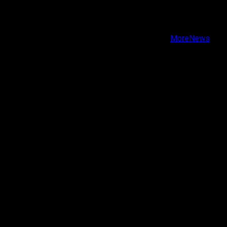
Facebook
Instagram
Youtube
Copyright © Todos los derechos reservados.
|
MoreNews
por AF themes.