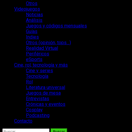
Otros
Videojuegos
Noticias
Análisis
Juegos y códigos mensuales
Guías
Indies
Otros (opinión, tops…)
Realidad Virtual
Periféricos
eSports
Cine, rol, tecnología y más
Cine y series
Tecnología
Rol
Literatura universal
Juegos de mesa
Entrevistas
Crónicas y eventos
Cosplay
Podcasting
Contacto
Buscar: