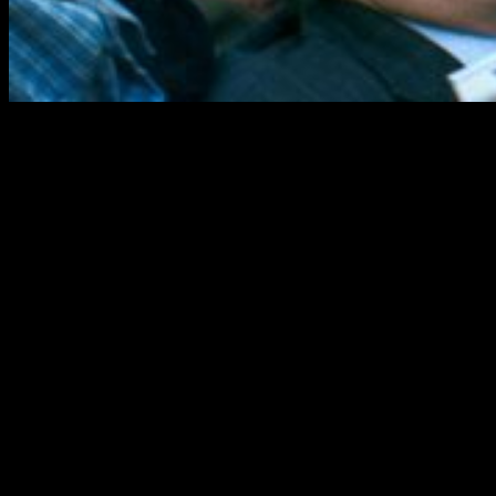
Tras probar suerte con
El gran showman
,
Hugh Jackman
regresa con
El candidato
a la gran pantalla para volver a
luchar por el Oscar. ¿Lo habrá conseguido? Os lo contamos
todo en esta review sin spoilers.
Sinopsis
El carismático senador del Partido Demócrata
Gary Hart (Hugh Jackman) capturó la ilusión de los
jóvenes votantes y fue considerado el candidato
favorito para la nominación presidencial
demócrata de 1988. Esta película narra la historia
del surgimiento y caída de este político
estadounidense cuya campaña se fue a pique por
su relación extramatrimonial con una joven modelo
de 29 años. Hart se vio obligado a abandonar la
campaña, y esta se consideró la primera vez en la