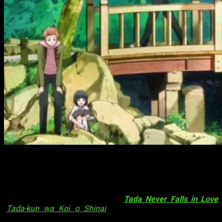
Tada Never Falls in Love
tendrá 12
episodios
La página web oficial del anime
Tada Never Falls in Love
(
Tada-kun wa Koi o Shinai
) lo ha enumerado con cuatro
volúmenes de discos Blu-ray y DVD, con un total de
12