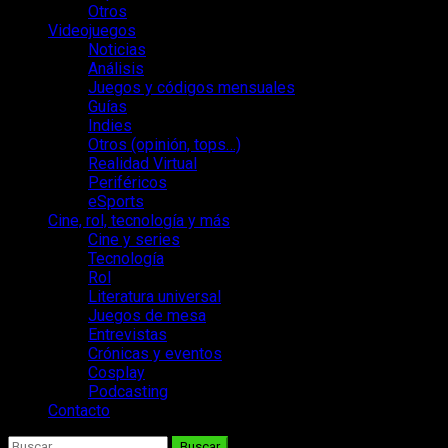
Otros
Videojuegos
Noticias
Análisis
Juegos y códigos mensuales
Guías
Indies
Otros (opinión, tops…)
Realidad Virtual
Periféricos
eSports
Cine, rol, tecnología y más
Cine y series
Tecnología
Rol
Literatura universal
Juegos de mesa
Entrevistas
Crónicas y eventos
Cosplay
Podcasting
Contacto
Buscar: