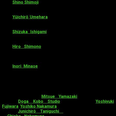
Shino Shimoji
como Alexandra Magritte, otra estudiante
transferida de Luxemburgo. Tiene el pelo rojo, es amiga
de la infancia de Teresa y es muy protectora con ella.
Yūichirō Umehara
como Alexandra Magritte, miembro
del club de fotgrafía. Es bastante bueno en lo que hace,
y su sueño es ser fotógrafo de desnudos.
Shizuka Ishigami
como Hinako Hasegawa, también
forma parte del grupo de fotografía. Es una estudiante
de honor.
Hiro Shimono
como Gentarō Yamashita, el único
miembro de primer año del club de fotografía. Con un
aspecto más delicado que el resto, quiere seguir los
pasos estudiantiles de Tada.
Inori Minase
como Yui Tada, la hermana menor de
Mitsuyoshi. Le encantan las novelas de misterio.
Staff
La gran mayoría del
staff
participante regresa de
Gekkan
Shōjo Nozaki-kun
.
Mitsue Yamazaki
dirigirá la serie,
desde
Doga Kobo Studio
, ayudado por
Yoshiyuki
Fujiwara
.
Yoshiko Nakamura
trabajará en la composición del
anime.
Junichirō Taniguchi
diseñará los personajes,