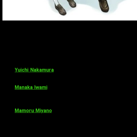
Reparto de voces
En el reparto de voces —y personajes— de
Tada-kun wa Koi o
Shinai
encontramos a:
Yuichi Nakamura
como Mitsuyoshi Tada, miembro del
club de fotografía. Trabaja en el café de su abuelo, y le
gustaría ser fotógrafo, como su padre.
Manaka Iwami
como Teresa Wagner, una estudiante de
intercambio de cabellos rubios y ojos verdes. De
personalidad tranquila, siempre está sonriendo. Le
encantan los dramas históricos japoneses.
Mamoru Miyano
como Kaoru Ijūin, amigo de la infancia
de Mitsuyoshi. De hecho, también es miembro del club
de fotografía. En apariencia es un chico atractivo y
misterioso, pero en realidad es muy ruiodoso. Es un
gran cocinero.