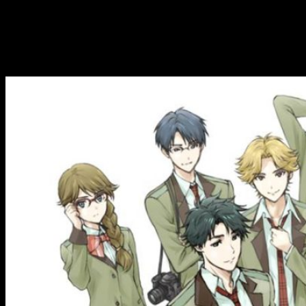
episodios
. Los volúmenes están programados para su
lanzamiento en Japón de junio a septiembre, con un volumen
cada mes. La serie se estrenó el pasado
5 de abril de 2018
en los canales japoneses AT-X, Tokyo MX, TV Aichi y Sun TV,
entre otros.