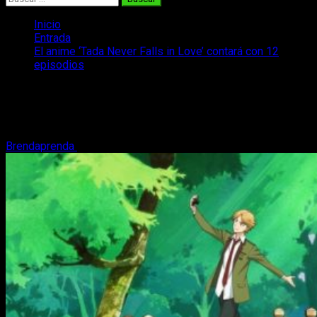
Inicio
Entrada
El anime ‘Tada Never Falls in Love’ contará con 12
episodios
El anime ‘Tada Never Falls in Love’
contará con 12 episodios
Brendaprenda
6 de abril, 2018
3 minutos de lectura