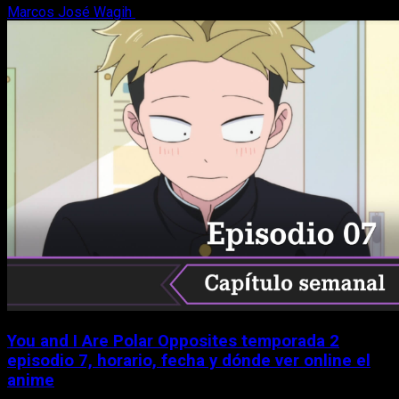
Marcos José Wagih
9 de agosto, 2026
You and I Are Polar Opposites temporada 2
episodio 7, horario, fecha y dónde ver online el
anime