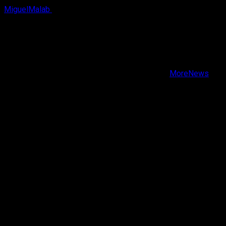
MiguelMalab
9 de agosto, 2026
X
Facebook
Instagram
Youtube
Copyright © Todos los derechos reservados.
|
MoreNews
por AF themes.