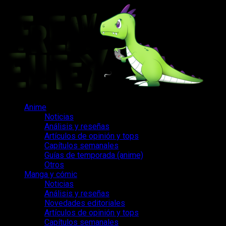
Saltar
al
contenido
Menú
Anime
principal
Noticias
Análisis y reseñas
Artículos de opinión y tops
Capítulos semanales
Guías de temporada (anime)
Otros
Manga y cómic
Noticias
Análisis y reseñas
Novedades editoriales
Artículos de opinión y tops
Capítulos semanales