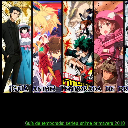
Tal y como muchos ya sabréis, la temporada de primavera ya
está aquí. Es más, ha comenzado. Si queréis repasar la
duración de cualquiera de estas series, y otras tantas, su
fecha de estreno o sus datos más relevantes, podéis hacerlo
en nuestra
Guía de temporada: series anime primavera 2018
.