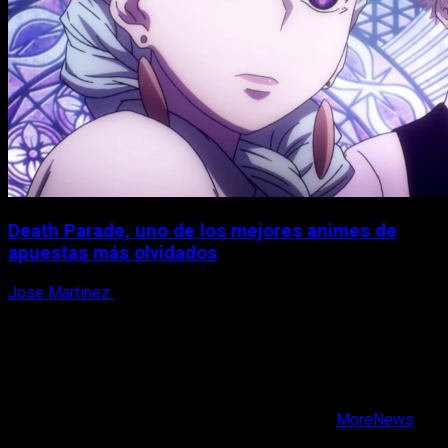
Death Parade, uno de los mejores animes de
apuestas más olvidados
Jose Martinez
7 de agosto, 2026
X
Facebook
Instagram
Youtube
Copyright © Todos los derechos reservados.
|
MoreNews
por AF themes.