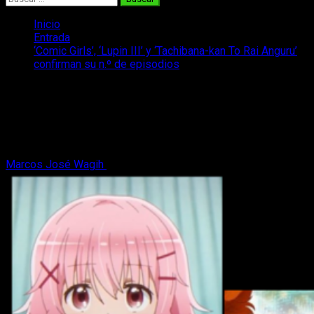
Inicio
Entrada
‘Comic Girls’, ‘Lupin III’ y ‘Tachibana-kan To Rai Anguru’
confirman su n.º de episodios
‘Comic Girls’, ‘Lupin III’ y ‘Tachibana-
kan To Rai Anguru’ confirman su n.º de
episodios
Marcos José Wagih
6 de abril, 2018
2 minutos de lectura