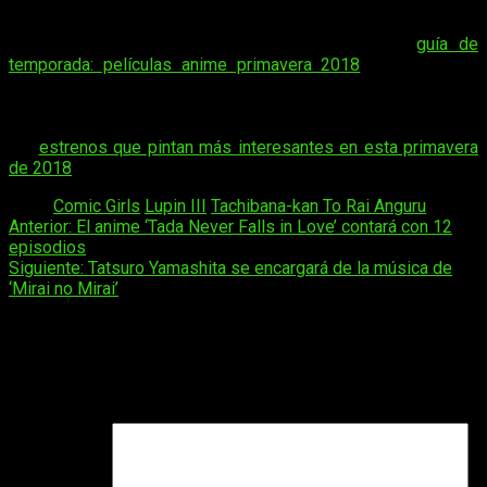
Sin embargo, si lo que os interesa realmente son las
películas que están por llegar… ¡También podéis hacerlo! En
esta ocasión, sin embargo, a través de nuestra
guía de
temporada: películas anime primavera 2018
. Finalmente, y
para continuar con el festival de la temporada de primavera,
os dejamos con un último enlace que tal vez os pueda
interesar. En esta ocasión, un recopilatorio de algunos de
los
estrenos que pintan más interesantes en esta primavera
de 2018
.
Tags:
Comic Girls
Lupin III
Tachibana-kan To Rai Anguru
Navegación
Anterior:
El anime ‘Tada Never Falls in Love’ contará con 12
episodios
de
Siguiente:
Tatsuro Yamashita se encargará de la música de
entradas
‘Mirai no Mirai’
Deja una respuesta
Tu dirección de correo electrónico no será publicada.
Los
campos obligatorios están marcados con
*