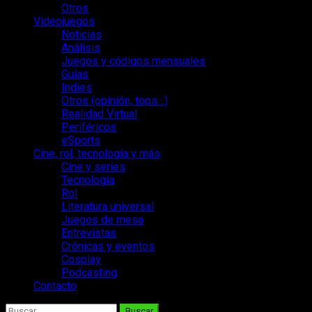
Otros
Videojuegos
Noticias
Análisis
Juegos y códigos mensuales
Guías
Indies
Otros (opinión, tops…)
Realidad Virtual
Periféricos
eSports
Cine, rol, tecnología y más
Cine y series
Tecnología
Rol
Literatura universal
Juegos de mesa
Entrevistas
Crónicas y eventos
Cosplay
Podcasting
Contacto
Buscar: