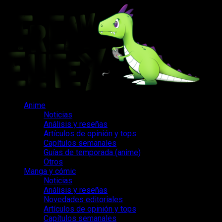
Saltar
al
contenido
Menú
Anime
principal
Noticias
Análisis y reseñas
Artículos de opinión y tops
Capítulos semanales
Guías de temporada (anime)
Otros
Manga y cómic
Noticias
Análisis y reseñas
Novedades editoriales
Artículos de opinión y tops
Capítulos semanales