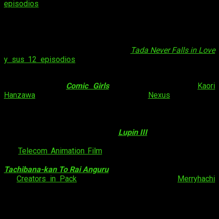
episodios
de un gran número de series. Entre ellas, por
ejemplo, se encontraban
Golden Kamuy
,
High School DxD
Hero
o
Piano no Mori
entre muchas otras. En los últimos días,
y en relación a varios de los estrenos de esta temporada de
primavera, se han confirmado otras tantas series y su número
de episodios. Al reciente anuncio de
Tada Never Falls in Love
y sus 12 episodios
se han sumado, en las últimas horas,
otras novedades.
En primer lugar,
Comic Girls
. El manga
4-koma
de
Kaori
Hanzawa
, producido por el estudio
Nexus
, tendrá
12
episodios
. El anuncio, en esta ocasión, fue realizado por
Amazon. Junto al anuncio de
Comic Girls
y
Tada Never Falls
in Love
se sumó, en los últimos días, el número de episodios
de la última adaptación anime de
Lupin III
. En esta ocasión, el
ladrón protagonizará una serie de
24 episodios
producida
por
Telecom Animation Film
. Finalmente, uno de los últimos
animes en confirmar su número de capítulos ha sido
Tachibana-kan To Rai Anguru
. En esta ocasión, la producción
de
Creators in Pack
inspirada en el manga de
Merryhachi
tendrá
12 episodios
.
La temporada de primavera ya está aquí