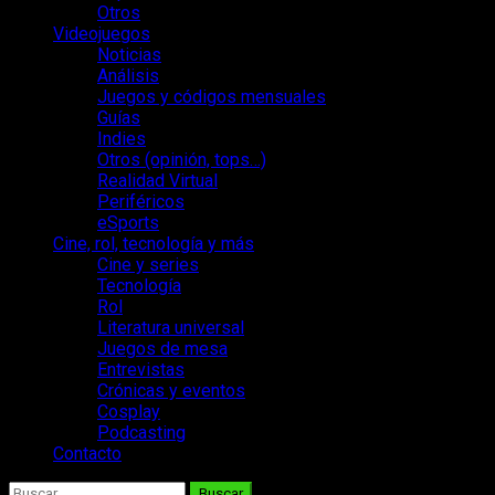
Otros
Videojuegos
Noticias
Análisis
Juegos y códigos mensuales
Guías
Indies
Otros (opinión, tops…)
Realidad Virtual
Periféricos
eSports
Cine, rol, tecnología y más
Cine y series
Tecnología
Rol
Literatura universal
Juegos de mesa
Entrevistas
Crónicas y eventos
Cosplay
Podcasting
Contacto
Buscar: