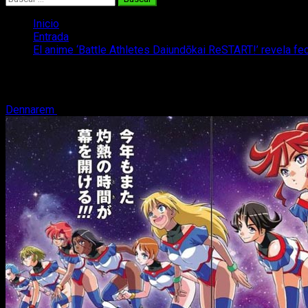
Inicio
Entrada
El anime ‘Battle Athletes Daiundōkai ReSTART!’ revela f
El anime ‘Battle Athletes Daiundōkai Re
Dennarem
1 de septiembre, 2020
2 minutos de lectura