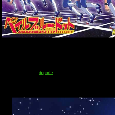
La web oficial del proyecto anime
Battle Athletes Daiundōk
imagen promocional. El anime adaptará el manga deportivo de R
El manga es una nueva historia para la popular franquicia de l
modo de prólogo, con la aparición de personajes míticos de la f
La trama mezcla el
deporte
con la ciencia ficción, estando a
campeona de un gran torneo atlético.
Primera imagen promocional del anime