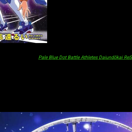
ai ReSTART!
ha revelado que el comienzo de la serie llegará e
ui Takatō, titulado
Pale Blue Dot Battle Athletes Daiundōkai Re
os años 90, llamada
Battle Athletes Victory.
El pasado 26 de junio
ranquicia. Aún continúa en publicación.
mbientada en el año 5100. En ella, atletas de élite de todo el