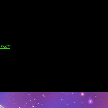
n el
año 2021
a las televisiones niponas, así como una nueva
START!
 en la web
Comic Ruelle & Comic Jardi
se publicó un capítulo a
 sistema solar compiten para convertirse en
Cosmic Beauty
, la