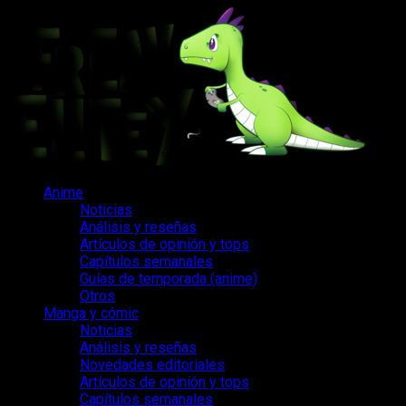
Saltar
al
contenido
Menú
Anime
principal
Noticias
Análisis y reseñas
Artículos de opinión y tops
Capítulos semanales
Guías de temporada (anime)
Otros
Manga y cómic
Noticias
Análisis y reseñas
Novedades editoriales
Artículos de opinión y tops
Capítulos semanales