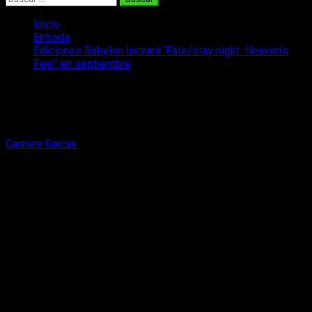
Inicio
Entrada
Ediciones Babylon lanzará ‘Fate/stay night: Heaven’s
Feel’ en septiembre
Ediciones Babylon lanzará ‘Fate/stay
night: Heaven’s Feel’ en septiembre
Carmen García
5 de septiembre, 2020
2 minutos de lectura