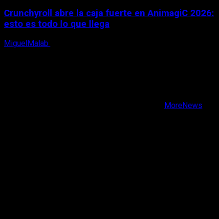
Crunchyroll abre la caja fuerte en AnimagiC 2026:
esto es todo lo que llega
MiguelMalab
5 de agosto, 2026
X
Facebook
Instagram
Youtube
Copyright © Todos los derechos reservados.
|
MoreNews
por AF themes.