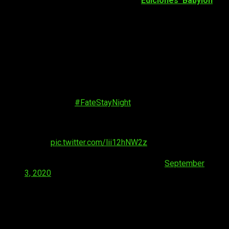
presentar sus novedades. Por ello,
Ediciones Babylon
ha
anunciado que el primer tomo de
Fate/stay night: Heaven’s
Feel
llegará a todas las librerías este mes de
septiembre
.
Ediciones Babylon traerá muy pronto el
manga de
Fate/stay night: Heaven’s
Feel
a España
¡BABYLONIOS, PREPARAD A VUESTROS
SERVANT⚔️!
#FateStayNight
[Heaven's Feel] 1
saldrá a la venta el 24 de septiembre con un
precio de 8,95€. Estará disponible en vuestra
librería de confianza, Amazon y nuestra página
web📚
pic.twitter.com/lii12hNW2z
— Ediciones Babylon (@ed_babylon)
September
3, 2020
Como dijeron a través de su cuenta de Twitter, el primer tomo
saldrá a la venta el próximo
24 de septiembre
. También han
dado varios detalles de la edición, como que tendrá un precio
de
8,95 €
. El tamaño será de
128 x 182 mm
, similar a los