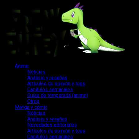
Saltar
al
contenido
Menú
Anime
principal
Noticias
Análisis y reseñas
Artículos de opinión y tops
Capítulos semanales
Guías de temporada (anime)
Otros
Manga y cómic
Noticias
Análisis y reseñas
Novedades editoriales
Artículos de opinión y tops
Capítulos semanales