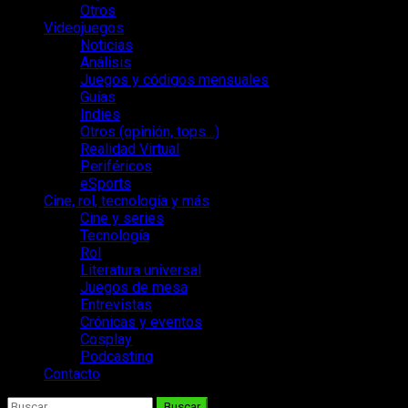
Otros
Videojuegos
Noticias
Análisis
Juegos y códigos mensuales
Guías
Indies
Otros (opinión, tops…)
Realidad Virtual
Periféricos
eSports
Cine, rol, tecnología y más
Cine y series
Tecnología
Rol
Literatura universal
Juegos de mesa
Entrevistas
Crónicas y eventos
Cosplay
Podcasting
Contacto
Buscar: