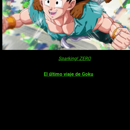
Mucho antes del esperado
Sparking! ZERO
, nos llegará el úl
hemos podido ver su primer tráiler.
Tendrá por nombre
«
El último viaje de Goku
«
, y abarcará hasta
disponible el juego.
Dragon Ball Z: Kakarot pondrá fin a su v