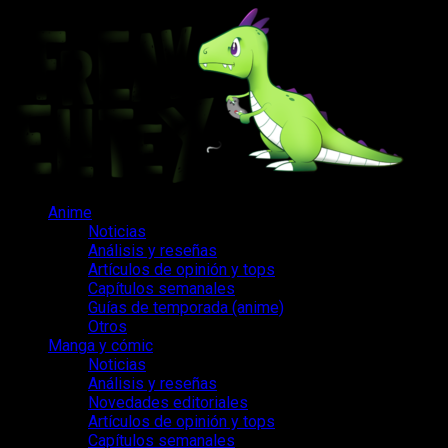
Saltar
al
contenido
Menú
Anime
principal
Noticias
Análisis y reseñas
Artículos de opinión y tops
Capítulos semanales
Guías de temporada (anime)
Otros
Manga y cómic
Noticias
Análisis y reseñas
Novedades editoriales
Artículos de opinión y tops
Capítulos semanales