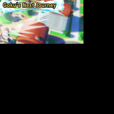
timo DLC de
Dragon Ball Z: Kakarot
. Este está siendo desarroll
 el final de la serie,
cuando entrena a Uub
, personaje que apar
iaje cuando se publique el último DLC arg