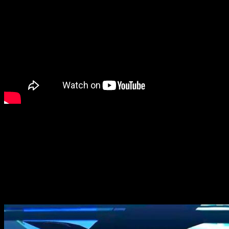
Dragon Ball Z Kakarot: El próximo viaje de Goku
Este DLC además,
hará de puente entre la trama de Dragon
totalmente original, desvelando nuevos datos del argumento.
Además de no desvelar la fecha exacta de su llegada, tampo
Además, se espera que tenga una DLC como los demás arcos y 
Para los más iniciados en esta honorable serie de animación, 
cuando Goku descubre su potencial y decide entrenarlo.