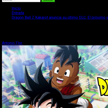
Inicio
Entrada
Dragon Ball Z Kakarot anuncia su último DLC, El próximo 
Dragon Ball Z Kakarot anuncia su último
Dragon Ball Z Kakarot último DLC anunciado, se acerca el final d
Antonio Flor
29 de enero, 2024
2 minutos de lectura