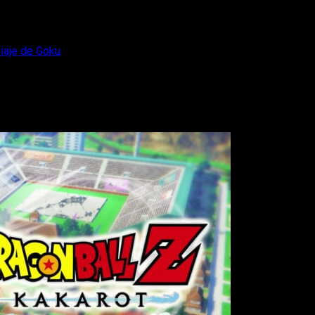
viaje de Goku
 DLC, El próximo viaje de Goku
e este título con un arco puente entre Z y GT.