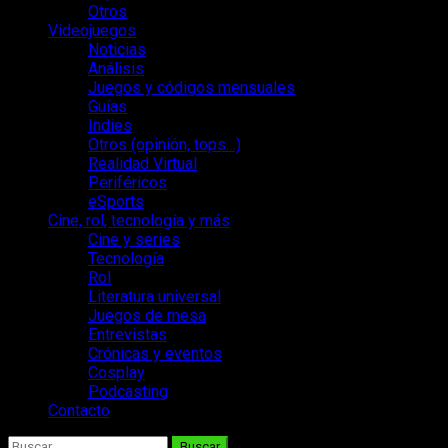
Otros
Videojuegos
Noticias
Análisis
Juegos y códigos mensuales
Guías
Indies
Otros (opinión, tops…)
Realidad Virtual
Periféricos
eSports
Cine, rol, tecnología y más
Cine y series
Tecnología
Rol
Literatura universal
Juegos de mesa
Entrevistas
Crónicas y eventos
Cosplay
Podcasting
Contacto
Buscar: