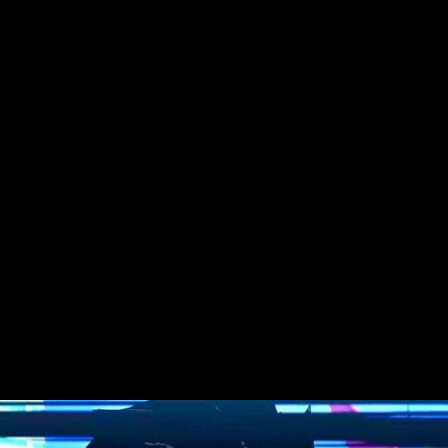
 Ball Z y Dragon Ball GT
, pudiendo ver también a una jovenc
co se ha confirmado el precio que tendrá. Es de esperar, qu
el episodios descargables, entre 5 u 7 horas.
Uub es un personaje que se da a conocer durante el arco de Bu,