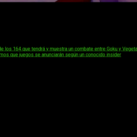
á el incentivo perfecto mientras esperamos la llegada de
Spark
S5, Xbox Series, Nintendo Switch y PC a través de Steam.
de los 164 que tendrá y muestra un combate entre Goku y Veget
bemos que juegos se anunciarán según un conocido insider
os obligatorios están marcados con
*