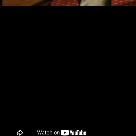
La productora
Paramount Pictures
nos presenta un nuevo
tráiler, la secuela
Dos Padres por Desigual
donde vemos a
Mark Wahlberg
y
Will Ferrell
como protagonistas.