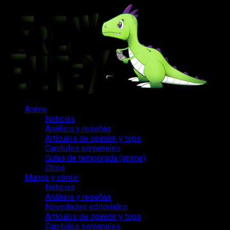
Saltar
al
contenido
Menú
Anime
principal
Noticias
Análisis y reseñas
Artículos de opinión y tops
Capítulos semanales
Guías de temporada (anime)
Otros
Manga y cómic
Noticias
Análisis y reseñas
Novedades editoriales
Artículos de opinión y tops
Capítulos semanales