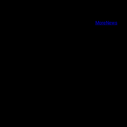
Facebook
Instagram
Youtube
Copyright © Todos los derechos reservados.
|
MoreNews
por AF themes.