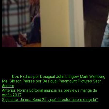
Esta nueva producción ambientada en el
género comedia
pasará a las salas de cine españolas el
1 de diciembre
de
este mismo año bajo la dirección de
Sean Anders
quien ya
se sentó en la silla de
director
en la anterior entrega.
Tags:
Dos Padres por Desigual
John Lithgow
Mark Walhberg
Mel Gibson
Padres por Desigual
Paramount Pictures
Sean
Anders
Navegación
Anterior:
Norma Editorial anuncia las previews manga de
otoño 2017
de
Siguiente:
James Bond 25, ¿qué director quiere dirigirla?
entradas