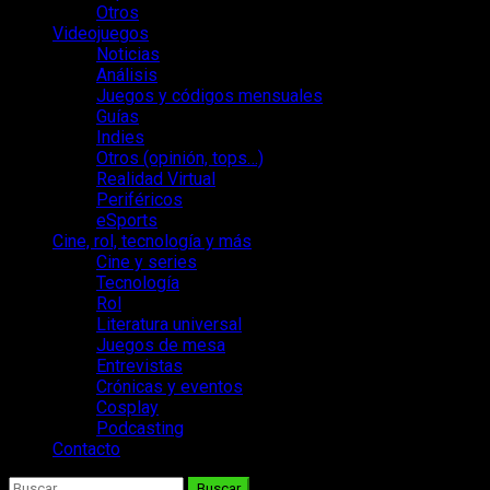
Otros
Videojuegos
Noticias
Análisis
Juegos y códigos mensuales
Guías
Indies
Otros (opinión, tops…)
Realidad Virtual
Periféricos
eSports
Cine, rol, tecnología y más
Cine y series
Tecnología
Rol
Literatura universal
Juegos de mesa
Entrevistas
Crónicas y eventos
Cosplay
Podcasting
Contacto
Buscar: