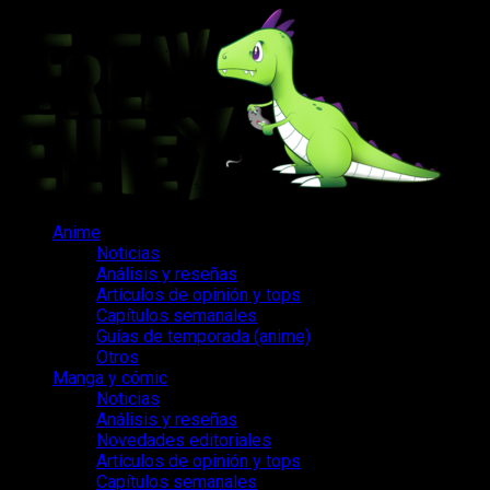
Saltar
al
contenido
Menú
Anime
principal
Noticias
Análisis y reseñas
Artículos de opinión y tops
Capítulos semanales
Guías de temporada (anime)
Otros
Manga y cómic
Noticias
Análisis y reseñas
Novedades editoriales
Artículos de opinión y tops
Capítulos semanales