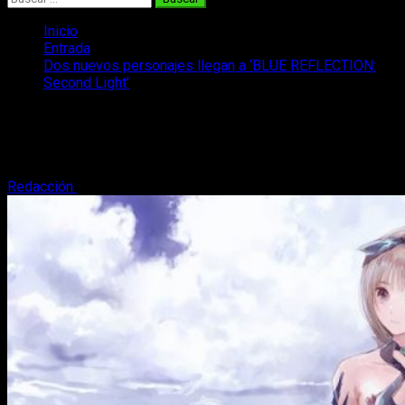
Inicio
Entrada
Dos nuevos personajes llegan a ‘BLUE REFLECTION:
Second Light’
Dos nuevos personajes llegan a ‘BLUE
REFLECTION: Second Light’
Redacción
16 de septiembre, 2021
3 minutos de lectura