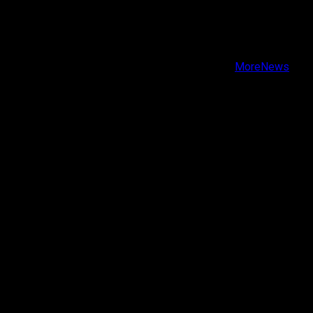
X
Facebook
Instagram
Youtube
Copyright © Todos los derechos reservados.
|
MoreNews
por AF themes.