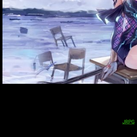
KOEI TECMO Europe
y el desarrollador
Gust Studios
han
presentado dos nuevos personajes de
BLUE REFLECTION:
Second Light
, a saber:
Uta Komagawa y Kirara Kuno
.
Ambos se unen al reparto con la esperanza de abrir la llave
de los recuerdos perdidos de cada personaje y desentrañar
los misterios que se esconden detrás de este
JRPG
bellamente animado.
BLUE REFLECTION: Second Light
se
encuentra actualmente en desarrollo para Nintendo Switch, el