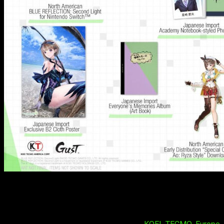
Para ayudar a celebrar la última edición de la franquicia
BLUE
REFLECTION
, KOEI TECMO Europe ofrece dos encantadoras
versiones especiales de
BLUE REFLECTION: Second Light
,
una versión Premium Box y una Edición Coleccionista,