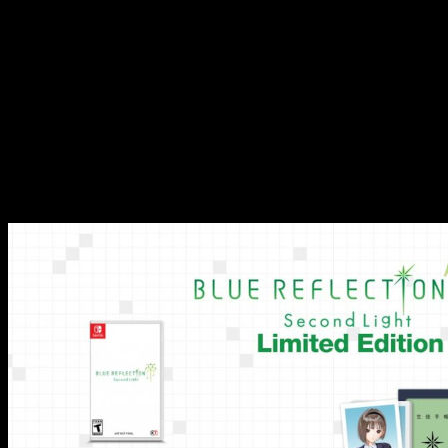
exploran este nuevo mundo, tan bello como extraño. Mientras
se encuentran en la academia, los personajes pueden fabricar
herramientas, cocinar, tener citas y desarrollar la escuela
construyendo nuevas instalaciones. Una vez fuera de la
academia flotante, los estudiantes se adentran en
Heartscap0e, un lugar peligroso en el que buscan pistas
sobre su pasado, buscan objetos para fabricar y se enfrentan
a monstruos mientras intentan descubrir fragmentos de
recuerdos perdidos.
Versiones especiales