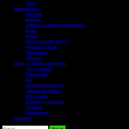
Otros
Videojuegos
Noticias
Análisis
Juegos y códigos mensuales
Guías
Indies
Otros (opinión, tops…)
Realidad Virtual
Periféricos
eSports
Cine, rol, tecnología y más
Cine y series
Tecnología
Rol
Literatura universal
Juegos de mesa
Entrevistas
Crónicas y eventos
Cosplay
Podcasting
Contacto
Buscar: