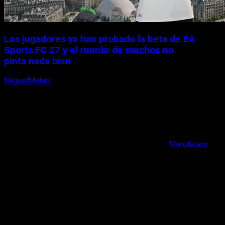
Los jugadores ya han probado la beta de EA
Sports FC 27 y el runrún de muchos no
pinta nada bien
MiguelMalab
9 de agosto, 2026
X
Facebook
Instagram
Youtube
Copyright © Todos los derechos reservados.
|
MoreNews
por AF themes.