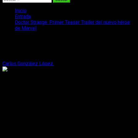
Inicio
Entrada
Doctor Strange: Primer Teaser Trailer del nuevo héroe
de Marvel
Doctor Strange: Primer Teaser Trailer
del nuevo héroe de Marvel
Carlos González López
13 de abril, 2016
3 minutos de lectura
Llega el primer tráiler oficial de la película de
Marvel
Doctor
Strange
. otro de los personajes de su inacabable galería de
superhéroes. La película sobre el héroe y maestro de las
artes místicas, al que encarna el actor
Benedict
Cumberbatch
, y que se estrenará el 4 de noviembre de este
año.
Estrenamos el primer tráiler de la superproducción del cómic
Doctor Extraño
cuyo rodaje se finalizo hace un par de
semanas en Nueva York. En el vídeo podemos ver las
primeras escenas oficiales del actor
Benedict Cumberbatch