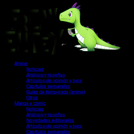
Saltar
al
contenido
Menú
Anime
principal
Noticias
Análisis y reseñas
Artículos de opinión y tops
Capítulos semanales
Guías de temporada (anime)
Otros
Manga y cómic
Noticias
Análisis y reseñas
Novedades editoriales
Artículos de opinión y tops
Capítulos semanales