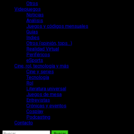
Otros
Videojuegos
Noticias
Análisis
Juegos y códigos mensuales
Guías
Indies
Otros (opinión, tops…)
Realidad Virtual
Periféricos
eSports
Cine, rol, tecnología y más
Cine y series
Tecnología
Rol
Literatura universal
Juegos de mesa
Entrevistas
Crónicas y eventos
Cosplay
Podcasting
Contacto
Buscar: