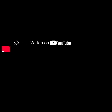
Pack de Fundador Estándar: 29,99 €/29,99 $
Pilotos desbloqueados: Mickey Mouse y el Pato
Donald
Desbloqueo de 1 piloto adicional a elección del jugador
Opciones: Baloo, Bestia, Bella, Elizabeth Swann, Mowgli
o Shang
4.000 fichas (divisa del juego)
2 créditos del pase dorado*
Mono de carreras exclusivo para Mickey, Donald y el
piloto elegido
Decoración de kart para Mickey, Donald y el piloto