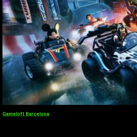
Gameloft Barcelona
, ha anunciado que
Disney Speedstorm
,
su próxima entrega de
carreras multiplataforma
, está
disponible en
acceso anticipado
. Además, tendremos varias
ediciones
diferentes con diversas recompensas
que se