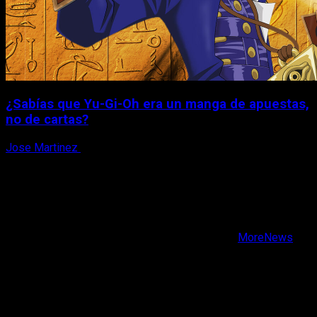
¿Sabías que Yu-Gi-Oh era un manga de apuestas,
no de cartas?
Jose Martinez
6 de agosto, 2026
X
Facebook
Instagram
Youtube
Copyright © Todos los derechos reservados.
|
MoreNews
por AF themes.