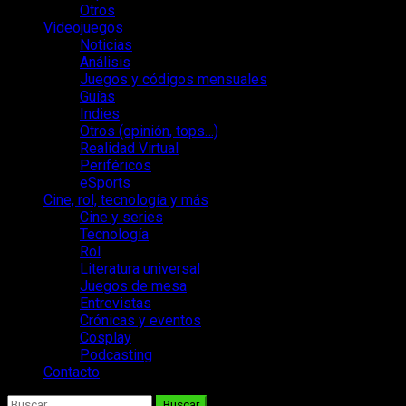
Otros
Videojuegos
Noticias
Análisis
Juegos y códigos mensuales
Guías
Indies
Otros (opinión, tops…)
Realidad Virtual
Periféricos
eSports
Cine, rol, tecnología y más
Cine y series
Tecnología
Rol
Literatura universal
Juegos de mesa
Entrevistas
Crónicas y eventos
Cosplay
Podcasting
Contacto
Buscar: