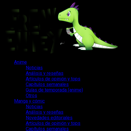
Saltar
al
contenido
Menú
Anime
principal
Noticias
Análisis y reseñas
Artículos de opinión y tops
Capítulos semanales
Guías de temporada (anime)
Otros
Manga y cómic
Noticias
Análisis y reseñas
Novedades editoriales
Artículos de opinión y tops
Capítulos semanales