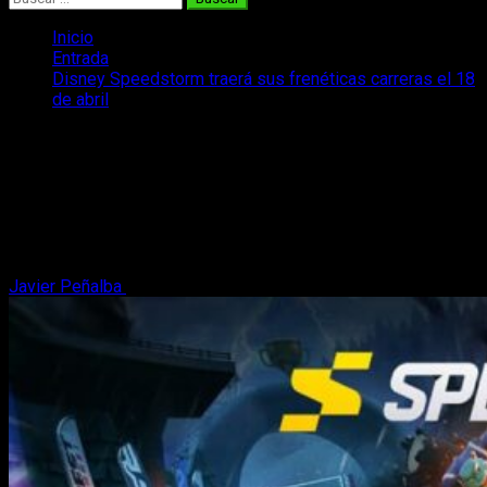
Inicio
Entrada
Disney Speedstorm traerá sus frenéticas carreras el 18
de abril
Disney Speedstorm traerá sus
frenéticas carreras el 18 de abril
Disney Speedstorm estará disponible con acceso anticipado
gracias a los Packs de fundador que se pueden adquirir a
partir del 18 de abril.
Javier Peñalba
17 de marzo, 2023
3 minutos de lectura