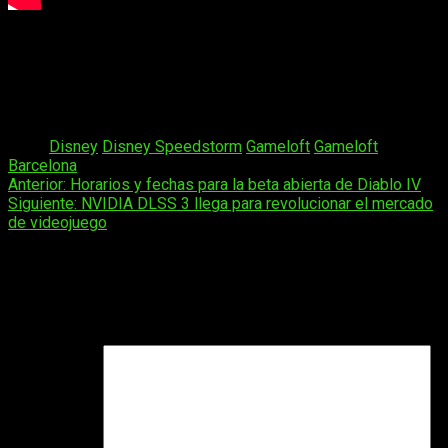
Disney Speedstorm
estará disponible para
Nintendo Switch
,
Xbox Series X
,
Xbox Series S
,
Xbox One
,
PlayStation 4
,
PlayStation 5
y
PC
. Disfrutad de emocionantes carreras con
Mickey Mouse
,
Sully
,
Mulán
,
el Pato Donald
, entre otros
personajes famosos.
Tags:
Disney
Disney Speedstorm
Gameloft
Gameloft
Barcelona
Navegación
Anterior:
Horarios y fechas para la beta abierta de Diablo IV
Siguiente:
NVIDIA DLSS 3 llega para revolucionar el mercado
de
de videojuego
entradas
Deja una respuesta
Tu dirección de correo electrónico no será publicada.
Los
campos obligatorios están marcados con
*