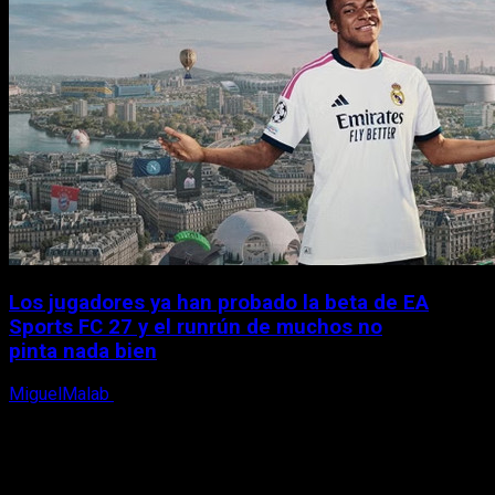
Los jugadores ya han probado la beta de EA
Sports FC 27 y el runrún de muchos no
pinta nada bien
MiguelMalab
9 de agosto, 2026
X
Facebook
Instagram
Youtube