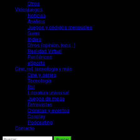
Otros
Videojuegos
Noticias
Análisis
Juegos y códigos mensuales
Guías
Indies
Otros (opinión, tops…)
Realidad Virtual
Periféricos
eSports
Cine, rol, tecnología y más
Cine y series
Tecnología
Rol
Literatura universal
Juegos de mesa
Entrevistas
Crónicas y eventos
Cosplay
Podcasting
Contacto
Buscar: