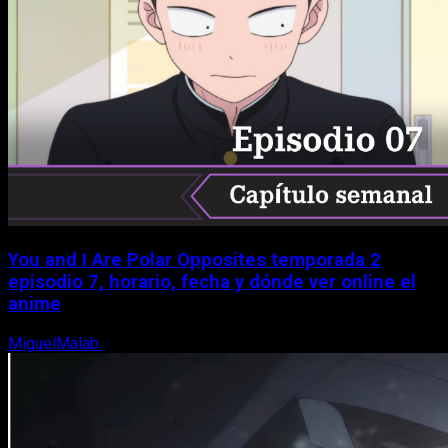
You and I Are Polar Opposites temporada 2
episodio 7, horario, fecha y dónde ver online el
anime
MiguelMalab
9 de agosto, 2026