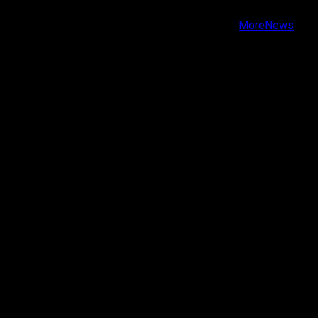
Copyright © Todos los derechos reservados.
|
MoreNews
por AF themes.