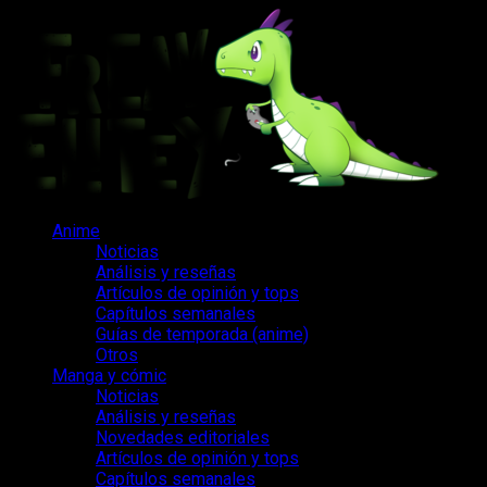
Saltar
al
contenido
Menú
Anime
principal
Noticias
Análisis y reseñas
Artículos de opinión y tops
Capítulos semanales
Guías de temporada (anime)
Otros
Manga y cómic
Noticias
Análisis y reseñas
Novedades editoriales
Artículos de opinión y tops
Capítulos semanales