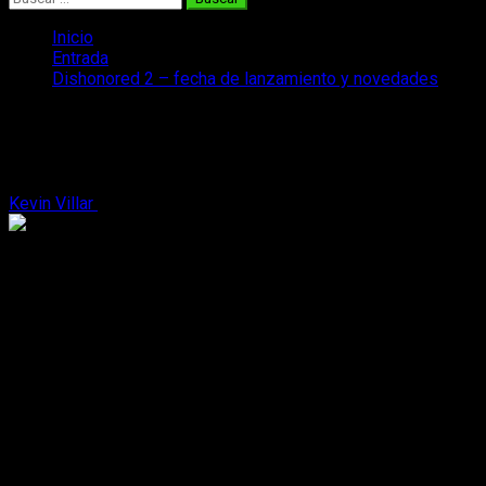
Inicio
Entrada
Dishonored 2 – fecha de lanzamiento y novedades
Dishonored 2 – fecha de lanzamiento y
novedades
Kevin Villar
4 de mayo, 2016
2 minutos de lectura
Tras varios meses sin tener muchas noticias sobre el
esperado título de Bethesda,
Dishonored 2 ya ha revelado
su fecha de lanzamiento
y ha confirmado su presencia en el
próximo E3 de junio. Os contamos todos los detalles.
El próximo
11 de noviembre de 2016
tenemos cita en
nuestra tienda de videojuegos habitual porque Dishonored 2
hará acto de presencia. Esa ha sido la fecha de lanzamiento
elegida por Bethesda, su empresa distribuidora, para salir al
mercado. Aterrizará
para PlayStation 4, Xbox One y PC
, tal y
como se sabía ya.