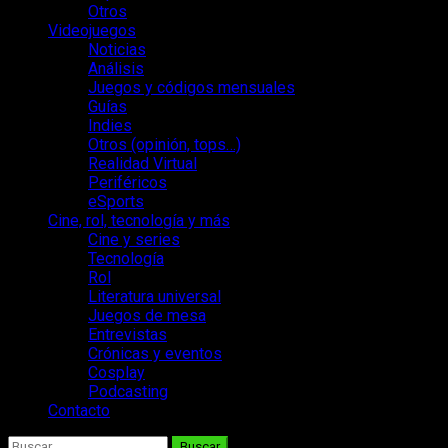
Otros
Videojuegos
Noticias
Análisis
Juegos y códigos mensuales
Guías
Indies
Otros (opinión, tops…)
Realidad Virtual
Periféricos
eSports
Cine, rol, tecnología y más
Cine y series
Tecnología
Rol
Literatura universal
Juegos de mesa
Entrevistas
Crónicas y eventos
Cosplay
Podcasting
Contacto
Buscar: