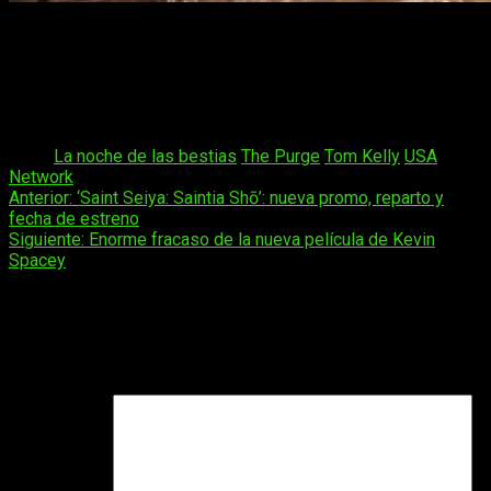
The Purge
, se emitirá el próximo
4 de septiembre
el primer
episodio en la cadena de televisión estadounidense USA
Network sin embargo en el
resto de países no hay nada
confirmado
, además,
tampoco conocemos quiénes
formarán el reparto
y quién elaborará el guion.
Tags:
La noche de las bestias
The Purge
Tom Kelly
USA
Network
Navegación
Anterior:
‘Saint Seiya: Saintia Shō’: nueva promo, reparto y
fecha de estreno
de
Siguiente:
Enorme fracaso de la nueva película de Kevin
entradas
Spacey
Deja una respuesta
Tu dirección de correo electrónico no será publicada.
Los
campos obligatorios están marcados con
*