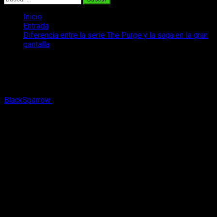
Inicio
Entrada
Diferencia entre la serie The Purge y la saga en la gran
pantalla
Diferencia entre la serie The Purge y la
saga en la gran pantalla
BlackSparrow
19 de agosto, 2018
2 minutos de lectura
Pronto sacarán en la pequeña pantalla una serie basada en la
famosa saga
The Purge
, donde los delitos no lo son y
decapitar, torturar, secuestrar… es una opción.
La pregunta que todos nos planteamos es; ¿
qué diferencia
habrá con respecto a lo que hemos visto en la gran pantalla?
Más minutos – Más profundizamos en
el personaje