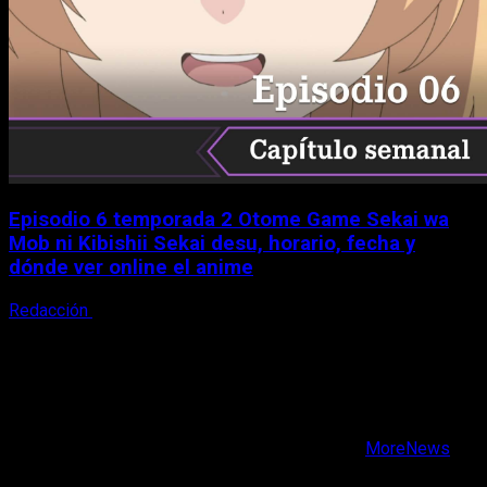
Episodio 6 temporada 2 Otome Game Sekai wa
Mob ni Kibishii Sekai desu, horario, fecha y
dónde ver online el anime
Redacción
5 de agosto, 2026
X
Facebook
Instagram
Youtube
Copyright © Todos los derechos reservados.
|
MoreNews
por AF themes.