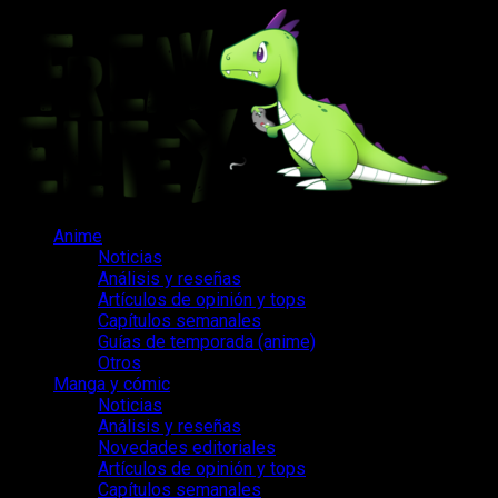
Saltar
al
contenido
Menú
Anime
principal
Noticias
Análisis y reseñas
Artículos de opinión y tops
Capítulos semanales
Guías de temporada (anime)
Otros
Manga y cómic
Noticias
Análisis y reseñas
Novedades editoriales
Artículos de opinión y tops
Capítulos semanales