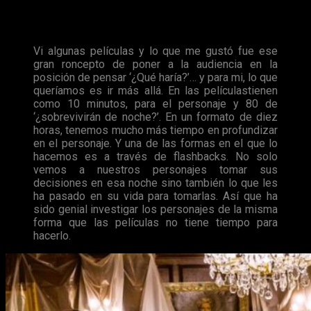
Por este mismo motivo, el director del futuro TV Show,
Tom
Kelly
, ha querido dejar claro para
Cinemablend
la diferencia
que habrá con respecto a la trilogía.
Vi algunas películas y lo que me gustó fue ese
gran roncepto de poner a la audiencia en la
posición de pensar ‘¿Qué haría?’… y para mi, lo que
queríamos es ir más allá. En las películastienen
como 10 minutos, para el personaje y 80 de
‘¿sobrevivirán de noche?’. En un formato de diez
horas, tenemos mucho más tiempo en profundizar
en el personaje. Y una de las formas en el que lo
hacemos es a través de flashbacks. No solo
vemos a nuestros personajes tomar sus
decisiones en esa noche sino también lo que les
ha pasado en su vida para tomarlas. Así que ha
sido genial investigar los personajes de la misma
forma que las películas no tiene tiempo para
hacerlo.