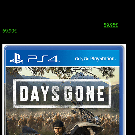
sobre el juego, también se nos detallaba información sobre
las tres ediciones en las que nos llegará el juego:
Edición Standard:
Compuesta únicamente del juego en
formato físico. Su precio oscilará entre los
59,95€
y los
69,90€
, dependiendo del establecimiento en el que lo
compres.