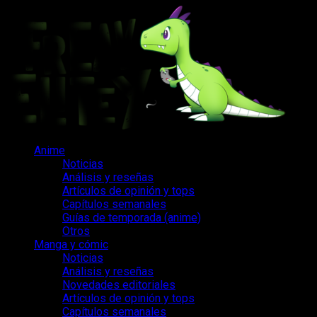
Saltar
al
contenido
Menú
Anime
principal
Noticias
Análisis y reseñas
Artículos de opinión y tops
Capítulos semanales
Guías de temporada (anime)
Otros
Manga y cómic
Noticias
Análisis y reseñas
Novedades editoriales
Artículos de opinión y tops
Capítulos semanales