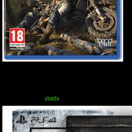
Edición Especial:
El juego completo con un estuche metálico,
un libro de ilustraciones en formato físico y digital, la banda
sonora original en CD, tres aspectos para la moto, la llave
inglesa (una herramienta de reparación rápida) y un tema
dinámico para PlayStation 4. Actualmente solo se puede
reservar a través de
xtralife
por un precio de 79,99€.