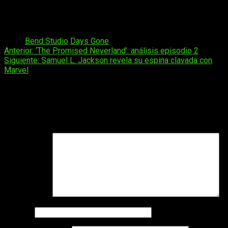
próximo 26 de abril para PlayStation 4.
https://www.youtube.com/watch?v=uYPFlMEWE_8
Tags:
Bend Studio
Days Gone
Navegación
Anterior:
‘The Promised Neverland’: análisis episodio 2
Siguiente:
Samuel L. Jackson revela su espina clavada con
de
Marvel
entradas
Deja una respuesta
Tu dirección de correo electrónico no será publicada.
Los
campos obligatorios están marcados con
*
Comentario
*
Nombre