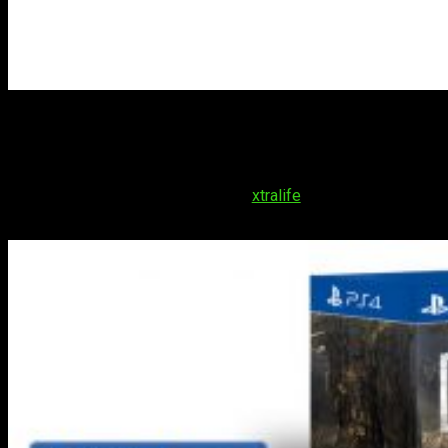
Edición Coleccionista:
El juego completo con un estuche
metálico, la estatua de la Edición de Coleccionista, seis pines
de coleccionista, un parche para la ropa, cuatro pegatinas y
todo el contenido de la edición especial. Actualmente solo se
encuentra disponible a través de
xtralife
(aunque aún no se
puede reservar) por un precio de 149,99€.