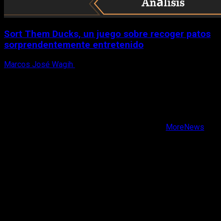
Sort Them Ducks, un juego sobre recoger patos
sorprendentemente entretenido
Marcos José Wagih
8 de agosto, 2026
X
Facebook
Instagram
Youtube
Copyright © Todos los derechos reservados.
|
MoreNews
por AF themes.