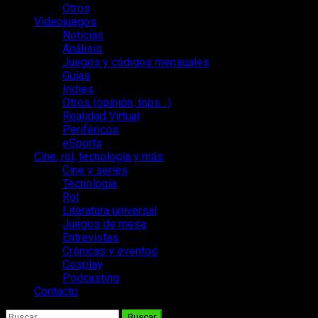
Otros
Videojuegos
Noticias
Análisis
Juegos y códigos mensuales
Guías
Indies
Otros (opinión, tops…)
Realidad Virtual
Periféricos
eSports
Cine, rol, tecnología y más
Cine y series
Tecnología
Rol
Literatura universal
Juegos de mesa
Entrevistas
Crónicas y eventos
Cosplay
Podcasting
Contacto
Buscar: