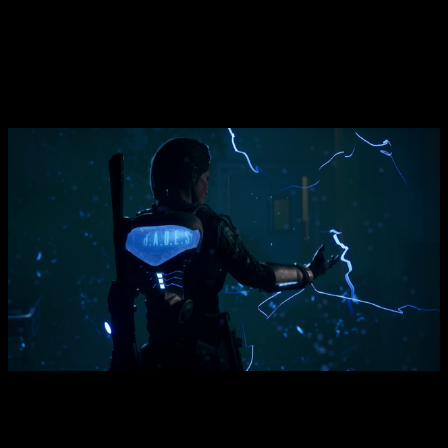
Daymare: 1994 Sandcastle
emerge como una precuela
cautivadora y fascinante de la exitosa serie, llevando a los
jugadores a un viaje trepidante a través de una trama rica en
detalles y narrativa envolvente. En esta entrega, los jugadores
serán testigos de los eventos que establecieron las bases
para el caos que se desataría más tarde en
Daymare: 1998
.
El juego se destaca no solo por su trama intrigante, sino
también por su meticuloso diseño de niveles y
su enfoque
en el survival horror
. Con una mezcla de puzles