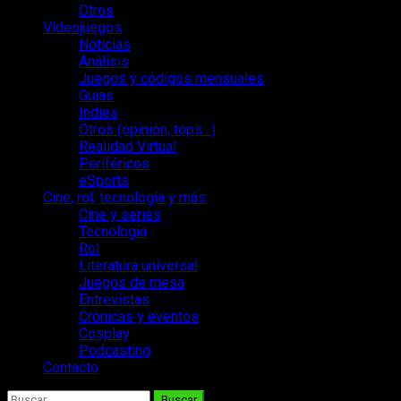
Otros
Videojuegos
Noticias
Análisis
Juegos y códigos mensuales
Guías
Indies
Otros (opinión, tops…)
Realidad Virtual
Periféricos
eSports
Cine, rol, tecnología y más
Cine y series
Tecnología
Rol
Literatura universal
Juegos de mesa
Entrevistas
Crónicas y eventos
Cosplay
Podcasting
Contacto
Buscar: