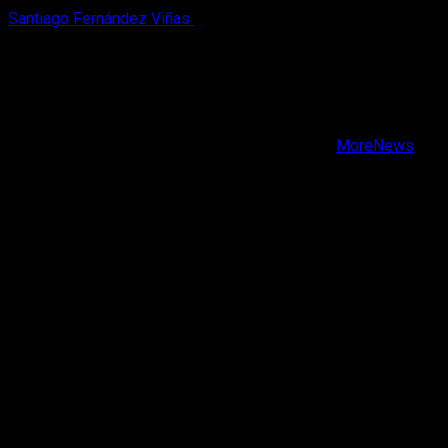
Santiago Fernández Viñas
6 de agosto, 2026
X
Facebook
Instagram
Youtube
Copyright © Todos los derechos reservados.
|
MoreNews
por AF themes.