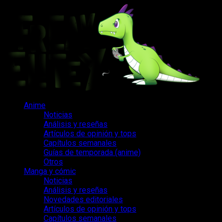
Saltar
al
contenido
Menú
Anime
principal
Noticias
Análisis y reseñas
Artículos de opinión y tops
Capítulos semanales
Guías de temporada (anime)
Otros
Manga y cómic
Noticias
Análisis y reseñas
Novedades editoriales
Artículos de opinión y tops
Capítulos semanales