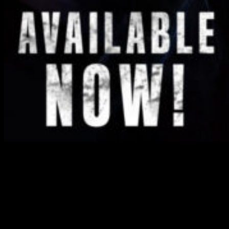
Hoy es un gran día para los aficionados a los videojuegos de
survival horror, ya que el anticipado título
Daymare: 1994
Sandcastle
ha sido oficialmente lanzado hoy,
30 de agosto
de 2023
. Desarrollado por Invader Studios, un equipo de
creativos dedicados, este juego promete una experiencia
inmersiva que llevará a los jugadores a explorar los oscuros
misterios que precedieron al primer título,
Daymare: 1998
.