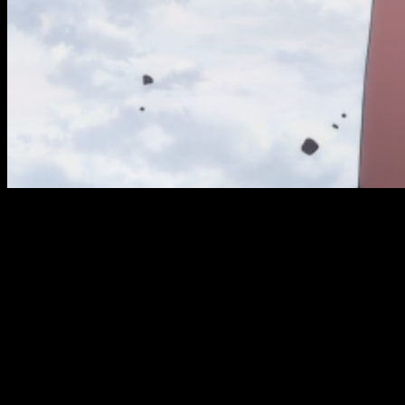
Quiero hablar más, pero debo contenerme. No quiero soltaros
una parrafada todavía mayor. Igualmente, queda traca en el
tintero. Cuando termine la serie, seguro que volveré con
una
review
. Me lo pide el cuerpo. Igualmente, concluiré en
este momento mis impresiones. A nivel general,
DARLING in
the FRANXX
me está pareciendo una serie sobresaliente.
Incluso una de las mejores en lo que llevamos de año. A nivel
de historia presenta una frescura y originalidad, aun con el
abuso de ciertos clichés, digna de elogio.
Personajes,
mechas
, contexto, etc. son de notable… ¡Como
mínimo! Su peor falla es tan triste sexualización, pero sigue
siendo muy buena. Una cosa no quita la otra… creo.