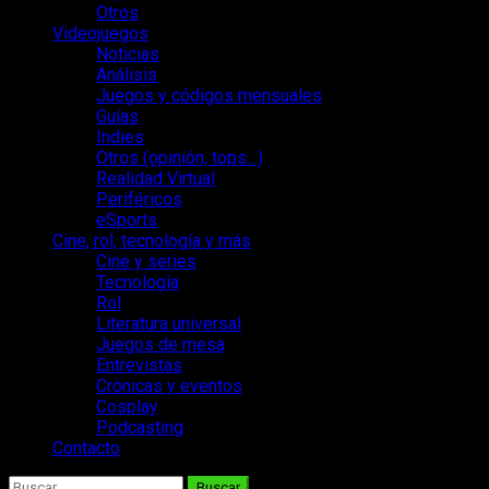
Otros
Videojuegos
Noticias
Análisis
Juegos y códigos mensuales
Guías
Indies
Otros (opinión, tops…)
Realidad Virtual
Periféricos
eSports
Cine, rol, tecnología y más
Cine y series
Tecnología
Rol
Literatura universal
Juegos de mesa
Entrevistas
Crónicas y eventos
Cosplay
Podcasting
Contacto
Buscar: