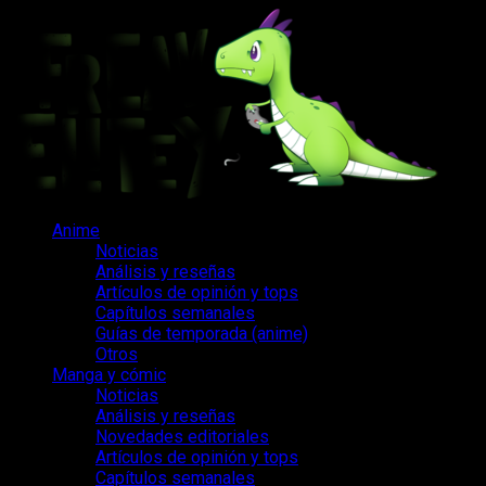
Saltar
al
contenido
Menú
Anime
principal
Noticias
Análisis y reseñas
Artículos de opinión y tops
Capítulos semanales
Guías de temporada (anime)
Otros
Manga y cómic
Noticias
Análisis y reseñas
Novedades editoriales
Artículos de opinión y tops
Capítulos semanales