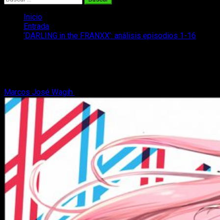
Inicio
Entrada
‘DARLING in the FRANXX’: análisis episodios 1-16
‘DARLING in the FRANXX’: análisis
episodios 1-16
Marcos José Wagih
10 de mayo, 2018
9 minutos de lectura