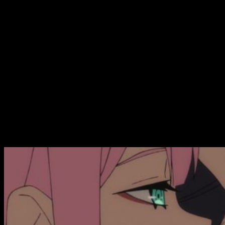
abuso de ciertos
clichés
, presentan un buen grado de
originalidad. Uno de los motivos que me han llevado a
postergar por tanto tiempo estas primeras impresiones ha
sido la medida de dicha evolución. He querido esperar a ver
hasta dónde llega la historia; va por buen camino. Un dato que
no me ha terminado de convencer, eso sí, ha sido el
cambio
tan
brusco
de Zero Two. Una vez comprendidas sus
motivaciones, sus miedos, sus anhelos, era obvio que iba a
cambiar. Es más, creo que su personalidad ha girado en la
dirección correcta, pero ha sido un tanto exagerado. Veo bien
el extremo alcanzado, pero un poco más de pausa en tal
transformación me habría resultado más adecuada.
Una relación complicada