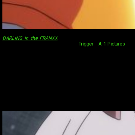
DARLING in the FRANXX
, tal y como reza el título, es una
producción original de los estudios
Trigger
y
A-1 Pictures
. La
historia, diseño, etc. ha corrido a cargo del primero, mientras
que la animación ha sido responsabilidad del segundo.
Actualmente, la serie se encuentra
en emisión
y se puede
disfrutar de la misma, en español, en Crunchyroll. Confieso
que era uno de los estrenos que más aguardé en su momento
y que, en líneas generales, me está gustando. Sin embargo,
hay carcoma tras el lustre de su fantástica historia.
¿Qué opinión merece
DARLING in the FRANXX
a
día de hoy?