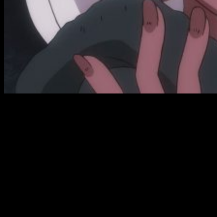
Buena, muy buena.
DARLING in the FRANXX
ha demostrado
ser un
monstruo
tanto a nivel de
historia
como de
animación
. Cimentando su historia en un mundo devastado
por unas extrañas criaturas llamadas
Klaxosaurios
, la acción
se desarrolla a un
ritmo perfecto
. La historia, original, se
plasma, perfectamente, en un guion que sabe medir muy bien
las pausas dramáticas. Cada minuto de metraje parece haber
sido trazado con excelso mimo, pues no se siente ni muy
rápido ni muy lento; hay lapsus, claro está, pero el
tempo
es
bueno en líneas generales. A su vez, la
tensión argumental
va
in crescendo
a lo largo del capítulo y en el conjunto de los
mismos. La libertad creativa de la que ha gozado Trigger,