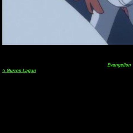
Por un lado, me ha encantado el aspecto humanoide de
los
mechas
. De hecho, esta característica se ha visto muy
claramente influenciada por series como
Evangelion
o
Gurren Lagan
. A su vez, el sistema de pilotaje entre
Pistilo
y
Estambre
(la terminología me parece muy interesante) es
muy curiosa. Ahora bien, ¿por qué esa posición a la hora de
pilotar? Creo que dicho aspecto es innecesario; no es más
que un producto de
marketing
con el cual vender un poco
más. Abandonando la esencia del
ecchi
,
DARLING in the
FRANXX
se acoge a un
erotismo
mal disimulado
en sus
ceñidos trajes y la posición de pilotaje. Porque,
efectivamente, el Estambre, es decir, el chico, parece estar
montando (perdonad la crudeza de mi expresión) a la Pistilo,
es decir, a la chica. Un poco burdo, ¿no creéis?