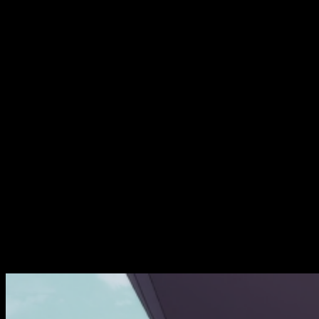
empieza a revelar. Todos lo sabíamos, pero ahora lo
podemos confirmar: algo malo pasa. Que los niños no se
conviertan en adultos tiene un motivo, ¿pero cuál? Finalmente
empezamos a ver la luz, y ellos también. Su fe en Papá se
comienza a quebrantar, y es muy posible que lo
verdaderamente interesante comience ahora. Una vez
asentada la relación del grupo, un nuevo enemigo se muestra:
la supervivencia. Los Parásitos no quieren morir, mas saben
que están destinados a no llegar a la madurez. Olvidados por
quienes decían ser sus protectores, el miedo los atenaza.
¿Qué sucederá?
Ahora que Zero Two parece haberse unido
plenamente al grupo, una rebelión (y no tiene porque ser en
su término exacto) se acerca. Estoy convencido. Futoshi está
mal, y Miku también. Luego está Nana, su anterior cuidadora,
que parece realmente preocupada por ellos. No sé de que
manera, pero se viene una muy gorda.
Conclusiones