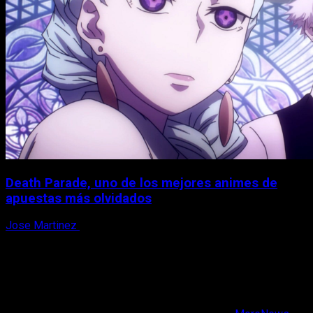
Death Parade, uno de los mejores animes de
apuestas más olvidados
Jose Martinez
7 de agosto, 2026
X
Facebook
Instagram
Youtube