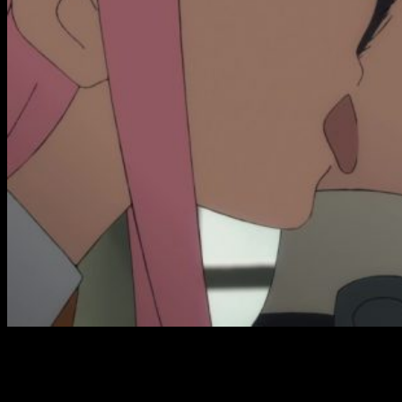
La presencia de ese peculiar
triangulo amoroso
entre Zero
Two, Hiro e Ichigo, ya casi resuelto, pareció molestar mucho a
la gente. Sinceramente, no entiendo el porqué. A mí me