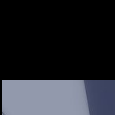
Por otro lado, toda esa comparsa sexual enmascarada en la
epicidad del combate viene acompañado por una unión
energética (hasta ahí todo bien) que degenera en un extraño
gemido. Este, en lugar de emular una sensación extraña e
invasiva, se convierte un extraño placer casi sexual. Si os soy
sincero, esto último no me parece tan mal. Es decir, la unión
de dos Parásitos para pilotar una flor (el FranXX) se traduce
en algo muy íntimo. Lo que me choca es cómo erotizan la
situación. Creo que una forma más bonita, más sútil, más…
más íntima de pilotar habría encajado mejor con la esencia del
momento. Tal vez le esté dando demasiadas vueltas, pero
creo que simboliza una actitud muy reprochable, no en los
personajes, sino en sus diseñadores.
Qué
mechas
, por favor…