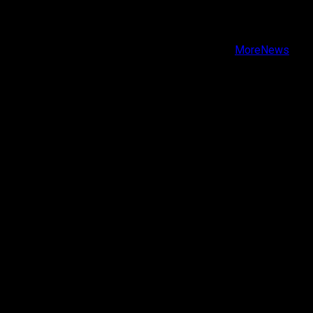
Instagram
Youtube
Copyright © Todos los derechos reservados.
|
MoreNews
por AF themes.