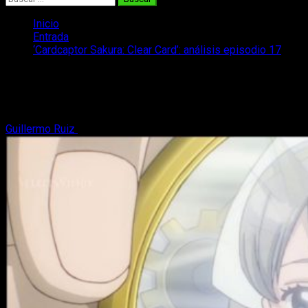
Inicio
Entrada
‘Cardcaptor Sakura: Clear Card’: análisis episodio 17
‘Cardcaptor Sakura: Clear Card’:
análisis episodio 17
Guillermo Ruiz
10 de mayo, 2018
7 minutos de lectura