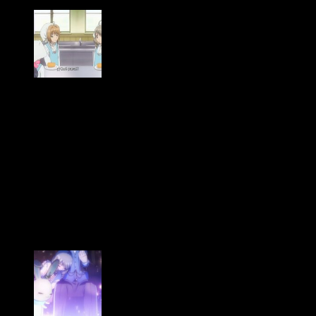
¡Eso digo yo! D:
Sin embargo, no todo es malo. Algunos momentos clave sí
hacen justicia al manga al legado de CLAMP. Por ejemplo, la
escena final con Kaito, Momo y Akiho. Realmente se le saca
partido al sonido, los colores y la composición de las
imágenes. Y es que, como ya vengo diciendo desde hace
tiempo,
Clear Card
da «una de cal y otra de arena». Aunque, al
menos en mi caso, da más arena que cal. Quiero pensar que
la falta de consistencia en la animación de ciertas escenas
se debe a que su equipo creativo se prepara para ofrecernos
un tramo final que deje con buen sabor de boca. Ya veremos.