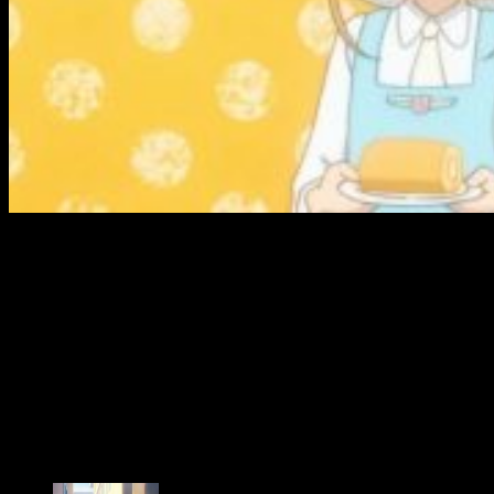
Estos postres, irónicamente, resultan ser los enemigos que
Sakura ha de combatir. De repente comienzan a saltar por el
aula y Sakura decide dormir a todos —salvo a Tomoyo— para
poder enfrentarse al enemigo. Volvemos a lo de siempre:
Sakura usa sus cartas de forma inteligente y consigue atrapar
al enemigo: una especie de pastel gigante con una pinta
terrorífica. Por cierto, el momento en el que Sakura, Tomoyo y
Kero huyen del monstruo me recordó muchísimo a una
escena de una famosísima película de Studio Ghibli… Es una
tontería, pero me hizo muchísima ilusión poder ver una
referencia así.