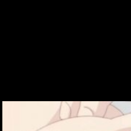
Este episodio 17 comienza con el ya repetido
sueño
de
Sakura con la figura extraña. Nuestra protagonista se encara
cada vez más y la joven, por lo visto, es capaz de reconocer
quién se esconde tras ese traje… ¿Descubriremos quién es
próximamente? Esta escena inicial viene acompañado, otra
vez, del «dragón» gigante que sobrevuela el sueño. ¿Pero
qué significa todo esto? ¿Será una premonición futura como
ocurrió con el famoso sueño de
Cardcaptor Sakura
? Todo
indica que sí, pero queda muy poco para poder descubrirlo.
Este reencuentro nos llega al siguiente:
Rika
. La joven Sakura
queda con su compañera Rika, a quien no vemos por su
cambio a otro instituto, para que este le preste algunos libros.
Cabe destacar que uno de ellos es
Alicia en el país de las
maravillas
. Es interesante porque, de nuevo, vemos la
referencia de la famosa novela de Lewis Carroll, y está claro
que no es casualidad.