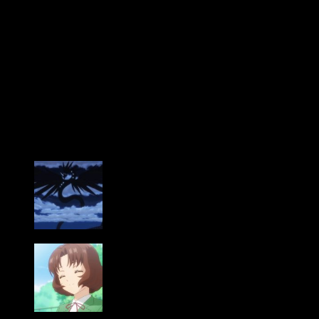
comenzó el
simulcast
, la cuenta de la distribuidora ha subido
los episodios de forma —quasi— religiosa los domingos a las
3:00 a. m. Cuando vi que no se subía durante el domingo, me
sentí un poco ansioso y preocupado a partes iguales.
Finalmente, llegó el lunes y Selecta publicó el episodio.
Además, una serie de circunstancias personales me
impidieron ponerme a redactar poco después de emitirse.
Pero bueno, ¡aquí estamos! Y muy contento, la verdad. Hay
mucho que decir de este episodio, así que ¡vamos allá!
Reencuentros