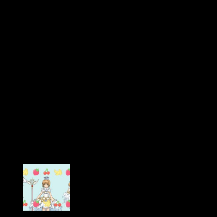
serie, verdaderamente, atienden a los detalles. Se nota que
detrás del anime hay un equipo que respeta el contenido
del universo de Sakura y que intenta ofrecer una serie
digna sucesora
. Para mí, lo están consiguiendo. Y,
sinceramente, y después de ver el avance del episodio que
viene, tengo unas ganas tremendas de ver adónde nos lleva
todo esto.
Por último, quiero hacer mención al rincón de Kero. El espacio
protagonizado por el guardián de Sakura ha supuesto un
punto interesante esta semana, ya que el peluche ha hablado
sobre los dos trajes que aparecen en los
openings
de la
serie. Tanto el traje de cristal como el rojo de corazones, en
palabras de Kero, «reflejan el mundo de Sakura». ¿Tendrá esto
algo que ver con las numerosas metáforas que la serie hace
con
Alicia en al país de las maravillas
? ¿Reina blanca y reina
roja?