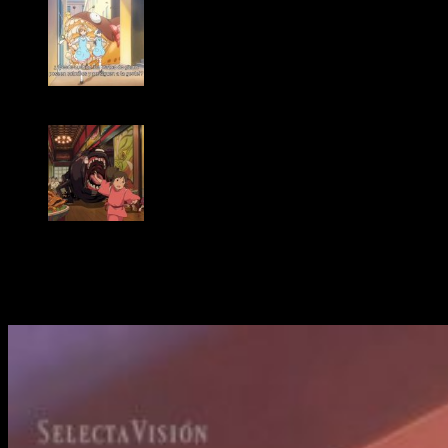
Episodio 17 de ‘Cardcaptor Sakura: Clear Card’
‘El viaje de Chihiro’, de Hayao Miyazaki
Momo y Kaito: los misterios comienzan a tomar
forma