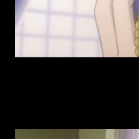
¡A ver si es verdad!
Por otro lado, se confirma que las cartas nuevas tiene
relación el destino que marca el libro y que, posiblemente,
tenga consecuencias para Akiho. ¿De qué se tratará? ¿De
dónde han salido las cartas? ¿Quién es el enemigo? ¿O es
que acaso no hay enemigo? Muchos interrogantes y, de
momento, pocas respuestas. Pero, tal y como dice el propio
Kaito: «
Estamos avanzando. El gran momento se acerca
».
¿Qué ha pasado con la animación?