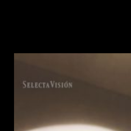
muy interesante. Momo comenta que ni siquiera la magia de
los «De» podrá parar el tiempo del libro. Esta afirmación nos
lleva a varias conclusiones, aunque, de momento, son solo
suposiciones mías. La primera es que, tal y como comentaba
en análisis anteriores,
parece que el libro de Akiho tiene
algún tipo de poder sobre el futuro
. Además, la actitud
protectora de Kaito va más allá del simple cariño que se tiene
a un ser querido. Esta postura nos hace pensar que,
efectivamente, Akiho podría correr peligro ante una amenaza.