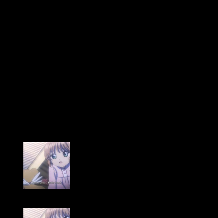
Dejando a un lado a la historia y los personajes, quisiera
centrarme ahora en el aspecto puramente visual. Antes de
nada quisiera decir que Madhouse me parece un estudio
impecable. Sus trabajos suelen destacar por la calidad
artística y la fluidez de su animación. De hecho, con
Clear
Card
su trabajo es más que notable. En líneas generales, nada
que objetar. No obstante, sería muy hipócrita no mencionar el
evidente
bajón
del que sufre este episodio 17. Es lógico que
en una serie semanal no dé lugar a pulir todos los detalles;
incluso en otros episodios también ha habido ciertos
momentos poco lucidos, pero en esta ocasión,
la
mediocridad de algunas imágenes es más que evidente
.
Realmente, no sabría decir un motivo concreto. Algunas
escenas son bastante —hablando claramente— cutres.
Vale, todo bien