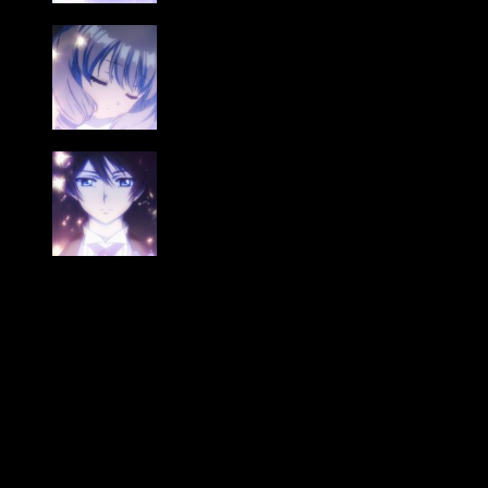
En conclusión
A pesar de sus fallas visuales, este episodio 17 ofrece
muchos momentos que, sin duda, quedarán en las retinas de
los
fans
de Sakura. No solo tenemos el sueño premonitorio,
también nos encontramos con Rika y somos testigos de un
combate más elaborado que de costumbre. La carta que
Sakura captura es
Encarnación
—por cierto, me flipa su
diseño—, la cual encierra una idea estudiada por la propia
Sakura en clase. O sea, que vemos cómo los creadores de la