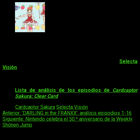
Disponible en el canal de YouTube de Selecta Visión
Os recordamos, como siempre, que
la serie puede verse
gratuitamente a través del canal en YouTube de
Selecta
Visión
. Finalmente os dejamos con un link por si queréis
echarle un vistazo a todos los análisis publicados de la serie
en la web. ¡Hasta la semana que viene!
Lista de análisis de los episodios de
Cardcaptor
Sakura: Clear Card
Tags:
Cardcaptor Sakura
Selecta Visión
Navegación
Anterior:
‘DARLING in the FRANXX’: análisis episodios 1-16
Siguiente:
Nintendo celebra el 50.º aniversario de la Weekly
de
Shōnen Jump
entradas
Deja una respuesta