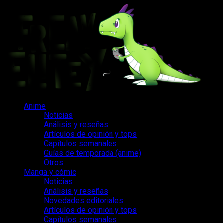
Saltar
al
contenido
Menú
Anime
principal
Noticias
Análisis y reseñas
Artículos de opinión y tops
Capítulos semanales
Guías de temporada (anime)
Otros
Manga y cómic
Noticias
Análisis y reseñas
Novedades editoriales
Artículos de opinión y tops
Capítulos semanales