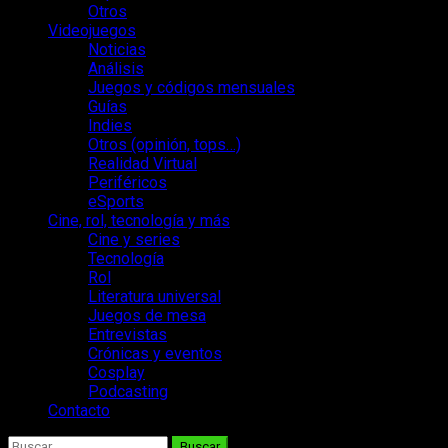
Otros
Videojuegos
Noticias
Análisis
Juegos y códigos mensuales
Guías
Indies
Otros (opinión, tops…)
Realidad Virtual
Periféricos
eSports
Cine, rol, tecnología y más
Cine y series
Tecnología
Rol
Literatura universal
Juegos de mesa
Entrevistas
Crónicas y eventos
Cosplay
Podcasting
Contacto
Buscar: