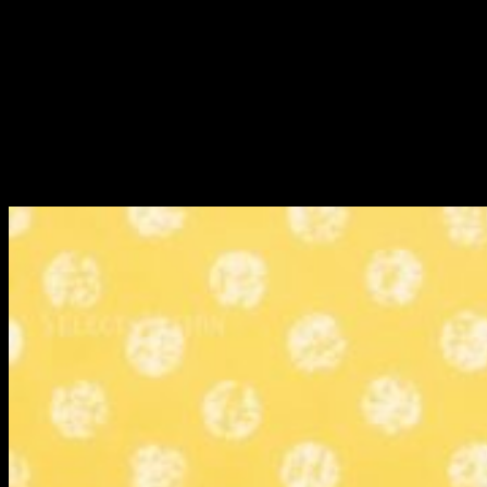
insulso, pero, de hecho, resulta
una jugada de lo más
efectiva
. En primer lugar, porque las recetas son bastante
comunes en el universo de Sakura; de modo que contar con
una parte de un episodio centrada en ese aspecto se vuelve
natural y coherente, y no pesado y repetitivo. Asimimo, a lo
largo de varios episodios hemos visto a personajes cocinar y
mostrar su cariño y sus sentimientos a través de la comida: y
este caso no es excepción. En ese aspecto destaca Akiho,
quien pretende hacer un postre personalizado para Kaito.