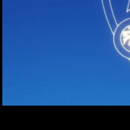
Hoy —por fin— llegamos al análisis del episodio 17. Un
capítulo que, por otro lado, se ha hecho de rogar por varios
motivos. El primero: Selecta Visión, aún no sé por qué, subió
el episodio un día después del que suele subirlo. Desde que