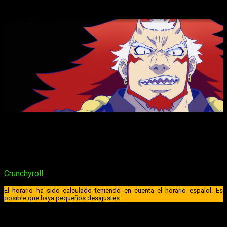
8 del anime
Dicho esto, vamos con lo importante: ¿Cuál es la fecha de
estreno del
capítulo 8 del anime de
Yomi no Tsugai
,
también llamada
Espíritus del Inframundo
? Pues será el
próximo
sábado 23 de mayo de 2026
. Respecto a dónde se
podrá ver, será en la plataforma de anime en
streaming
de
Crunchyroll
. En lo que respecta al horario de emisión:
El horario ha sido calculado teniendo en cuenta el horario espalol. Es
posible que haya pequeños desajustes.
España (Península y Baleares)
: a las
18:00
horas
España (Islas Canarias)
: a las
17:00
horas