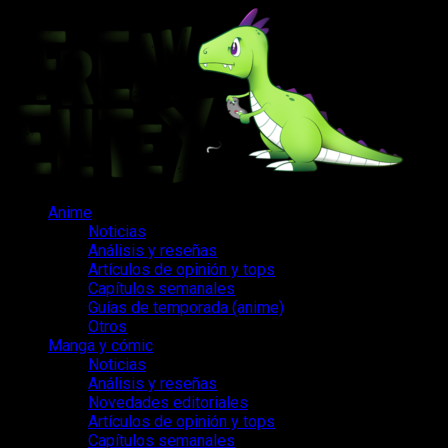
Saltar
al
contenido
Menú
Anime
principal
Noticias
Análisis y reseñas
Artículos de opinión y tops
Capítulos semanales
Guías de temporada (anime)
Otros
Manga y cómic
Noticias
Análisis y reseñas
Novedades editoriales
Artículos de opinión y tops
Capítulos semanales