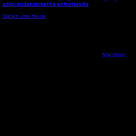
sorprendentemente entretenido
Marcos José Wagih
8 de agosto, 2026
X
Facebook
Instagram
Youtube
Copyright © Todos los derechos reservados.
|
MoreNews
por AF themes.