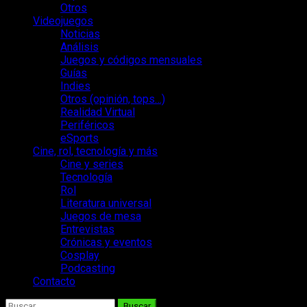
Otros
Videojuegos
Noticias
Análisis
Juegos y códigos mensuales
Guías
Indies
Otros (opinión, tops…)
Realidad Virtual
Periféricos
eSports
Cine, rol, tecnología y más
Cine y series
Tecnología
Rol
Literatura universal
Juegos de mesa
Entrevistas
Crónicas y eventos
Cosplay
Podcasting
Contacto
Buscar: