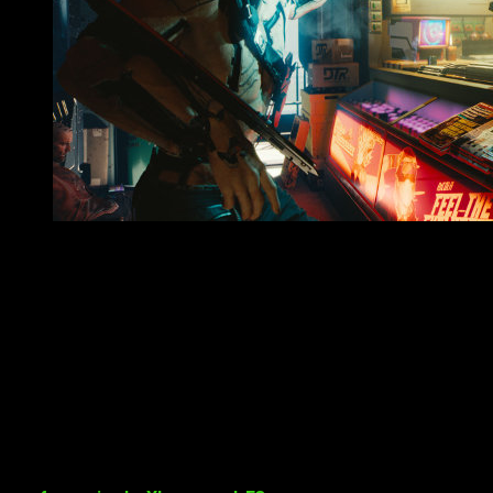
Imagen del tráiler de Cyberpunk 2077
Cuando una empresa tiene que decidir dónde localizar su
producto, se basa en la aceptación del mismo en él. Por eso,
el hecho de que
The Witcher 3
vendiera tan bien en España
puede ser uno de los motivos por el cual contemos con el
doblaje al español en
Cyberpunk 2077
.
Se ha señalado que no solo vendrá al español, sino también
a
polaco, alemán, inglés, portugués, francés, japonés,
ruso, coreano y chino simplificado.
Cyberpunk 2077
fue recientemente mostrado durante la