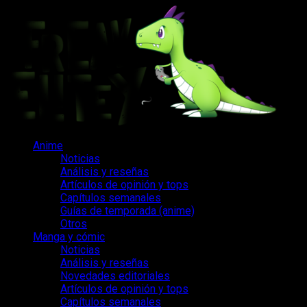
Saltar
al
contenido
Menú
Anime
principal
Noticias
Análisis y reseñas
Artículos de opinión y tops
Capítulos semanales
Guías de temporada (anime)
Otros
Manga y cómic
Noticias
Análisis y reseñas
Novedades editoriales
Artículos de opinión y tops
Capítulos semanales