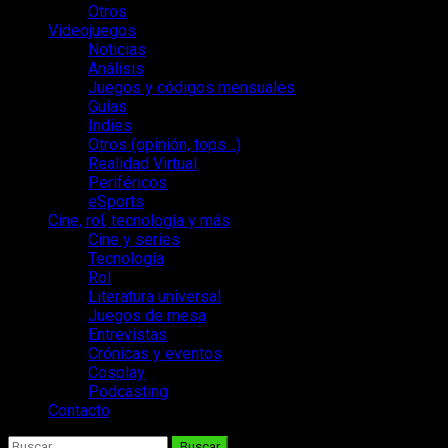
Otros
Videojuegos
Noticias
Análisis
Juegos y códigos mensuales
Guías
Indies
Otros (opinión, tops…)
Realidad Virtual
Periféricos
eSports
Cine, rol, tecnología y más
Cine y series
Tecnología
Rol
Literatura universal
Juegos de mesa
Entrevistas
Crónicas y eventos
Cosplay
Podcasting
Contacto
Buscar: