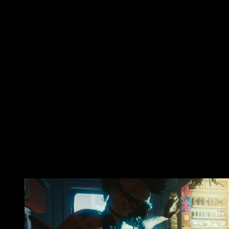
Toda una sorpresa
CD Projekt Red
ha confirmado que
Cyberpunk 2077
vendrá
completamente traducido al español, factor sorprendente
teniendo en cuenta que la saga
The Witcher
solo tenía los
textos en español salvo el primero que sí contaba con
doblaje.
Completa traducción
El juego vendrá completamente
traducido al español, tanto
texto como voz
. Todavía no sabemos qué casting de
actores y actrices de doblaje tendrá, pero podemos suponer
que ahora que
CD Projekt Red
no es la misma empresa que
era cuando hizo el primer
The Witcher
, podrá tener acceso a
un elenco mayor de actores y actrices de doblaje.