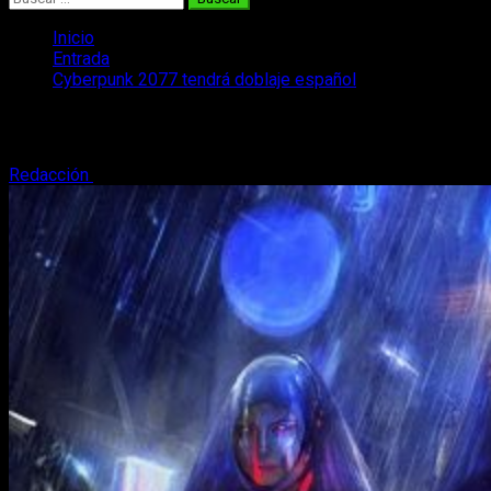
Inicio
Entrada
Cyberpunk 2077 tendrá doblaje español
Cyberpunk 2077 tendrá doblaje español
Redacción
16 de junio, 2018
2 minutos de lectura