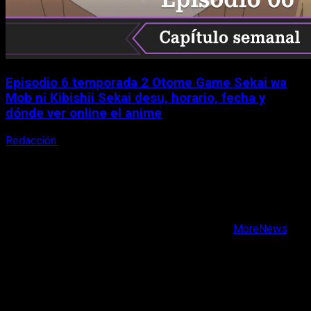
Episodio 6 temporada 2 Otome Game Sekai wa
Mob ni Kibishii Sekai desu, horario, fecha y
dónde ver online el anime
Redacción
5 de agosto, 2026
X
Facebook
Instagram
Youtube
Copyright © Todos los derechos reservados.
|
MoreNews
por AF themes.