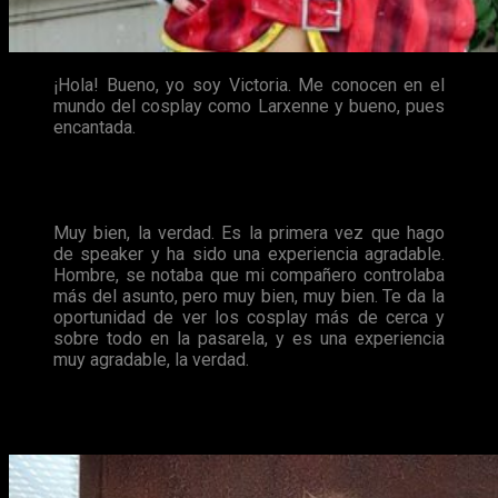
¡Hola! Bueno, yo soy Victoria. Me conocen en el
mundo del cosplay como Larxenne y bueno, pues
encantada.
E – Hoy, entre otras cosas, Larxenne ha ejercido de presentadora en los
concursos de
cosplay
individual y grupal. ¿Qué tal la experiencia?
Muy bien, la verdad. Es la primera vez que hago
de speaker y ha sido una experiencia agradable.
Hombre, se notaba que mi compañero controlaba
más del asunto, pero muy bien, muy bien. Te da la
oportunidad de ver los cosplay más de cerca y
sobre todo en la pasarela, y es una experiencia
muy agradable, la verdad.
E – De Winter Freak 2017, en líneas generales, ¿qué es lo que más te ha gustado
o te ha llamado la atención?