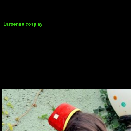
de conocer a nuevas personas, sino de reencontrarme con
viejos conocidos. Asimismo, tuve el placer de charlar y
entrevistar a diversos asistentes. Hoy, por añadidura, tengo el
placer de presentaros nuestra siguiente entrevista:
¡
Larxenne cosplay
!
En primer lugar, y antes de comenzar, me
gustaría agradecerle, nuevamente, tanto su amabilidad como
su paciencia. No solo sacó tiempo para responder a nuestras
preguntas, sino que trató de ayudarnos en todo aquello que
pudo.
Larxenne,
cosplayer
, presentadora en Winter
Freak
Entrevistador – Bueno, en primer lugar, ¿te importaría presentarte ante nuestros
lectores?