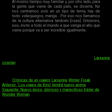
Al mismo tiempo muy familiar y, por otro lado, para
la gente que viene de cada palo, se divierta. No
nos centramos solo en un tipo de tema, hay de
todo: videojuegos, manga… Por eso nos llamamos
de la cultura alternativa también [risas]. Entonces,
eso, invito a todo el mundo a que venga el año que
viene porque va a ser increíble igualmente.
Finalmente quisiera agradecerle a una vez más a Larxenne su
amabilidad y paciencia para con nosotros. En todo momento,
de verdad, fue un verdadero encanto; estoy encantado de
haber podido hablar con ella y entrevistarla. Nuevamente, os
recuerdo que aquí tenéis su página de cosplay:
Larxenne
cosplay
.
¡Hasta la próxima!
Tags:
Crónicas de un viajero
Larxenne
Winter Freak
Navegación
Anterior:
‘Los viajes de Kino’ tendrá nuevo anime
Siguiente:
Nuevo épico, glorioso y maravilloso tráiler de
de
Wonder Woman
entradas
Deja una respuesta