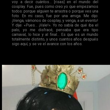
voy a decir cuántos… [risas] en el mundo del
cosplay. Fue, pues como creo yo que empezamos
todos: porque alguien te arrastra o porque ves una
foto. En mi caso, fue por una amiga. Me dijo:
¡Venga, vámonos de cosplay, y venga, a un evento!
Y dije: «Pues… ¡Vale!». Yo no sabía de qué iba el
palo; yo me disfracé, pensaba que era tipo
carnaval, lo hice y al final… Es que es un mundo
totalmente distinto, y unos cuantos años después
sigo aquí, y se ve el avance con los años.
E – ¿Y hay alguno que te guste más o al que le tengas más cariño que al resto?
¿Tienes un favorito?