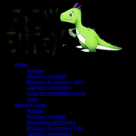
Saltar
al
contenido
Menú
Anime
principal
Noticias
Análisis y reseñas
Artículos de opinión y tops
Capítulos semanales
Guías de temporada (anime)
Otros
Manga y cómic
Noticias
Análisis y reseñas
Novedades editoriales
Artículos de opinión y tops
Capítulos semanales