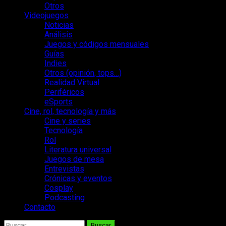
Otros
Videojuegos
Noticias
Análisis
Juegos y códigos mensuales
Guías
Indies
Otros (opinión, tops…)
Realidad Virtual
Periféricos
eSports
Cine, rol, tecnología y más
Cine y series
Tecnología
Rol
Literatura universal
Juegos de mesa
Entrevistas
Crónicas y eventos
Cosplay
Podcasting
Contacto
Buscar: