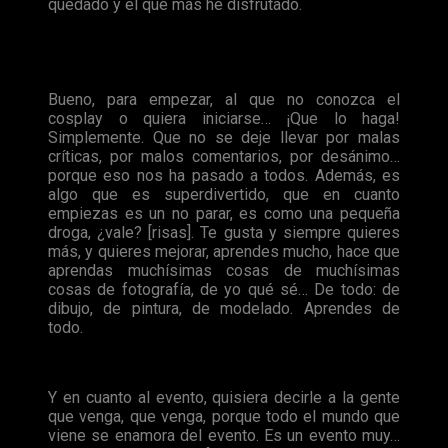
quedado y el que más he disfrutado.
E – Bueno, y para ir terminando y no robarte demasiado tiempo, ¿hay algo que te
gustaría decir a la gente que, tal vez, no conozca el
cosplay
y/o el evento?
Bueno, para empezar, al que no conozca el
cosplay o quiera iniciarse… ¡Que lo haga!
Simplemente. Que no se deje llevar por malas
críticas, por malos comentarios, por desánimo…
porque eso nos ha pasado a todos. Además, es
algo que es superdivertido, que en cuanto
empiezas es un no parar, es como una pequeña
droga, ¿vale? [risas]. Te gusta y siempre quieres
más, y quieres mejorar, aprendes mucho, hace que
aprendas muchísimas cosas de muchísimas
cosas de fotografía, de yo qué sé… De todo: de
dibujo, de pintura, de modelado. Aprendes de
todo.
Y en cuanto al evento, quisiera decirle a la gente
que venga, que venga, porque todo el mundo que
viene se enamora del evento. Es un evento muy…