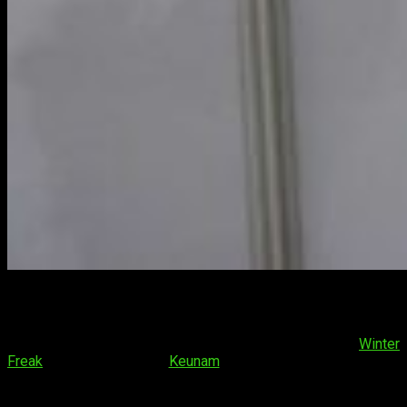
Crónicas de un viajero
¿Pensabais que habíamos terminado con la crónica de
Winter
Freak
o la entrevista a
Keunam
? No, señor. Las cosas no
podían ser, por suerte, más diferentes. Como ya os dije
anteriormente, Winter Freak me ofreció la posibilidad no solo