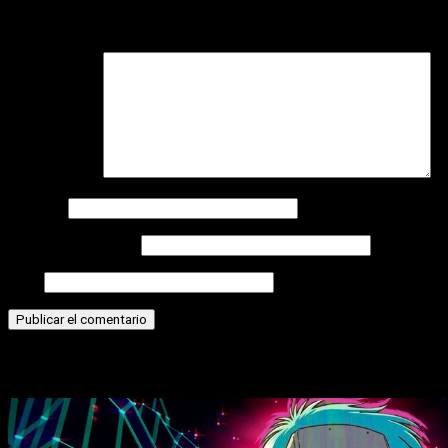
Tu dirección de correo electrónico no será publicada.
Los
campos obligatorios están marcados con
*
Comentario
*
Nombre
Correo electrónico
Web
Historias relacionadas