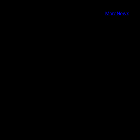
Youtube
Copyright © Todos los derechos reservados.
|
MoreNews
por AF themes.