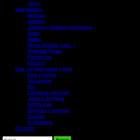
Otros
Videojuegos
Noticias
Análisis
Juegos y códigos mensuales
Guías
Indies
Otros (opinión, tops…)
Realidad Virtual
Periféricos
eSports
Cine, rol, tecnología y más
Cine y series
Tecnología
Rol
Literatura universal
Juegos de mesa
Entrevistas
Crónicas y eventos
Cosplay
Podcasting
Contacto
Buscar: