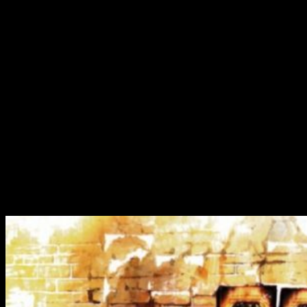
Acompañando a
Tomorrow Studios
estará
Sunrise
como
productora ejecutiva.
Sunrise
es un estudio de animación
(empresa subsidiaría de Bandai Namco Group) conocido por
animes como
Cybord 009
,
City Hunter
,
Gintama
o la propia
Cowboy Bebop
. Además, estarán también como productora
ejecutiva el conjunto de
Midnight Radio
y Marty Adelstein,
Becky Clements, Matthew Weinberg. El guion será escrito por
Christopher Yost
. Escritor especialista de Marvel, tanto para
comics, series animadas para televisión o películas como la
pendiente de estreno
Thor: Ragnarok
.
Como nota curiosa,
Keanu Reeves
estuvo interesado en un
proyecto hace años y así poder adaptar el anime. Sin
embargo, el guion escrito sería de presupuesto desorbitado y
la agenda del actor estaba ocupada. Al final, el proyecto se
quedó en el limbo.