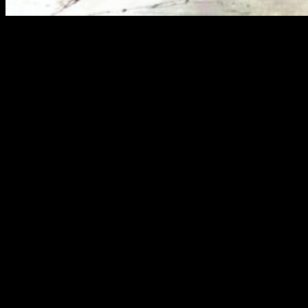
Anime de éxito
Cowboy Bebop
(
Kaubōi Bibappu)
es una serie anime de 26
capítulos, realizada por
Sunrise
y
Bandai Visual
en 1998.
Solo fueron emitidos sus primeros 12 capítulos por
Tv
Tokyo
. Esto fue debido a su controvertido contenido. Casi un
año después, la cadena de pago
Wowow
se encargó de
emitir la serie completa de principio a fin. Posteriormente el
anime tuvo adaptación a 2 mangas publicados por la revista
Asuka Fantasy DX
(editorial Kadokawa Shoten). Además,
tuvo una película anime en 2001 titulada
Cowboy Bebop:
Knockin’ on Heaven’s Door
o conocida en España como
Cowboy Bebop: La película
. Tanto fue su éxito comercial y de
critica, que es considerada una de las obras maestras
del anime.
Sinopsis
En el año 2022, la tierra a decrecido en población
a consecuencia de un accidente estelar y la
emigración poco a poco hacia las colonias de