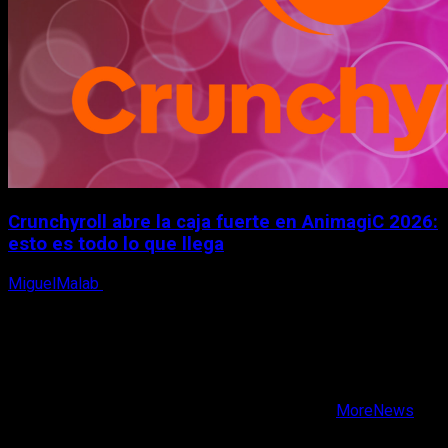
Crunchyroll abre la caja fuerte en AnimagiC 2026:
esto es todo lo que llega
MiguelMalab
5 de agosto, 2026
X
Facebook
Instagram
Youtube
Copyright © Todos los derechos reservados.
|
MoreNews
por AF themes.