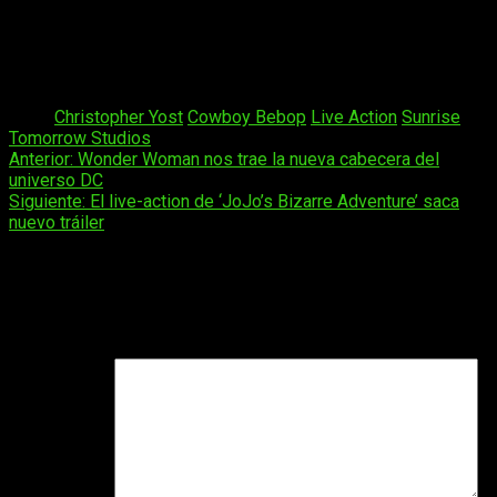
Marte, Venus o las lunas jovianas. En el año 2071,
Spike Spiegel y Jet Black, son dos
cazarecompensas que a bordo de la nave Bebop,
viaja por el Sistema Solar en busca de fortuna.
Tags:
Christopher Yost
Cowboy Bebop
Live Action
Sunrise
Tomorrow Studios
Navegación
Anterior:
Wonder Woman nos trae la nueva cabecera del
universo DC
de
Siguiente:
El live-action de ‘JoJo’s Bizarre Adventure’ saca
entradas
nuevo tráiler
Deja una respuesta
Tu dirección de correo electrónico no será publicada.
Los
campos obligatorios están marcados con
*
Comentario
*