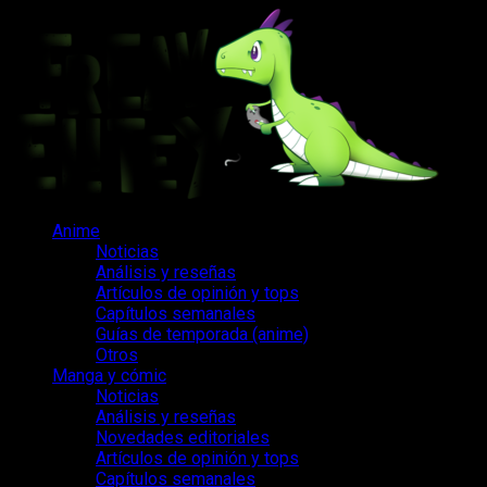
Saltar
al
contenido
Menú
Anime
principal
Noticias
Análisis y reseñas
Artículos de opinión y tops
Capítulos semanales
Guías de temporada (anime)
Otros
Manga y cómic
Noticias
Análisis y reseñas
Novedades editoriales
Artículos de opinión y tops
Capítulos semanales