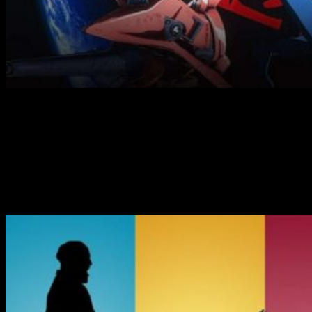
Cowboy Bebop
regresará otra vez
La mítica serie anime de finales de los 90,
Cowboy Bebop
,
tendrá adaptación en televisión. Esta vez será un
live-action
estadounidense
.
La encargada del proyecto sera la
productora
Tomorrow Studios
(ITV Studios + Marty
Adelstein).