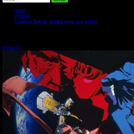
Inicio
Entrada
‘Cowboy Bebop’ tendrá serie live-action
‘Cowboy Bebop’ tendrá serie live-action
Diego77
6 de junio, 2017
2 minutos de lectura