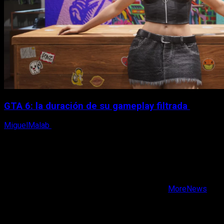
GTA 6: la duración de su gameplay filtrada
MiguelMalab
8 de agosto, 2026
X
Facebook
Instagram
Youtube
Copyright © Todos los derechos reservados.
|
MoreNews
por AF themes.