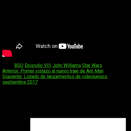
Tags:
BSO
Episodio VIII
John Williams
Star Wars
Navegación
Anterior:
Primer vistazo al nuevo traje de Ant-Man
Siguiente:
Listado de lanzamientos de videojuegos:
de
septiembre 2017
entradas
Deja una respuesta
Tu dirección de correo electrónico no será publicada.
Los
campos obligatorios están marcados con
*