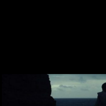
11
Ski Speeder Assault [El asalto de los ‘ski speeders’]
12
Walkers Incoming [Los ‘walkers’ se acercan]
13
The Resistance [La Resistencia]
14
The Resistance X-wing [La Resistencia Ala-X]
15
The Resistance A-wing [La Resistencia Ala-A]
16
The Battle Commences [La batalla comienza]
17
Frigates Under Fire 1 [Fragatas bajo el fuego 1]
18
The Resistance Vs. The First Order [La Resistencia
contra la Primera Orden]
19
The Millennium Falcon Flees [El Halcón Milenario huye]
11
Heroes United [Héroes unidos]
Esos serían los
títulos originales
( y la
traducción
al
español) de las
canciones
de la
BSO
de
Star Wars: Los
últimos Jedi
, donde si eres
hábil
atando cabos, puede que
intuyas
por donde irá el
argumento
de la nueva entrega de
la saga espacial.