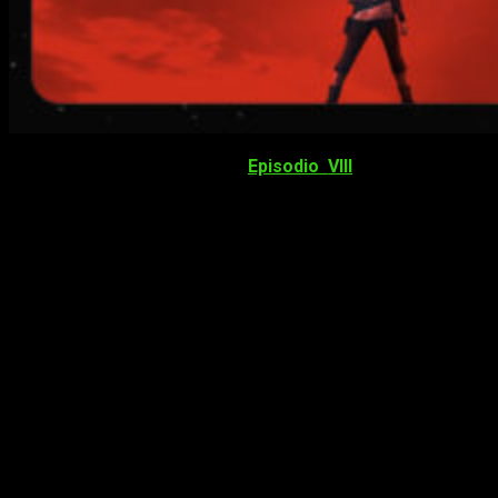
Pese que el argumento del
Episodio
VIII
, mejor conocido
como
Star Wars: Los últimos Jedi
, sigue siendo todo un
misterio, la publicación de los títulos de la
BSO
de la
cinta
pueden
arrojar
algo de
luz
sobre el asunto.
1
Rey’s Solitude [La soledad de Rey]
2
General Leia Organa
3
Rey and her Lightsaber
[Rey y su sable de luz]
4
On Crait
[En Crait]
5
Rushing to Attack [Lanzándose al ataque]
6
Finn’s Recovery [La recuperación de Finn]
7
Poe Responds [Poe responde]
8
The Fury of Kylo Ren [La furia de Kylo Ren]
9
Shards of the Past [Fragmentos del pasado]
10
Luke’s Grim Perspective [El siniestro punto de vista de
Luke]