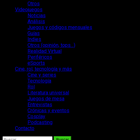
Otros
Videojuegos
Noticias
Análisis
Juegos y códigos mensuales
Guías
Indies
Otros (opinión, tops…)
Realidad Virtual
Periféricos
eSports
Cine, rol, tecnología y más
Cine y series
Tecnología
Rol
Literatura universal
Juegos de mesa
Entrevistas
Crónicas y eventos
Cosplay
Podcasting
Contacto
Buscar: