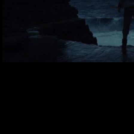
Star Wars: Los últimos Jedi
se
estrena
el próximo
15
de
diciembre
en
cines
.