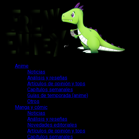
Saltar
al
contenido
Menú
Anime
principal
Noticias
Análisis y reseñas
Artículos de opinión y tops
Capítulos semanales
Guías de temporada (anime)
Otros
Manga y cómic
Noticias
Análisis y reseñas
Novedades editoriales
Artículos de opinión y tops
Capítulos semanales