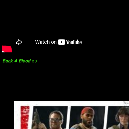
Back 4 Blood
es
un
shooter
cooperativo en primera persona
de los aclamados creadores de la reconocida franquicia
Left
4 Dead
. Por lo tanto, en este juego se nos ofrecerá una
experiencia dinámica, versátil y frenética por momentos, al
mas puro estilo
L4D.
Además, podremos contar con diversos
modos que se podrán personalizar y harán que nunca
dejemos de jugar al juego y volvamos siempre por más.