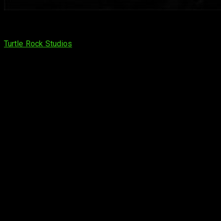
Back 4 Blood
nos ha traído a la luz nuevas ilustraciones con
retrato de los personajes. El juego de Warner Bros. Games y
Turtle Rock Studios
, nos han regalado imágenes de los ocho
personajes jugables: Holly, Walker, Doc, Karlee, Jim, Hoffman,
Evangelo y Mama. Además, de los infectados: destructores,
grotescos ogros, delatores estridentes, viejas hambrientas y
mucho más.
Descubriendo a los exterminadores
de
Back 4 Blood