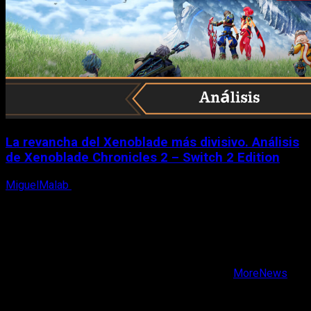
La revancha del Xenoblade más divisivo. Análisis
de Xenoblade Chronicles 2 – Switch 2 Edition
MiguelMalab
6 de agosto, 2026
X
Facebook
Instagram
Youtube
Copyright © Todos los derechos reservados.
|
MoreNews
por AF themes.