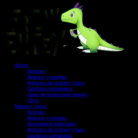
Saltar
al
contenido
Menú
Anime
principal
Noticias
Análisis y reseñas
Artículos de opinión y tops
Capítulos semanales
Guías de temporada (anime)
Otros
Manga y cómic
Noticias
Análisis y reseñas
Novedades editoriales
Artículos de opinión y tops
Capítulos semanales