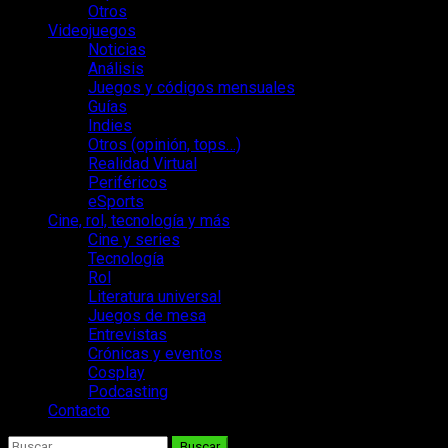
Otros
Videojuegos
Noticias
Análisis
Juegos y códigos mensuales
Guías
Indies
Otros (opinión, tops…)
Realidad Virtual
Periféricos
eSports
Cine, rol, tecnología y más
Cine y series
Tecnología
Rol
Literatura universal
Juegos de mesa
Entrevistas
Crónicas y eventos
Cosplay
Podcasting
Contacto
Buscar: