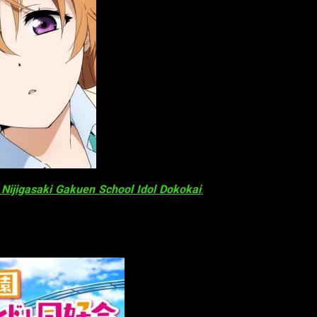
 Nijigasaki Gakuen School Idol Dokokai
.
La serie aún no tiene
por el público.