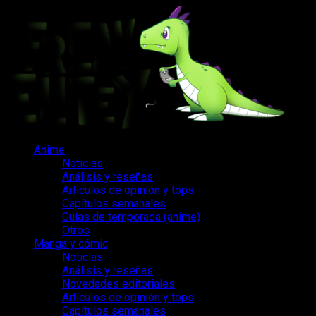
Saltar
al
contenido
Menú
Anime
principal
Noticias
Análisis y reseñas
Artículos de opinión y tops
Capítulos semanales
Guías de temporada (anime)
Otros
Manga y cómic
Noticias
Análisis y reseñas
Novedades editoriales
Artículos de opinión y tops
Capítulos semanales