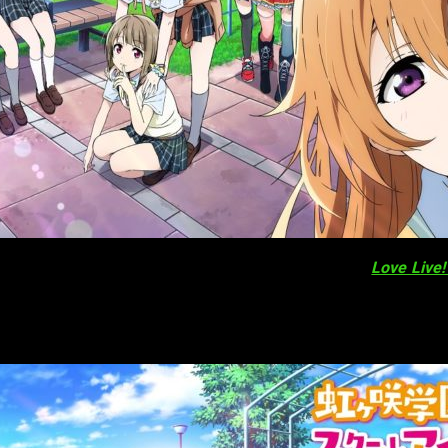
ves a los miembros del
staff
para el nuevo proyecto
Love Live!
un nuevo personaje
el cual, a través de audiciones será elegido 
n