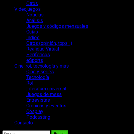
Otros
Videojuegos
Noticias
Análisis
Juegos y códigos mensuales
Guías
Indies
Otros (opinión, tops…)
Realidad Virtual
Periféricos
eSports
Cine, rol, tecnología y más
Cine y series
Tecnología
Rol
Literatura universal
Juegos de mesa
Entrevistas
Crónicas y eventos
Cosplay
Podcasting
Contacto
Buscar: