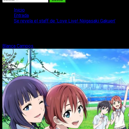
Inicio
Entrada
Se revela el staff de ‘Love Live! Nijigasaki Gakuen’
Se revela el staff de ‘Love Live! Nijigas
Blanca Campos
1 de febrero, 2020
2 minutos de lectura