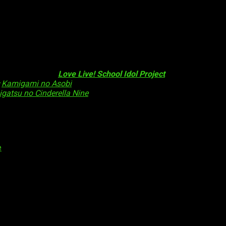
i Gakuen School Idol Dōkōkai
en 2017 como parte del juego
Per
e
, se acredita la idea original.
como con el anime
Love Live! School Idol Project
.
,
Kamigami no Asobi
) está a cargo de la dirección del anime.
gatsu no Cinderella Nine
) es responsable del guion de la serie.
s diseños de personajes.
arado de este proyecto así como las audiciones para el primer 
e
os obligatorios están marcados con
*