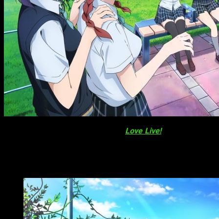
El sitio oficial para la franquicia de
Love Live!
reveló este jue
fecha de estreno y recientemente se anunció la
inclusión de 
Confirmado el staff de
Nijigasaki Gakue