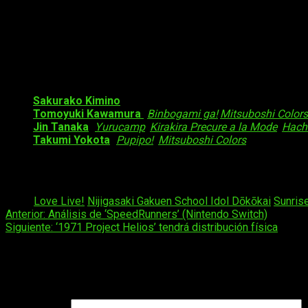
El
staff
de la franquicia presentó a los miembros del
Nijigasak
Staff
Hajime Hayate
, pseudónimo colectivo para el
staff
de
Sunris
Sakurako Kimino
también acredita la idea original, tal 
Tomoyuki Kawamura
(
Binbogami ga!
,
Mitsuboshi Colors
Jin Tanaka
(
Yurucamp
,
Kirakira Precure a la Mode
,
Hachi
Takumi Yokota
(
Pupipo!
,
Mitsuboshi Colors
) realiza lo
El mismo equipo anunció la producción de un nuevo anime sep
respecto.
Tags:
Love Live!
Nijigasaki Gakuen School Idol Dōkōkai
Sunris
Navegación
Anterior:
Análisis de ‘SpeedRunners’ (Nintendo Switch)
Siguiente:
‘1971 Project Helios’ tendrá distribución física
de
entradas
Deja una respuesta
Tu dirección de correo electrónico no será publicada.
Los camp