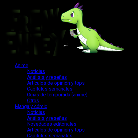
Saltar
al
contenido
Menú
Anime
principal
Noticias
Análisis y reseñas
Artículos de opinión y tops
Capítulos semanales
Guías de temporada (anime)
Otros
Manga y cómic
Noticias
Análisis y reseñas
Novedades editoriales
Artículos de opinión y tops
Capítulos semanales