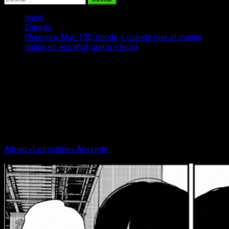
Inicio
Entrada
Chainsaw Man 102: dónde y cuándo leer el manga
online en español, gratis y legal
Chainsaw Man 102: dónde y cuándo
leer el manga online en español, gratis
y legal
¿Aún no sabes donde puedes leer Chainsaw Man? No te
preocupes: te contamos donde leer Chainsaw Man 102 de
forma legal, gratis y en español.
Adrian «Lessname» Acevedo
3 de agosto, 2022
2 minutos de
lectura