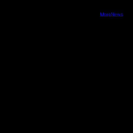
Youtube
Copyright © Todos los derechos reservados.
|
MoreNews
por AF themes.