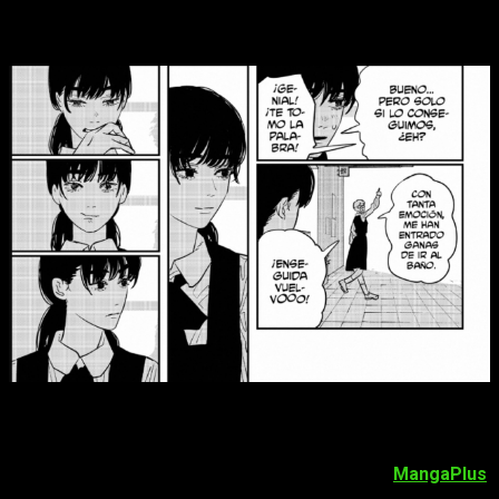
102
Chainsaw Man 101: Dónde leer el manga online en español
gratis y legal
Para los que sois de
España, el capítulo 102 estará
disponible el día 16 de agosto a las 17:00 en
MangaPlus
.
Si eres del archipiélago canario, ya sabes que una hora