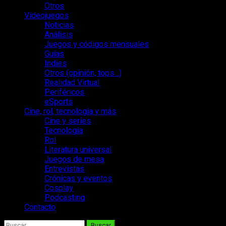
Otros
Videojuegos
Noticias
Análisis
Juegos y códigos mensuales
Guías
Indies
Otros (opinión, tops…)
Realidad Virtual
Periféricos
eSports
Cine, rol, tecnología y más
Cine y series
Tecnología
Rol
Literatura universal
Juegos de mesa
Entrevistas
Crónicas y eventos
Cosplay
Podcasting
Contacto
Buscar: