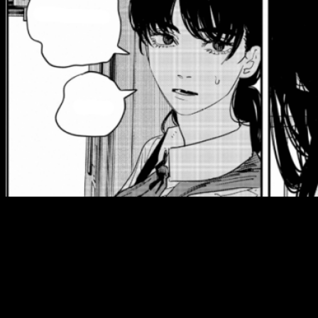
Tras tres semanas seguidas recibiendo un capítulo de
Chainsaw Man
, el popular manga de
Tatsuki Fujimoto
, se
tomará un pequeño descanso. Así que si aún no estáis al día
con esta segunda parte de
Chainsaw Man
, no os preocupéis,
que ahora os cuento
dónde y cuándo podéis leer el
episodio 102 de
Chainsaw Man
.
Día y hora del manga
Chainsaw Man