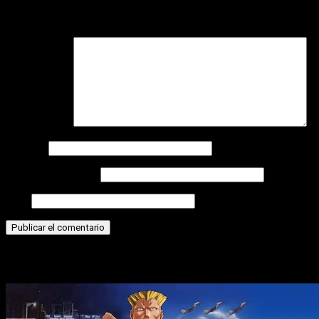
Tu dirección de correo electrónico no será publicada.
Los
campos obligatorios están marcados con
*
Comentario
*
Nombre
Correo electrónico
Web
Historias relacionadas