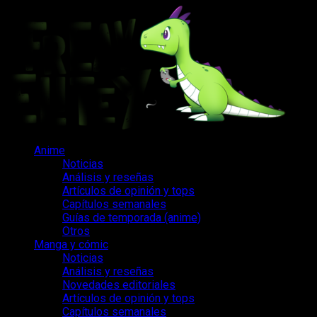
Saltar
al
contenido
Menú
Anime
principal
Noticias
Análisis y reseñas
Artículos de opinión y tops
Capítulos semanales
Guías de temporada (anime)
Otros
Manga y cómic
Noticias
Análisis y reseñas
Novedades editoriales
Artículos de opinión y tops
Capítulos semanales