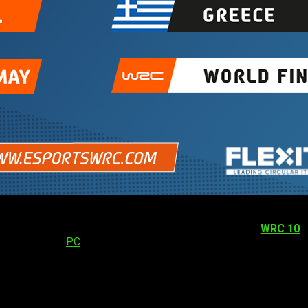
xta temporada consecutiva, se desarrollará sobre
WRC 10
,
sponible para
PC
, Xbox Series X|S, Xbox Uno, PlayStation 5 y
globa fechas desde el 04 de febrero al 15 de agosto de 2022.
 y Grecia.
El formato seguirá siendo el mismo que en 2021, ya
 lugar aún no se han determinado.
Los 10 mejores resultados