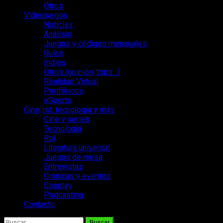
Otros
Videojuegos
Noticias
Análisis
Juegos y códigos mensuales
Guías
Indies
Otros (opinión, tops…)
Realidad Virtual
Periféricos
eSports
Cine, rol, tecnología y más
Cine y series
Tecnología
Rol
Literatura universal
Juegos de mesa
Entrevistas
Crónicas y eventos
Cosplay
Podcasting
Contacto
Buscar: