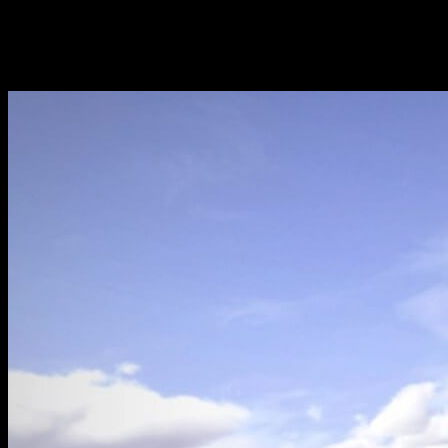
de cada jugador se tendrán en cuenta para la clasificación 
La voz de los protagonistas