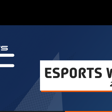
ampeonato eSport WRC, este año con el videojuego WRC 10.