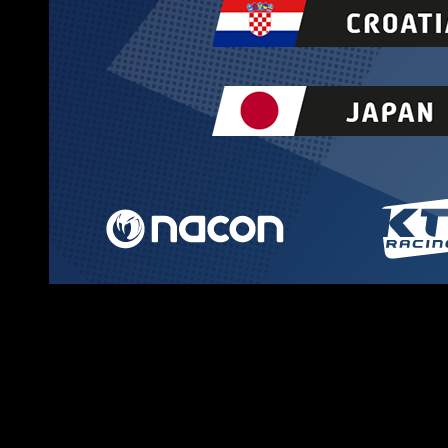
Calendario de la temporada 2022
¡Hola gente! Ya está aquí el comienzo de la temporada 2022
el videojuego oficial del Campeonato Mundial de Rally de
PlayStation 4.
El calendario lleno de acción cuenta con 13 paradas
. Come
En el camino, los jugadores competirán en
cinco nuevas para
que los ocho mejores pilotos de la temporada regular ganarán 