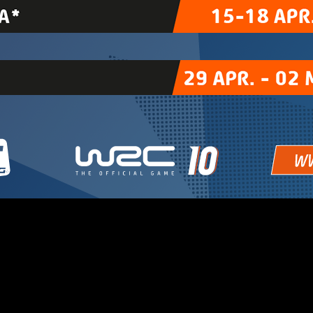
 del campeonato eSports WRC.
La competición, que será la se
 la FIA
. Reconocido como el mejor juego de rally del año, di
nzando en Montecarlo y terminando en Grecia, la temporada en
das del calendario 2022: España, Bélgica, Croacia, Estonia
automáticamente un lugar en la Final Mundial. Aunque la fecha y