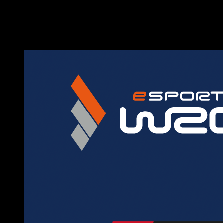
Ya ha sido anunciado el comienzo de la temporada 2022 del c
Todas las novedades