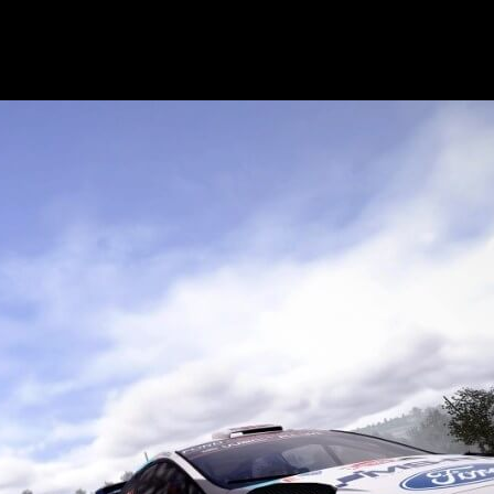
a la Final
.