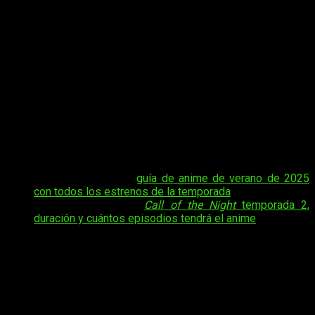
La vibra nocturna y misteriosa de
Call of the Night
regresa
con un nuevo episodio que promete seguir atrapando a los
fans con su mezcla única de romance, comedia y un toque
sobrenatural. Si no quieres perderte ni un solo detalle de esta
segunda temporada, seguro que te interesa saber
cuándo,
dónde y cómo ver el anime online, en español
Call of the
Night
temporada 2 episodio 8
. La serie continúa
desarrollando la peculiar relación entre sus protagonistas,
con escenas que alternan momentos entrañables, diálogos
ingeniosos y atmósferas tan estéticamente cuidadas como
hipnóticas.
Tal vez te interese:
guía de anime de verano de 2025
con todos los estrenos de la temporada
Tal vez te interese:
Call of the Night
temporada 2,
duración y cuántos episodios tendrá el anime
Ver el anime desde plataformas oficiales no solo garantiza la
mejor calidad de imagen y subtítulos, sino que también apoya
a quienes hacen posible que podamos disfrutar de esta
historia. Más abajo te contaré todo lo que necesitas saber
para que estés listo para su estreno y puedas sumergirte, una
vez más, en esas noches llenas de encanto que caracterizan