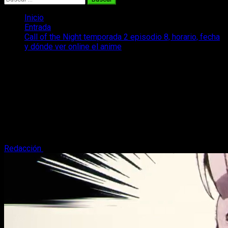
Inicio
Entrada
Call of the Night temporada 2 episodio 8, horario, fecha
y dónde ver online el anime
Call of the Night temporada 2 episodio
8, horario, fecha y dónde ver online el
anime
Si quieres saber cuál es la fecha y horario de estreno de Call
of the Night temporada 2 episodio 8, te contamos todo lo que
necesitas saber.
Redacción
15 de agosto, 2025
4 minutos de lectura