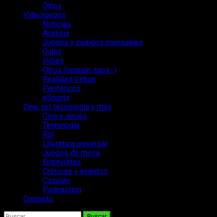
Otros
Videojuegos
Noticias
Análisis
Juegos y códigos mensuales
Guías
Indies
Otros (opinión, tops…)
Realidad Virtual
Periféricos
eSports
Cine, rol, tecnología y más
Cine y series
Tecnología
Rol
Literatura universal
Juegos de mesa
Entrevistas
Crónicas y eventos
Cosplay
Podcasting
Contacto
Buscar: