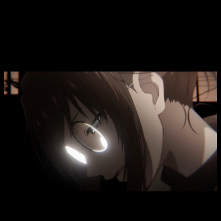
a la serie.
Call of the Night
temporada 2, fecha,
hora de estreno y dónde ver el episodio
8 del anime
Call of the Night
T2, fecha, hora de estreno y dónde ver el
episodio 8 del anime