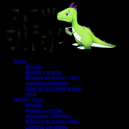
Saltar
al
contenido
Menú
Anime
principal
Noticias
Análisis y reseñas
Artículos de opinión y tops
Capítulos semanales
Guías de temporada (anime)
Otros
Manga y cómic
Noticias
Análisis y reseñas
Novedades editoriales
Artículos de opinión y tops
Capítulos semanales