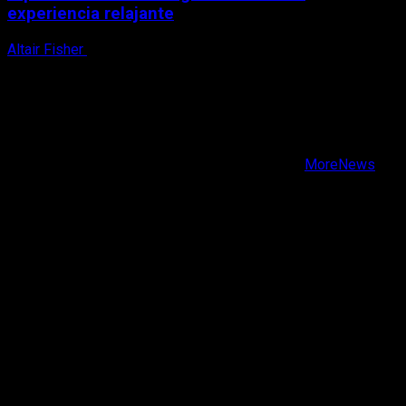
experiencia relajante
Altair Fisher
8 de agosto, 2026
X
Facebook
Instagram
Youtube
Copyright © Todos los derechos reservados.
|
MoreNews
por AF themes.