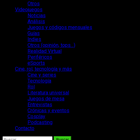
Otros
Videojuegos
Noticias
Análisis
Juegos y códigos mensuales
Guías
Indies
Otros (opinión, tops…)
Realidad Virtual
Periféricos
eSports
Cine, rol, tecnología y más
Cine y series
Tecnología
Rol
Literatura universal
Juegos de mesa
Entrevistas
Crónicas y eventos
Cosplay
Podcasting
Contacto
Buscar: