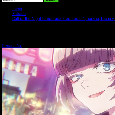
Inicio
Entrada
Call of the Night temporada 2 episodio 1, horario, fecha y
Call of the Night temporada 2 episodio 1
Si quieres saber cuál es la fecha y horario de estreno de Call 
Redacción
27 de junio, 2025
3 minutos de lectura