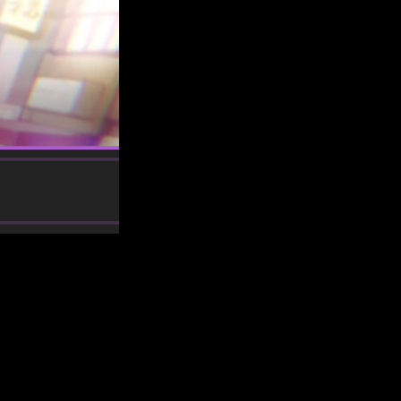
esitas saber.
e quienes siguen esta historia de vampiros, noches silenciosas
me online, en español y de manera legal
Call of the Night