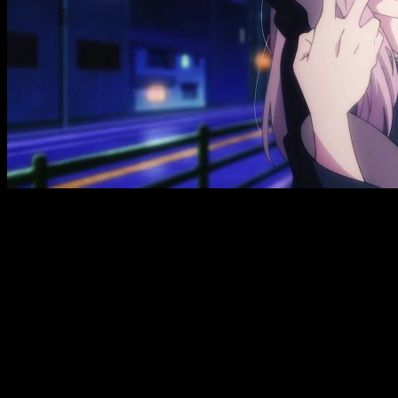
Call of the Night
temporada 2, fecha, h
Si quieres ver el
capítulo n.º 1 de
Call of the Night
, la fecha 
emitió en HIDIVE, pero esta ya no está disponible en numeros
el siguiente:
España (Península y Baleares)
: a las
16:00
horas
España (Islas Canarias)
: a las
15:00
horas
Argentina
: a las
11:00
horas
Uruguay
: a las
11:00
horas
Brasil
: a las
11:00
horas
Chile
: a las
10:00
horas
República Dominicana
: a las
10:00
horas