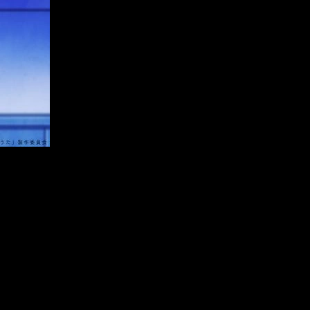
ento desconocemos dónde se podrá ver. La primera
season
se
ta al horario, todavía no se ha confirmado. Esperamos que sea