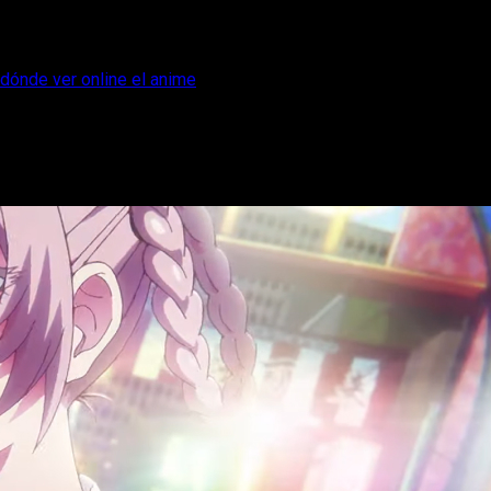
 dónde ver online el anime
, horario, fecha y dónde ver online el ani
of the Night temporada 2 episodio 1, te contamos todo lo que nec