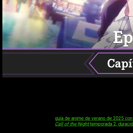
Si quieres saber cuál es la fecha y horario de estreno de Call 
La segunda temporada de
Call of the Night
se prepara para dar
y encuentros inesperados bajo las luces de la ciudad. En es
temporada 2 episodio 1
, con todos los detalles necesarios p
Tal vez te interese:
guía de anime de verano de 2025 con
Tal vez te interese:
Call of the Night
temporada 2, duració