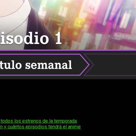
of the Night temporada 2 episodio 1, te contamos todo lo que nec
 inicio con su primer episodio, generando gran expectación entr
te artículo podrás conocer
cuándo, dónde y cómo ver el ani
ara disfrutar del estreno sin complicaciones.
 todos los estrenos de la temporada
n y cuántos episodios tendrá el anime