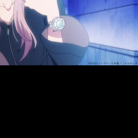
ora de estreno y dónde ver el episodio 1 del anime
oficial de su estreno es
viernes 4 de julio de 2025
. Por el mom
os territorios hispanos. Quedamos a la espera. En lo que respec