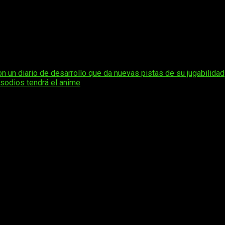
 2022, y se mantiene dentro de las novedades destacadas en fe
erés activo por parte del mercado local.
o disponible en España a través de HIDIVE y actualmente puede 
ategia de licencias para el público occidental.
 un diario de desarrollo que da nuevas pistas de su jugabilidad
isodios tendrá el anime
os obligatorios están marcados con
*