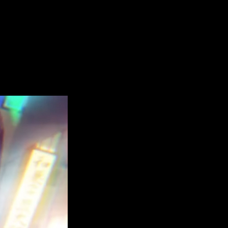
me
esitas saber.