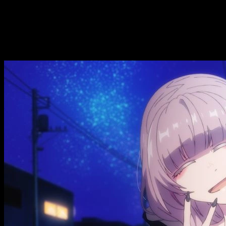
Además, te informaremos sobre las plataformas que tienen
disponibilidad con subtítulos o doblaje.
Incluiremos detal
regresan para mantener la atmósfera única que caracteriz
Call of the Night
temporada 2, fecha, hor