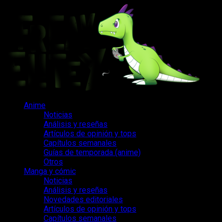
Saltar
al
contenido
Menú
Anime
principal
Noticias
Análisis y reseñas
Artículos de opinión y tops
Capítulos semanales
Guías de temporada (anime)
Otros
Manga y cómic
Noticias
Análisis y reseñas
Novedades editoriales
Artículos de opinión y tops
Capítulos semanales