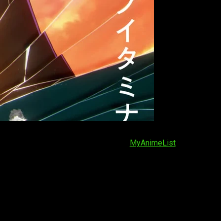
os
, según la información publicada en
MyAnimeList
. Con ello, la
 obra sin añadir relleno innecesario.
tas. Con 12 episodios, los encuentros nocturnos entre Nazuna y
o que define a
Call of the Night
.
sde 2019 y ha logrado consolidar su popularidad con más de
4