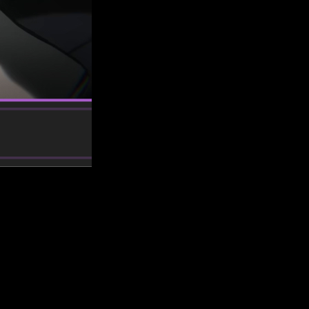
s tendrá?
, y una de las dudas más recurrentes es
cuántos episodios y
octurna y el ritmo pausado que caracterizaron a su primera
nto.
a cantidad de episodios de esta segunda entrega está más
anear con calma cuándo y cómo verla.