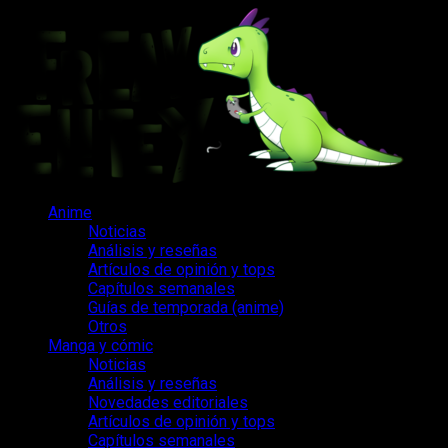
Saltar
al
contenido
Menú
Anime
principal
Noticias
Análisis y reseñas
Artículos de opinión y tops
Capítulos semanales
Guías de temporada (anime)
Otros
Manga y cómic
Noticias
Análisis y reseñas
Novedades editoriales
Artículos de opinión y tops
Capítulos semanales