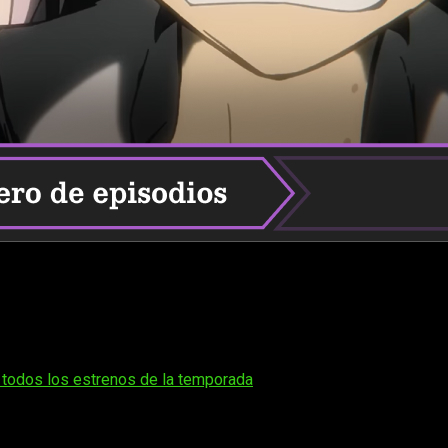
 of the Night (Yofukashi no Uta) temporada 2. ¿Cuántos capítulo
 generando mucha expectación entre los seguidores del anime
ada 2
. La producción de LIDENFILMS mantiene la atmósfera n
 los fans que desean planificar sus maratones en cualquier mome
 todos los estrenos de la temporada
porción considerable del manga original,
la curiosidad por l
tualizaciones de la serie para conocer su extensión exacta y pl