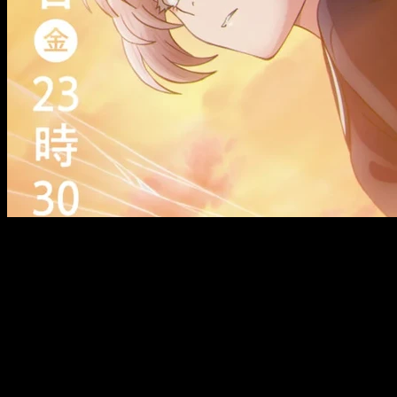
¿Cuántos e
Ahora ya se ha confirmado oficialmente que
la segunda tem
serie mantiene una estructura de una cour, permitiendo un desar
Este formato resulta ideal para un anime que prioriza las atm
Kou se desarrollan con la calma característica de la serie, per
Sobre
Yofukashi no Uta
El manga de
Yofukashi no Uta
, conocido internacionalmente 