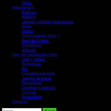
Otros
Videojuegos
Noticias
Análisis
Juegos y códigos mensuales
Guías
Indies
Otros (opinión, tops…)
Realidad Virtual
Periféricos
eSports
Cine, rol, tecnología y más
Cine y series
Tecnología
Rol
Literatura universal
Juegos de mesa
Entrevistas
Crónicas y eventos
Cosplay
Podcasting
Contacto
Buscar: