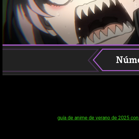
Repasamos el número de episodios y la duración del anime Call
La llegada de la segunda temporada de
Call of the Night
sigue
cuál será la duración del anime
Call of the Night
tempor
temporada, por lo que su duración resulta un factor clave para
Tal vez te interese:
guía de anime de verano de 2025 con
Con la primera temporada adaptando de forma equilibrada una 
que justificada
. Por ello, muchos fans siguen atentos a las ac