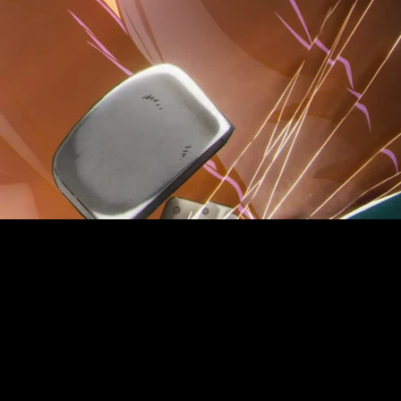
pisodios tiene el anime de
Call of the Night
temporada 2?
porada de
Call of the Night
cuenta con un total de 12 episodi
rollo narrativo pausado que se adapta a la esencia nocturna de la
ósferas y las conversaciones bajo luces de neón en calles desier
mitiendo disfrutar del romance sobrenatural y del aire melancólic
como
Call of the Night
, se publica en la
Weekly Shonen Sunday
de