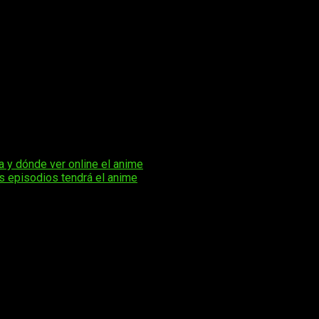
ifras de Shogakukan. Una de las curiosidades más interesantes 
más maduro y atmosférico, mezclando el romance con la cotidian
logiado por su
diseño de color y el uso de iluminación en e
la serie ha llamado la atención por su banda sonora, a cargo de Y
 las caminatas nocturnas de sus protagonistas.
nes con cafés temáticos y campañas de promoción nocturnas en J
y la pantalla. La segunda temporada de
Call of the Night
sigue e
 y narrativa pausada que disfrutan quienes valoran animes que in
ha y dónde ver online el anime
s episodios tendrá el anime
os obligatorios están marcados con
*