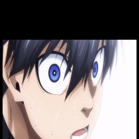
maravillando en su capítulo
número 14
. Y como cada semana
te contamos donde y cuando podremos verlo.
Blue Lock
episodio 14 del anime: dónde
y cuándo ver online, en español y legal