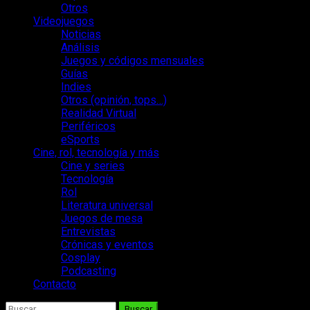
Otros
Videojuegos
Noticias
Análisis
Juegos y códigos mensuales
Guías
Indies
Otros (opinión, tops…)
Realidad Virtual
Periféricos
eSports
Cine, rol, tecnología y más
Cine y series
Tecnología
Rol
Literatura universal
Juegos de mesa
Entrevistas
Crónicas y eventos
Cosplay
Podcasting
Contacto
Buscar: