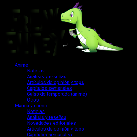
Saltar
al
contenido
Menú
Anime
principal
Noticias
Análisis y reseñas
Artículos de opinión y tops
Capítulos semanales
Guías de temporada (anime)
Otros
Manga y cómic
Noticias
Análisis y reseñas
Novedades editoriales
Artículos de opinión y tops
Capítulos semanales