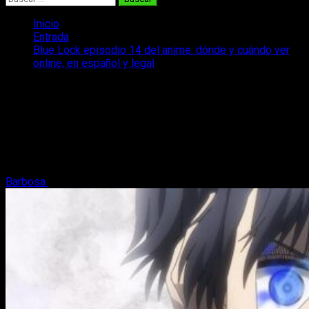
Inicio
Entrada
Blue Lock episodio 14 del anime: dónde y cuándo ver
online, en español y legal
Blue Lock episodio 14 del anime: dónde
y cuándo ver online, en español y legal
¿Cuándo y dónde podemos ver el anime de Blue Lock y su
episodio 14 en español, online y de manera legal? ¡Os lo
contamos!
Barbosa
8 de enero, 2023
2 minutos de lectura