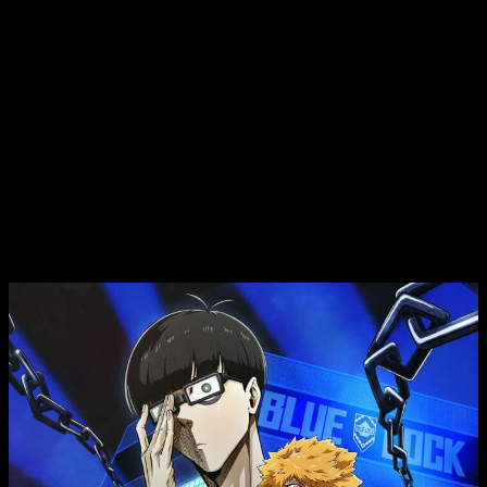
Guatemala: a las 12:00 horas
Honduras: a las 12:00 horas
México (Ciudad de México): a las 13:00 horas
Nicaragua: a las 12:00 horas
Panamá: a las 13:00 horas
Paraguay: a las 14:00 horas
Perú: a las 13:00 horas
Puerto Rico: a las 14:00 horas
República Dominicana: a las 14:00 horas
Uruguay: a las 15:00 horas
Venezuela: a las 14:00 horas
Sinopsis