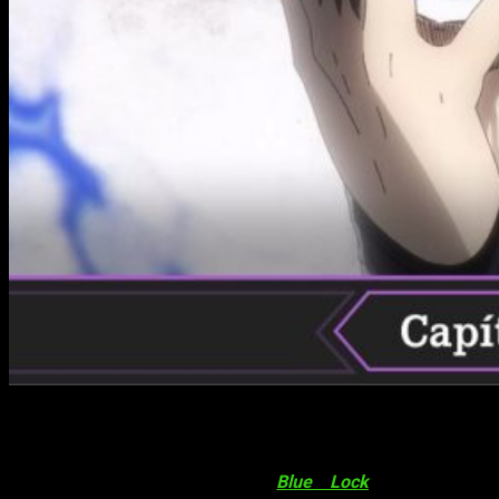
¡Se llevan a Bachira! El partido contra el top 3 de la segunda
selección de Blue Lock sale mal al equipo de Isagi. Pierden
el partido y se quedan solos Nagi e Isagi. Perder significaría
que uno quedara eliminado.
B
lue Loc
k
nos seguirá