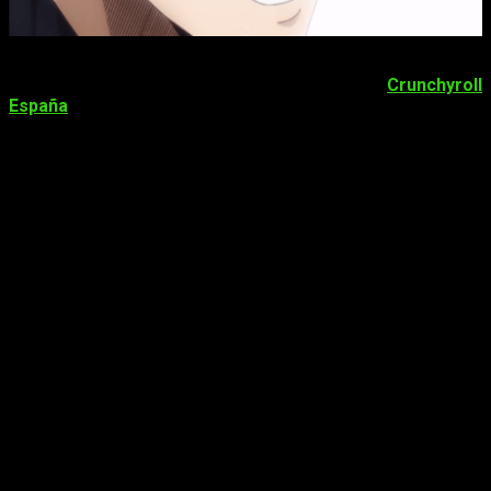
¿Dónde se puede ver Blue Lock en español y de forma
totalmente legal? Pues donde va a ser, en
Crunchyroll
España
desde su página web o la aplicación disponible en
todas las plataformas.
El décimo episodio
estará disponible
el próximo
sábado 14 de ener
o a las
20:00 horas de
España
.
¿Y fuera de España?
Si no sois de España, os mostramos los horarios en otras
franjas horarias:
España (Islas Canarias): a las 19:00 horas
Argentina: a las 15:00 horas
Bolivia: a 14:00 las horas
Chile: a las 15:00 horas
Colombia: a las 14:00 horas
Costa Rica: a las 13:00 horas
Cuba: a las 14:00 horas
Ecuador: a las 13:00 horas
El Salvador: a las 12:00 horas