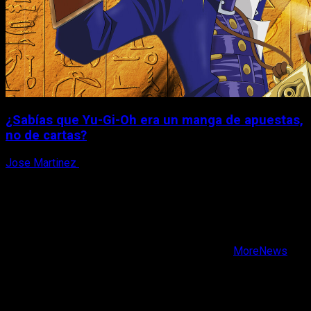
¿Sabías que Yu-Gi-Oh era un manga de apuestas,
no de cartas?
Jose Martinez
6 de agosto, 2026
X
Facebook
Instagram
Youtube
Copyright © Todos los derechos reservados.
|
MoreNews
por AF themes.